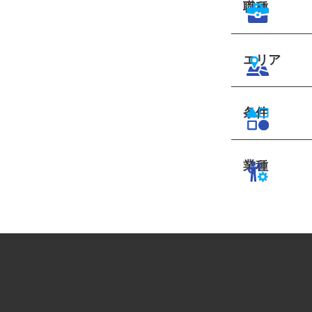
職種
エリア
条件
業種