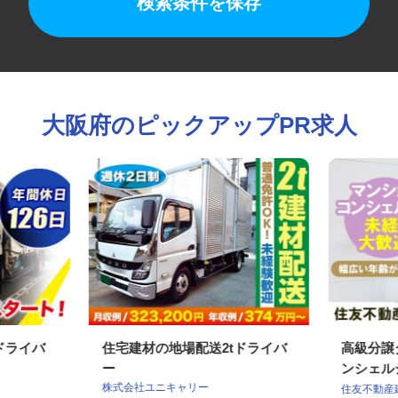
検索条件を保存
大阪府のピックアップPR求人
送ドライバ
住宅建材の地場配送2tドライバ
高級分
ー
ンシェ