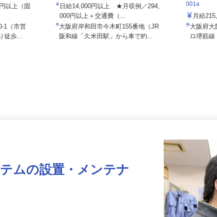
E
株式会社ユニキャリー
住友不動
001a
000円以上（固
日給14,000円以上 ★月収例／294,
000円以上＋交通費（...
月給2
0-1（市営
大阪府岸和田市今木町155番地（JR
大阪府
徒歩...
阪和線「久米田駅」から車で約...
ロ堺筋
ステムの設置・メンテナ