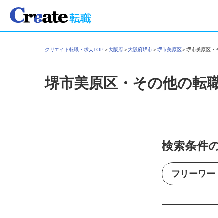
クリエイト転職・求人TOP
＞
大阪府
＞
大阪府堺市
＞
堺市美原区
＞
堺市美原区
堺市美原区・その他の転
検索条件