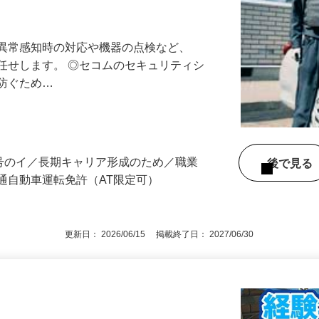
最長10連休／福利厚生充実／平均年収600
る異常感知時の対応や機器の点検など、
任せします。 ◎セコムのセキュリティシ
に防ぐため…
3号のイ／長期キャリア形成のため／職業
後で見
通自動車運転免許（AT限定可）
更新日： 2026/06/15 掲載終了日： 2027/06/30