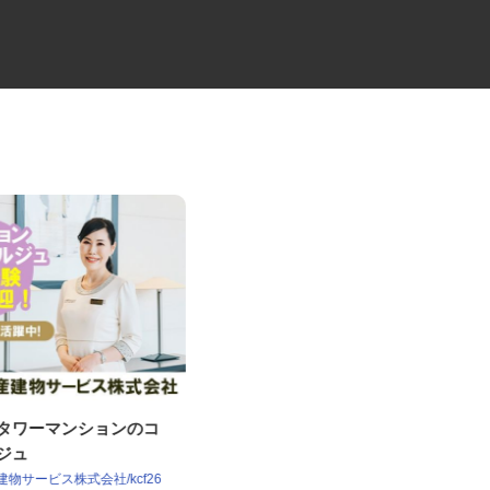
譲タワーマンションのコ
建材資材の2t・4t配送ドライバ
ルジュ
ー