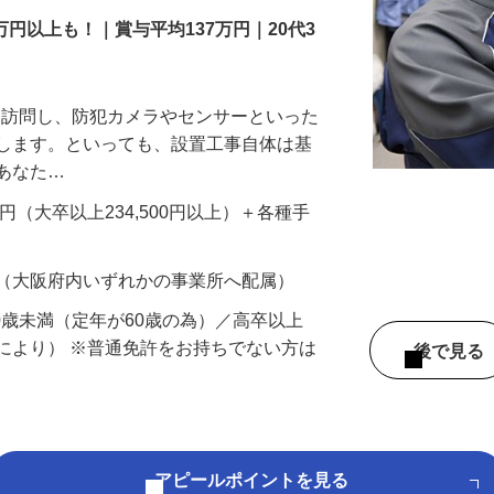
万円以上も！｜賞与平均137万円｜20代3
先を訪問し、防犯カメラやセンサーといった
置します。といっても、設置工事自体は基
、あなた…
700円（大卒以上234,500円以上）＋各種手
 （大阪府内いずれかの事業所へ配属）
60歳未満（定年が60歳の為）／高卒以上
により） ※普通免許をお持ちでない方は
後で見