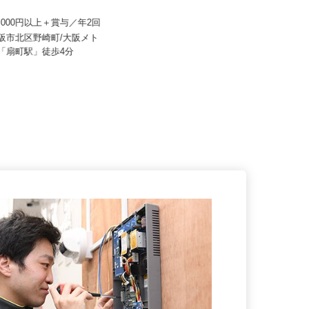
株式会社SHOEI WEST LINE
産建物サービス株式会社/kcf26
月給285,000円～320,000円以上（固
15,000円以上＋賞与／年2回
定残業代・一律手当...
大阪市北区野崎町/大阪メト
大阪府高槻市玉川3丁目20-1（市営
線「扇町駅」徒歩4分
バス「玉川口」バス停より徒歩...