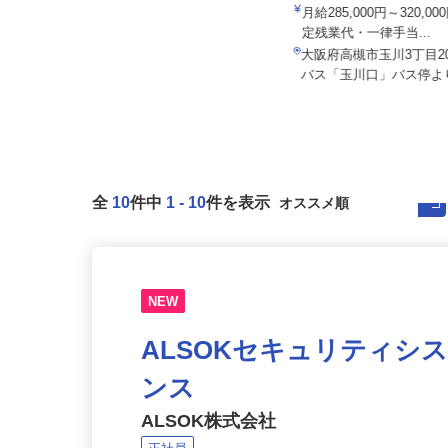
株式会社SHOEI WEST LIN
住友不動産建物サービス株式会社/kcf26
001a
月給285,000円～320,
月給215,000円以上＋賞与／年2回
定残業代・一律手当...
大阪府大阪市北区野崎町/大阪メト
大阪府高槻市玉川3丁目2
ロ堺筋線「扇町駅」徒歩4分
バス「玉川口」バス停より
全
10
件中
1
-
10
件を表示
NEW
ALSOKセキュリティシ
ンス