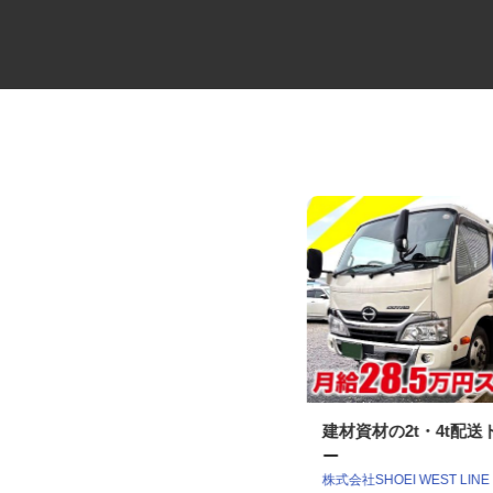
高級分譲タワーマンションのコ
建材資材の2t・4t配
ンシェルジュ
ー