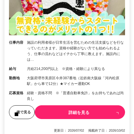
仕事内容
施設の利用者様が日常生活を営むための生活支援などを行な
っていただきます。資格や経験がない方でも始められるよ
う、仕事の流れなどはイチから丁寧に教えます。施設内に
は…
給与
月給214,200円以上 ※資格・経験により異なる
勤務地
大阪府堺市美原区今井387番地（近鉄南大阪線「河内松原
駅」から車で12分）★マイカー通勤OK
応募資格
経験・資格不問 ※「普通自動車免許」をお持ちであれば尚
良し
詳細を見る
後で見る
更新日： 2026/07/02 掲載終了日： 2026/10/02