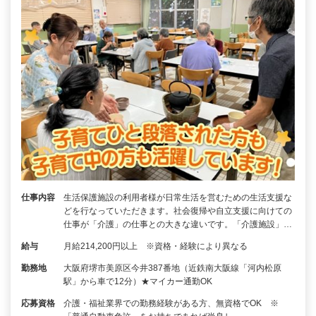
仕事内容
生活保護施設の利用者様が日常生活を営むための生活支援な
どを行なっていただきます。社会復帰や自立支援に向けての
仕事が「介護」の仕事との大きな違いです。「介護施設」…
給与
月給214,200円以上 ※資格・経験により異なる
勤務地
大阪府堺市美原区今井387番地（近鉄南大阪線「河内松原
駅」から車で12分）★マイカー通勤OK
応募資格
介護・福祉業界での勤務経験がある方、無資格でOK ※