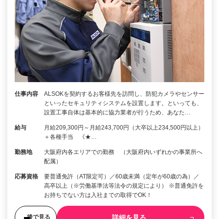
仕事内容
ALSOKを契約するお客様先を訪問し、防犯カメラやセンサー
といったセキュリティシステムを設置します。といっても、
設置工事自体は基本的に協力業者が行うため、あなた…
給与
月給209,300円～月給243,700円（大卒以上234,500円以上）
＋各種手当 《★…
勤務地
大阪府内各エリアでの勤務 （大阪府内いずれかの事業所へ
配属）
応募資格
要普通免許（AT限定可）／60歳未満（定年が60歳の為）／
高卒以上（※労働基準法等法令の規定により） ※普通免許を
お持ちでない方は入社までの取得でOK！
詳細を見る
後で見る