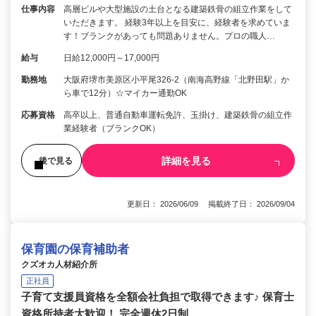
仕事内容
高層ビルや大型施設の土台となる建築鉄骨の組立作業をして
いただきます。 経験3年以上を目安に、経験者を求めていま
す！ブランクがあっても問題ありません。プロの職人…
給与
日給12,000円～17,000円
勤務地
大阪府堺市美原区小平尾326-2（南海高野線「北野田駅」か
ら車で12分）☆マイカー通勤OK
応募資格
高卒以上、普通自動車運転免許、玉掛け、建築鉄骨の組立作
業経験者（ブランクOK）
詳細を見る
後で見る
更新日： 2026/06/09 掲載終了日： 2026/09/04
保育園の保育補助者
クズオカ人材紹介所
正社員
子育て支援員資格を全額会社負担で取得できます♪ 保育士
資格所持者大歓迎！ 完全週休2日制