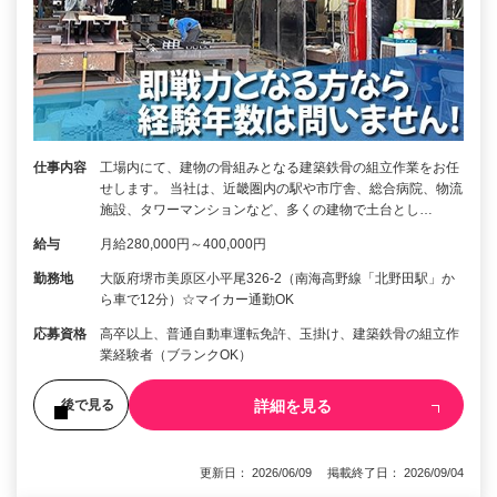
仕事内容
工場内にて、建物の骨組みとなる建築鉄骨の組立作業をお任
せします。 当社は、近畿圏内の駅や市庁舎、総合病院、物流
施設、タワーマンションなど、多くの建物で土台とし…
給与
月給280,000円～400,000円
勤務地
大阪府堺市美原区小平尾326-2（南海高野線「北野田駅」か
ら車で12分）☆マイカー通勤OK
応募資格
高卒以上、普通自動車運転免許、玉掛け、建築鉄骨の組立作
業経験者（ブランクOK）
詳細を見る
後で見る
更新日： 2026/06/09 掲載終了日： 2026/09/04