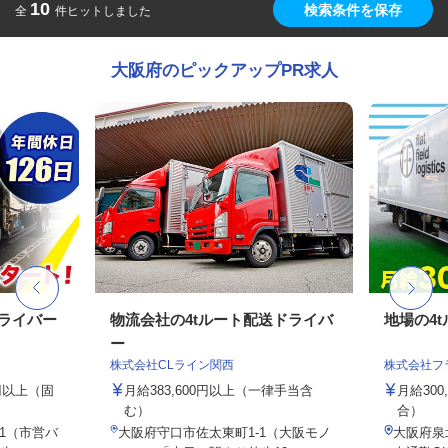
10
検索条件を保存
全
件ヒットしました
大阪府のピックアップPR求人
ドライバー
物流会社の4tルート配送ドライバ
地場の4
ー
株式会社CLライン関西
株式会社フ
0円以上（固
月給383,600円以上（一律手当含
月給300
む）
合）
-1（市営バ
大阪府守口市佐太東町1-1（大阪モノ
大阪府泉北