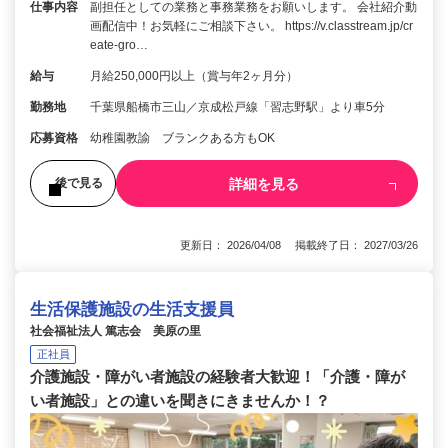
仕事内容
副担任としての業務と事務業務をお願いします。 会社紹介動
画配信中！お気軽にご相談下さい。 https://v.classtream.jp/cr
eate-gro…
給与
月給250,000円以上（賞与年2ヶ月分）
勤務地
千葉県船橋市三山／京成松戸線「習志野駅」より車5分
応募資格
幼稚園教諭 ブランクある方もOK
詳細を見る
後で見る
更新日： 2026/04/08 掲載終了日： 2027/03/26
生活保護施設の生活支援員
社会福祉法人 篤志会 美原の里
正社員
介護施設・障がい者施設の経験者大歓迎！「介護・障が
い者施設」との違いを聞きにきませんか！？