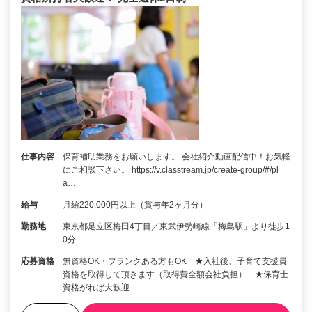
仕事内容
保育補助業務をお願いします。 会社紹介動画配信中！お気軽
にご相談下さい。 https://v.classtream.jp/create-group/#/pl
a…
給与
月給220,000円以上（賞与年2ヶ月分）
勤務地
東京都足立区梅田4丁目／東武伊勢崎線「梅島駅」より徒歩1
0分
応募資格
無資格OK・ブランクある方もOK ★入社後、子育て支援員
資格を取得して頂きます（取得費全額会社負担） ★保育士
資格がれば大歓迎