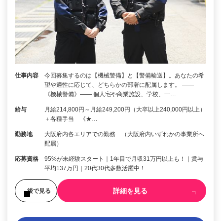
仕事内容
今回募集するのは【機械警備】と【警備輸送】。あなたの希
望や適性に応じて、どちらかの部署に配属します。 ――
《機械警備》―― 個人宅や商業施設、学校、一…
給与
月給214,800円～月給249,200円（大卒以上240,000円以上）
＋各種手当 《★…
勤務地
大阪府内各エリアでの勤務 （大阪府内いずれかの事業所へ
配属）
応募資格
95%が未経験スタート｜1年目で月収31万円以上も！｜賞与
平均137万円｜20代30代多数活躍中！
詳細を見る
後で見る