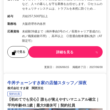
など、人々の暮らしを守る業務をお任せします。 ◎セコムの
セキュリティシステムは、トラブルを未然に防ぐため…
給与
月給257,500円以上
勤務地
大阪府堺市内各所
応募資格
未経験39歳まで（例外事由3号のイ／長期キャリア形成のた
め／職業経験不問）、高卒以上 ◎普通自動車運転免許（AT
限定可）
詳細を見る
後で見る
更新日： 2026/06/15 掲載終了日： 2027/06/30
牛丼チェーンすき家の店舗スタッフ／深夜
株式会社 すき家 関西支社
契約社員
【初めてでも安心】誰もが覚えやすいマニュアル確立｜
平均年齢49.1歳｜最大9連休可｜契約社員