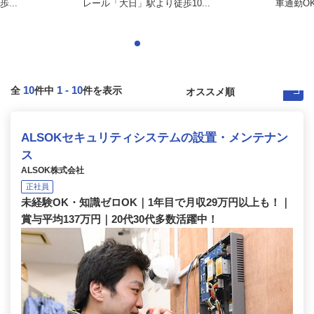
...
レール「大日」駅より徒歩10...
車通勤OK 
10
1
-
10
全
件中
件を表示
ALSOKセキュリティシステムの設置・メンテナン
ス
ALSOK株式会社
正社員
未経験OK・知識ゼロOK｜1年目で月収29万円以上も！｜
賞与平均137万円｜20代30代多数活躍中！