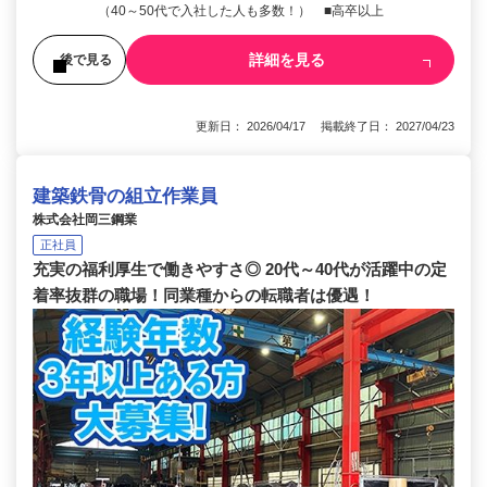
（40～50代で入社した人も多数！） ■高卒以上
詳細を見る
後で見る
更新日： 2026/04/17 掲載終了日： 2027/04/23
建築鉄骨の組立作業員
株式会社岡三鋼業
正社員
充実の福利厚生で働きやすさ◎ 20代～40代が活躍中の定
着率抜群の職場！同業種からの転職者は優遇！