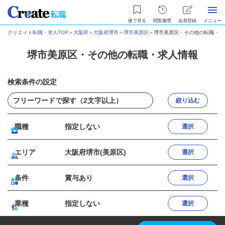
後で見る
閲覧履歴
会員登録
メニュー
クリエイト転職・求人TOP
＞
大阪府
＞
大阪府堺市
＞
堺市美原区
＞
堺市美原区・その他の転職・求
堺市美原区・その他の転職・求人情報
検索条件の設定
絞り込む
職種
指定しない
選択
エリア
大阪府堺市(美原区)
選択
条件
賞与あり
選択
業種
指定しない
選択