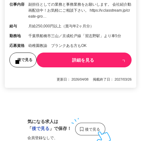
仕事内容
副担任としての業務と事務業務をお願いします。 会社紹介動
画配信中！お気軽にご相談下さい。 https://v.classtream.jp/cr
eate-gro…
給与
月給250,000円以上（賞与年2ヶ月分）
勤務地
千葉県船橋市三山／京成松戸線「習志野駅」より車5分
応募資格
幼稚園教諭 ブランクある方もOK
詳細を見る
後で見る
更新日： 2026/04/08 掲載終了日： 2027/03/26
1
気になる求人は
「
後で見る
」で保存！
会員登録なしで、