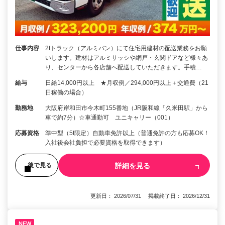
仕事内容
2tトラック（アルミバン）にて住宅用建材の配送業務をお願
いします。建材はアルミサッシや網戸・玄関ドアなど様々あ
り、センターから各店舗へ配送していただきます。手積…
給与
日給14,000円以上 ★月収例／294,000円以上＋交通費（21
日稼働の場合）
勤務地
大阪府岸和田市今木町155番地（JR阪和線「久米田駅」から
車で約7分）☆車通勤可 ユニキャリー（001）
応募資格
準中型（5t限定）自動車免許以上（普通免許の方も応募OK！
入社後会社負担で必要資格を取得できます）
詳細を見る
後で見る
更新日： 2026/07/31 掲載終了日： 2026/12/31
NEW