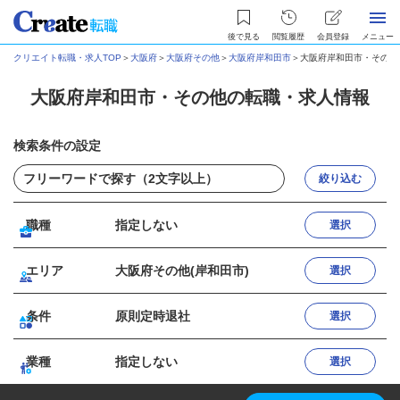
後で見る
閲覧履歴
会員登録
メニュー
クリエイト転職・求人TOP
＞
大阪府
＞
大阪府その他
＞
大阪府岸和田市
＞
大阪府岸和田市・その他
大阪府岸和田市・その他の転職・求人情報
検索条件の設定
絞り込む
職種
指定しない
選択
エリア
大阪府その他(岸和田市)
選択
条件
原則定時退社
選択
業種
指定しない
選択