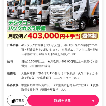
仕事内容
4tトラックに乗務していただき、当社取引先の企業間での集
荷・配達業務をお願いします。 ※配送エリア／主に泉佐野市
～泉南市周辺全域 ※1日の走行距離／100k…
給与
日給15,500円以上 ★月収例／403,000円以上＋残業代＋交
通費（26日稼働の場合）
勤務地
大阪府岸和田市今木町155番地（JR阪和線「久米田駅」から
車で約7分）☆車通勤可 ユニキャリー（001）
応募資格
中型自動車運転免許以上（大型免許お持ちの方歓迎） ★資格
取得支援制度（費用全額負担）あり！
詳細を見る
後で見る