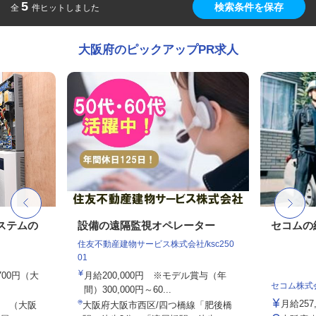
5
検索条件を保存
全
件ヒットしました
大阪府のピックアップPR求人
ステムの
設備の遠隔監視オペレーター
セコムの
住友不動産建物サービス株式会社/ksc250
01
,700円（大
月給200,000円 ※モデル賞与（年
セコム株式
間）300,000円～60...
月給257
 （大阪
大阪府大阪市西区/四つ橋線「肥後橋