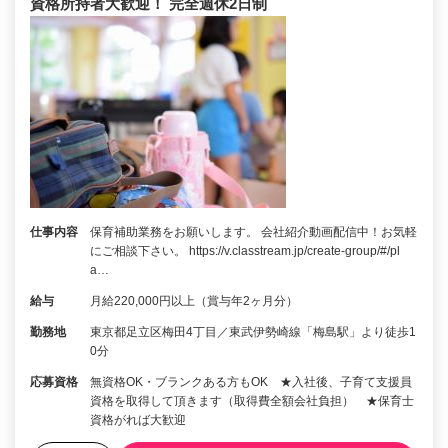
資格所持者大歓迎！ 完全週休2日制
仕事内容
保育補助業務をお願いします。 会社紹介動画配信中！お気軽
にご相談下さい。 https://v.classtream.jp/create-group/#/pl
a…
給与
月給220,000円以上（賞与年2ヶ月分）
勤務地
東京都足立区梅田4丁目／東武伊勢崎線「梅島駅」より徒歩1
0分
応募資格
無資格OK・ブランクある方もOK ★入社後、子育て支援員
資格を取得して頂きます（取得費全額会社負担） ★保育士
資格がれば大歓迎