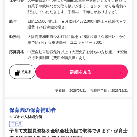
仕事内容
大手量販店へ4t車にて商品配送業務をお願いします。商品は
お菓子や飲料などの取り扱いが多く、センターから各店舗へ
配送していただきます。手積み・手卸しがありますが、…
給与
日給15,500円以上 ★月収例／372,000円以上＋残業代＋交
通費（24日稼働の場合）
勤務地
大阪府岸和田市今木町155番地（JR阪和線「久米田駅」から
車で約7分）☆車通勤可 ユニキャリー（001）
応募資格
中型自動車運転免許以上（大型免許お持ちの方歓迎） ★資格
取得支援制度（費用全額負担）あり！
詳細を見る
後で見る
更新日： 2026/07/31 掲載終了日： 2026/12/31
保育園の保育補助者
クズオカ人材紹介所
正社員
子育て支援員資格を全額会社負担で取得できます♪ 保育士