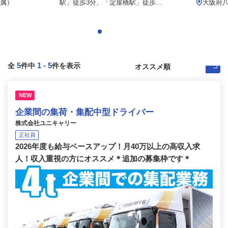
属）
駅」徒歩3分、「淀屋橋駅」徒歩...
大阪府
5
1
-
5
全
件中
件を表示
NEW
企業間の集荷・集配中型ドライバー
株式会社ユニキャリー
正社員
2026年度も給与ベースアップ！月40万以上の高収入求
人！収入重視の方にオススメ＊追加の募集枠です＊