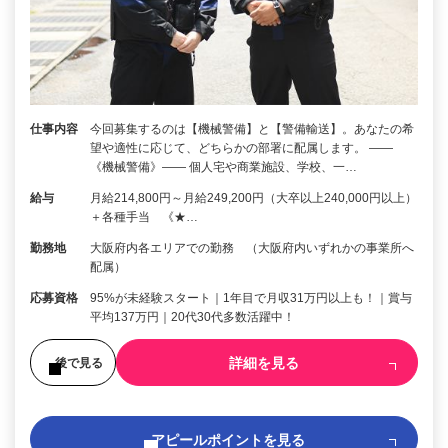
仕事内容
今回募集するのは【機械警備】と【警備輸送】。あなたの希
望や適性に応じて、どちらかの部署に配属します。 ――
《機械警備》―― 個人宅や商業施設、学校、一…
給与
月給214,800円～月給249,200円（大卒以上240,000円以上）
＋各種手当 《★…
勤務地
大阪府内各エリアでの勤務 （大阪府内いずれかの事業所へ
配属）
応募資格
95%が未経験スタート｜1年目で月収31万円以上も！｜賞与
平均137万円｜20代30代多数活躍中！
詳細を見る
後で見る
アピールポイントを見る