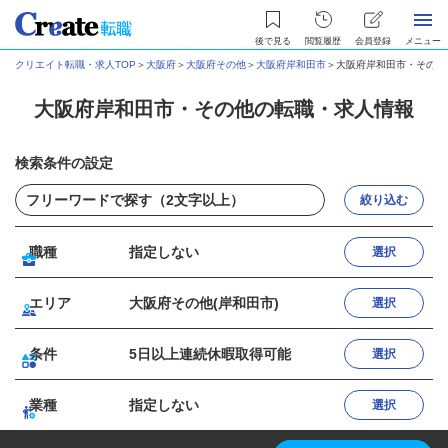
後で見る
閲覧履歴
会員登録
メニュー
クリエイト転職・求人TOP
＞
大阪府
＞
大阪府その他
＞
大阪府岸和田市
＞
大阪府岸和田市・その他
大阪府岸和田市・その他の転職・求人情報
検索条件の設定
絞り込む
職種
指定しない
選択
エリア
大阪府その他(岸和田市)
選択
条件
5日以上連続休暇取得可能
選択
業種
指定しない
選択