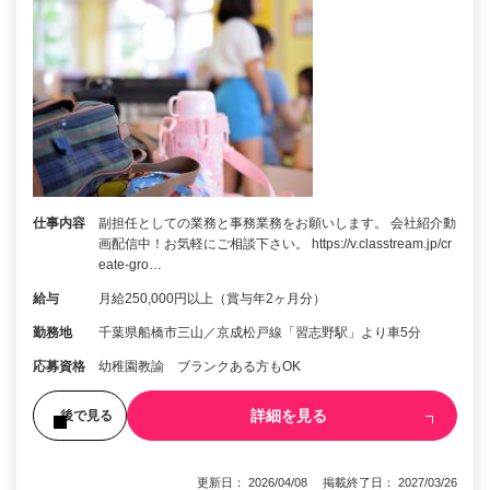
仕事内容
副担任としての業務と事務業務をお願いします。 会社紹介動
画配信中！お気軽にご相談下さい。 https://v.classtream.jp/cr
eate-gro…
給与
月給250,000円以上（賞与年2ヶ月分）
勤務地
千葉県船橋市三山／京成松戸線「習志野駅」より車5分
応募資格
幼稚園教諭 ブランクある方もOK
詳細を見る
後で見る
更新日： 2026/04/08 掲載終了日： 2027/03/26