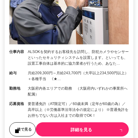
仕事内容
ALSOKを契約するお客様先を訪問し、防犯カメラやセンサー
といったセキュリティシステムを設置します。といっても、
設置工事自体は基本的に協力業者が行うため、あなた…
給与
月給209,300円～月給243,700円（大卒以上234,500円以上）
＋各種手当 《★…
勤務地
大阪府内各エリアでの勤務 （大阪府内いずれかの事業所へ
配属）
応募資格
要普通免許（AT限定可）／60歳未満（定年が60歳の為）／
高卒以上（※労働基準法等法令の規定により） ※普通免許を
お持ちでない方は入社までの取得でOK！
詳細を見る
後で見る