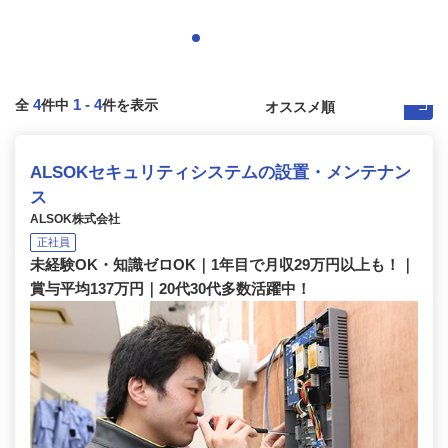
4
1
-
4
全
件中
件を表示
ALSOKセキュリティシステムの設置・メンテナン
ス
ALSOK株式会社
正社員
未経験OK・知識ゼロOK｜1年目で月収29万円以上も！｜
賞与平均137万円｜20代30代多数活躍中！