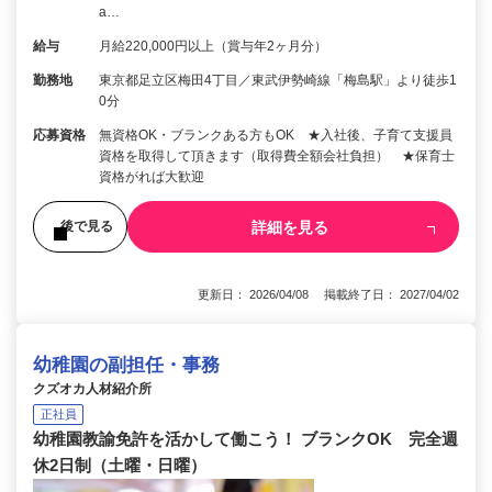
a…
給与
月給220,000円以上（賞与年2ヶ月分）
勤務地
東京都足立区梅田4丁目／東武伊勢崎線「梅島駅」より徒歩1
0分
応募資格
無資格OK・ブランクある方もOK ★入社後、子育て支援員
資格を取得して頂きます（取得費全額会社負担） ★保育士
資格がれば大歓迎
詳細を見る
後で見る
更新日： 2026/04/08 掲載終了日： 2027/04/02
幼稚園の副担任・事務
クズオカ人材紹介所
正社員
幼稚園教諭免許を活かして働こう！ ブランクOK 完全週
休2日制（土曜・日曜）