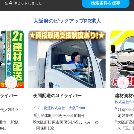
4
検索条件を保存
全
件ヒットしました
大阪府のピックアップPR求人
ドライバー
夜間配送の4tドライバー
建材資材
株式会社SHOE
イズミ物流株式会社 大阪Team
例／294,0
月給285,
月給336,923円〜358,618円
定残業代・
番地（JR阪
大阪府松原市阿保5-14-5 ふぁみーゆ
大阪府高
...
阿保II 102
ス「玉川