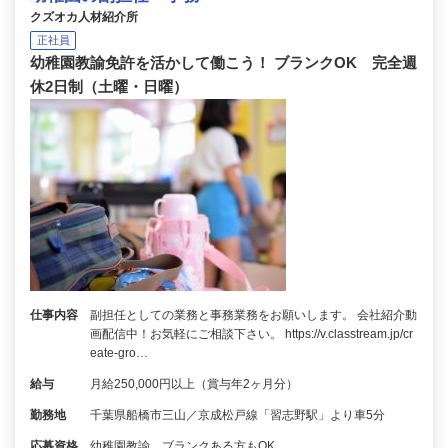
クズオカ人材紹介所
正社員
幼稚園教諭免許を活かして働こう！ ブランクOK 完全週
休2日制（土曜・日曜）
仕事内容
副担任としての業務と事務業務をお願いします。 会社紹介動
画配信中！お気軽にご相談下さい。 https://v.classtream.jp/cr
eate-gro…
給与
月給250,000円以上（賞与年2ヶ月分）
勤務地
千葉県船橋市三山／京成松戸線「習志野駅」より車5分
応募資格
幼稚園教諭 ブランクある方もOK