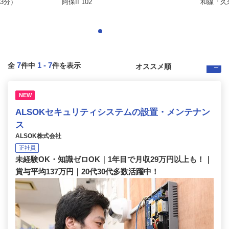
3分）
阿保II 102
和線「久
7
1
-
7
全
件中
件を表示
NEW
ALSOKセキュリティシステムの設置・メンテナン
ス
ALSOK株式会社
正社員
未経験OK・知識ゼロOK｜1年目で月収29万円以上も！｜
賞与平均137万円｜20代30代多数活躍中！