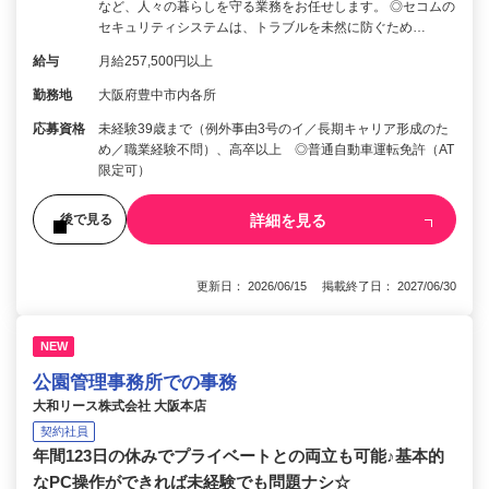
など、人々の暮らしを守る業務をお任せします。 ◎セコムの
セキュリティシステムは、トラブルを未然に防ぐため…
給与
月給257,500円以上
勤務地
大阪府豊中市内各所
応募資格
未経験39歳まで（例外事由3号のイ／長期キャリア形成のた
め／職業経験不問）、高卒以上 ◎普通自動車運転免許（AT
限定可）
詳細を見る
後で見る
更新日： 2026/06/15 掲載終了日： 2027/06/30
NEW
公園管理事務所での事務
大和リース株式会社 大阪本店
契約社員
年間123日の休みでプライベートとの両立も可能♪基本的
なPC操作ができれば未経験でも問題ナシ☆