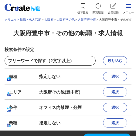
後で見る
閲覧履歴
会員登録
メニュー
クリエイト転職・求人TOP
＞
大阪府
＞
大阪府その他
＞
大阪府豊中市
＞
大阪府豊中市・その他の転
大阪府豊中市・その他の転職・求人情報
検索条件の設定
絞り込む
職種
指定しない
選択
エリア
大阪府その他(豊中市)
選択
条件
オフィス内禁煙・分煙
選択
業種
指定しない
選択