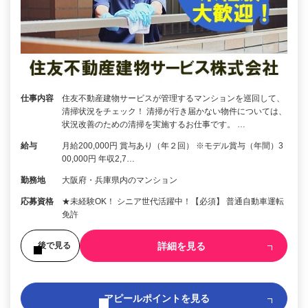
仕事内容
住友不動産建物サービスが管理するマンションを巡回して、
清掃状況をチェック！ 清掃が行き届かない物件については、
状況改善のための清掃を実施するお仕事です。 …
給与
月給200,000円 賞与あり（年２回） ※モデル賞与（年間）3
00,000円 年収2,7…
勤務地
大阪府・兵庫県内のマンション
応募資格
★未経験OK！ シニア世代活躍中！【必須】 普通自動車運転
免許
詳細を見る
後で見る
アピールポイントを見る