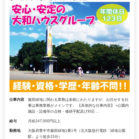
仕事内容
服部緑地に関わる業務は多岐にわたりますが、お任せする仕
事は事務業務がメインです。 【具体的な仕事内容】 ○公園内
施設・設備等の点検・修繕手配及び対応 …
給与
月給247,000円以上
勤務地
大阪府豊中市服部緑地1番1号（北大阪急行電鉄「緑地公園
駅」より徒歩15分）