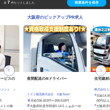
7
検索条件を保存
全
件ヒットしました
大阪府のピックアップPR求人
サービスの
夜間配送の4tドライバー
住宅建材
株式会社ユ
ジメント ＜
イズミ物流株式会社 大阪Team
日給14,
円
月給336,923円〜358,618円
00円以上
メトロ御
大阪府松原市阿保5-14-5 ふぁみーゆ
大阪府岸