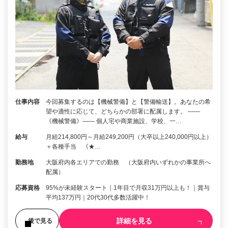
仕事内容
今回募集するのは【機械警備】と【警備輸送】。あなたの希
望や適性に応じて、どちらかの部署に配属します。 ――
《機械警備》―― 個人宅や商業施設、学校、一…
給与
月給214,800円～月給249,200円（大卒以上240,000円以上）
＋各種手当 《★…
勤務地
大阪府内各エリアでの勤務 （大阪府内いずれかの事業所へ
配属）
応募資格
95%が未経験スタート｜1年目で月収31万円以上も！｜賞与
平均137万円｜20代30代多数活躍中！
詳細を見る
後で見る