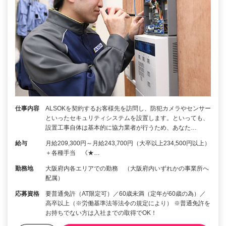
仕事内容
ALSOKを契約するお客様先を訪問し、防犯カメラやセンサー
といったセキュリティシステムを設置します。といっても、
設置工事自体は基本的に協力業者が行うため、あなた…
給与
月給209,300円～月給243,700円（大卒以上234,500円以上）
＋各種手当 《★…
勤務地
大阪府内各エリアでの勤務 （大阪府内いずれかの事業所へ
配属）
応募資格
要普通免許（AT限定可）／60歳未満（定年が60歳の為）／
高卒以上（※労働基準法等法令の規定により） ※普通免許を
お持ちでない方は入社までの取得でOK！