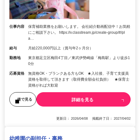
仕事内容
保育補助業務をお願いします。 会社紹介動画配信中！お気軽
にご相談下さい。 https://v.classtream.jp/create-group/#/pl
a…
給与
月給220,000円以上（賞与年2ヶ月分）
勤務地
東京都足立区梅田4丁目／東武伊勢崎線「梅島駅」より徒歩1
0分
応募資格
無資格OK・ブランクある方もOK ★入社後、子育て支援員
資格を取得して頂きます（取得費全額会社負担） ★保育士
資格がれば大歓迎
詳細を見る
後で見る
更新日： 2026/04/08 掲載終了日： 2027/04/02
幼稚園の副担任・事務