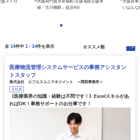
大阪メトロ
大阪府門真市幸福町/京阪電鉄京阪本
大阪府東大
線「古川橋駅」徒歩4分
いはんな線
14
1
-
14
全
件中
件を表示
医療物流管理システムサービスの事務アシスタン
トスタッフ
株式会社 エフエスユニマネジメント ＜関西事務所＞
正社員
《医療業界の知識・経験は不問です！》Excelスキルがあ
ればOK！事務サポートのお仕事です！