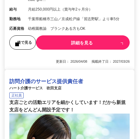
給与
月給250,000円以上（賞与年2ヶ月分）
勤務地
千葉県船橋市三山／京成松戸線「習志野駅」より車5分
応募資格
幼稚園教諭 ブランクある方もOK
詳細を見る
後で見る
更新日： 2026/04/08 掲載終了日： 2027/03/26
訪問介護のサービス提供責任者
ハート介護サービス 吹田支店
正社員
支店ごとの活動エリアを細かくしています！だから新規
支店をどんどん開設予定です！