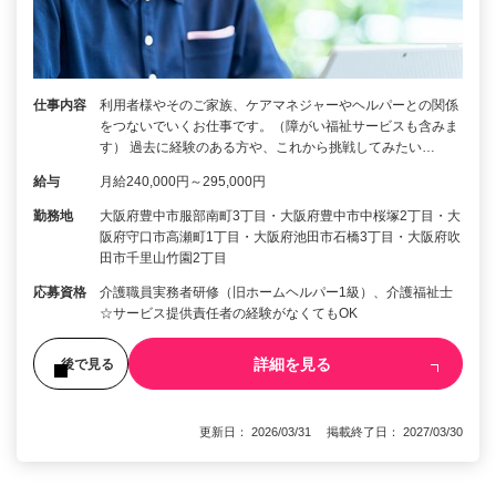
仕事内容
利用者様やそのご家族、ケアマネジャーやヘルパーとの関係
をつないでいくお仕事です。（障がい福祉サービスも含みま
す） 過去に経験のある方や、これから挑戦してみたい…
給与
月給240,000円～295,000円
勤務地
大阪府豊中市服部南町3丁目・大阪府豊中市中桜塚2丁目・大
阪府守口市高瀬町1丁目・大阪府池田市石橋3丁目・大阪府吹
田市千里山竹園2丁目
応募資格
介護職員実務者研修（旧ホームヘルパー1級）、介護福祉士
☆サービス提供責任者の経験がなくてもOK
詳細を見る
後で見る
更新日： 2026/03/31 掲載終了日： 2027/03/30