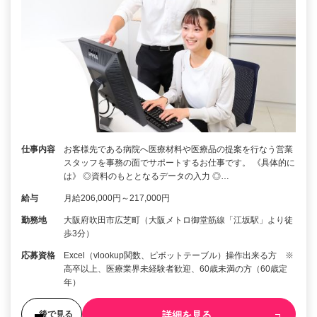
仕事内容
お客様先である病院へ医療材料や医療品の提案を行なう営業
スタッフを事務の面でサポートするお仕事です。 《具体的に
は》 ◎資料のもととなるデータの入力 ◎…
給与
月給206,000円～217,000円
勤務地
大阪府吹田市広芝町（大阪メトロ御堂筋線「江坂駅」より徒
歩3分）
応募資格
Excel（vlookup関数、ピボットテーブル）操作出来る方 ※
高卒以上、医療業界未経験者歓迎、60歳未満の方（60歳定
年）
詳細を見る
後で見る