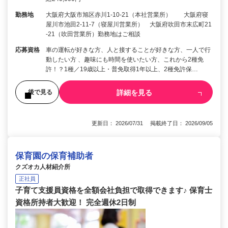
勤務地
大阪府大阪市旭区赤川1-10-21（本社営業所） 大阪府寝
屋川市池田2-11-7（寝屋川営業所） 大阪府吹田市末広町21
-21（吹田営業所）勤務地はご相談
応募資格
車の運転が好きな方、人と接することが好きな方、一人で行
動したい方 、趣味にも時間を使いたい方、これから2種免
許！？1種／19歳以上・普免取得1年以上、2種免許保…
詳細を見る
後で見る
更新日： 2026/07/31 掲載終了日： 2026/09/05
保育園の保育補助者
クズオカ人材紹介所
正社員
子育て支援員資格を全額会社負担で取得できます♪ 保育士
資格所持者大歓迎！ 完全週休2日制