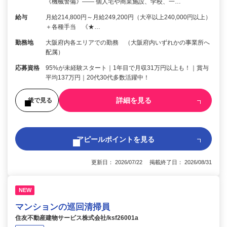
《機械警備》―― 個人宅や商業施設、学校、一…
給与
月給214,800円～月給249,200円（大卒以上240,000円以上）
＋各種手当 《★…
勤務地
大阪府内各エリアでの勤務 （大阪府内いずれかの事業所へ
配属）
応募資格
95%が未経験スタート｜1年目で月収31万円以上も！｜賞与
平均137万円｜20代30代多数活躍中！
詳細を見る
後で見る
アピールポイントを見る
更新日： 2026/07/22 掲載終了日： 2026/08/31
NEW
マンションの巡回清掃員
住友不動産建物サービス株式会社/ksf26001a