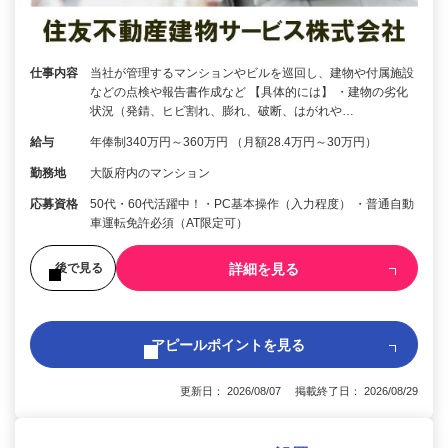
仕事内容
当社が管理するマンションやビルを巡回し、建物や付属施設
などの点検や報告書作成など 【具体的には】 ・建物の劣化
状況（発錆、ヒビ割れ、膨れ、破断、はがれや…
給与
年俸制340万円～360万円 （月額28.4万円～30万円）
勤務地
大阪府内のマンション
応募資格
50代・60代活躍中！・PC基本操作（入力程度） ・普通自動
車運転免許必須（AT限定可）
詳細を見る
後で見る
アピールポイントを見る
更新日： 2026/08/07 掲載終了日： 2026/08/29