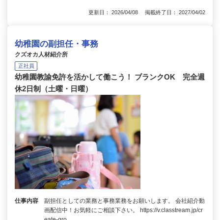
更新日： 2026/04/08 掲載終了日： 2027/04/02
幼稚園の副担任・事務
クズオカ人材紹介所
正社員
幼稚園教諭免許を活かして働こう！ ブランクOK 完全週
休2日制（土曜・日曜）
仕事内容
副担任としての業務と事務業務をお願いします。 会社紹介動
画配信中！お気軽にご相談下さい。 https://v.classtream.jp/cr
eate-gro…