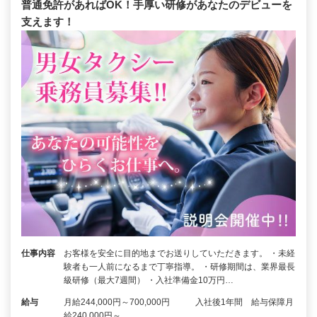
普通免許があればOK！手厚い研修があなたのデビューを
支えます！
仕事内容
お客様を安全に目的地までお送りしていただきます。 ・未経
験者も一人前になるまで丁寧指導。 ・研修期間は、業界最長
級研修（最大7週間） ・入社準備金10万円…
給与
月給244,000円～700,000円 入社後1年間 給与保障月
給240,000円～