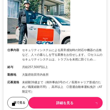
仕事内容
セキュリティシステムによる異常感知時の対応や機器の点検
など、人々の暮らしを守る業務をお任せします。 ◎セコムの
セキュリティシステムは、トラブルを未然に防ぐため…
給与
月給257,500円以上
勤務地
大阪府吹田市内各所
応募資格
未経験39歳まで（例外事由3号のイ／長期キャリア形成のた
め／職業経験不問）、高卒以上 ◎普通自動車運転免許（AT
限定可）
詳細を見る
後で見る