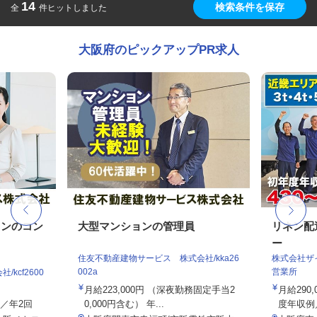
14
検索条件を保存
全
件ヒットしました
大阪府のピックアップPR求人
ョンのコン
大型マンションの管理員
リネン配
ー
住友不動産建物サービス 株式会社/kka26
株式会社ザ
002a
営業所
kcf2600
月給223,000円 （深夜勤務固定手当2
月給290
与／年2回
0,000円含む） 年...
度年収例／4