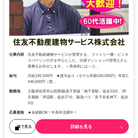
仕事内容
住友不動産建物サービスが管理する、 ファミリー層・ビジネ
スパーソンの方を中心とした、分譲マンションの管理人さん
業務をお任せします。 ＜具体的には＞ □…
給与
月給195,500円 ★賞与あり（モデル年額100,000円）年収2,
446,000円（賞…
勤務地
大阪府吹田市山田西/阪急千里線「南千里駅」徒歩33分、JR
京都線「岸辺駅」徒歩27分、阪急バス「亥子谷名神下」徒歩
5分
応募資格
★未経験OK！中高年活躍中！
詳細を見る
後で見る