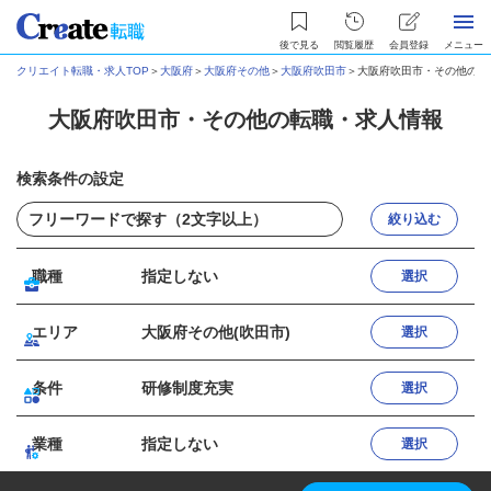
後で見る
閲覧履歴
会員登録
メニュー
クリエイト転職・求人TOP
＞
大阪府
＞
大阪府その他
＞
大阪府吹田市
＞
大阪府吹田市・その他の転
大阪府吹田市・その他の転職・求人情報
検索条件の設定
絞り込む
職種
指定しない
選択
エリア
大阪府その他(吹田市)
選択
条件
研修制度充実
選択
業種
指定しない
選択