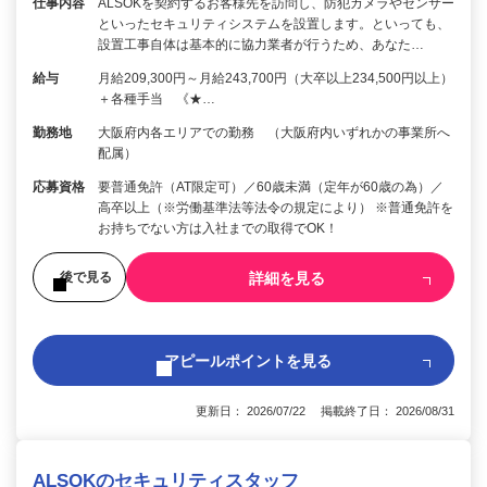
仕事内容
ALSOKを契約するお客様先を訪問し、防犯カメラやセンサー
といったセキュリティシステムを設置します。といっても、
設置工事自体は基本的に協力業者が行うため、あなた…
給与
月給209,300円～月給243,700円（大卒以上234,500円以上）
＋各種手当 《★…
勤務地
大阪府内各エリアでの勤務 （大阪府内いずれかの事業所へ
配属）
応募資格
要普通免許（AT限定可）／60歳未満（定年が60歳の為）／
高卒以上（※労働基準法等法令の規定により） ※普通免許を
お持ちでない方は入社までの取得でOK！
詳細を見る
後で見る
アピールポイントを見る
更新日： 2026/07/22 掲載終了日： 2026/08/31
ALSOKのセキュリティスタッフ