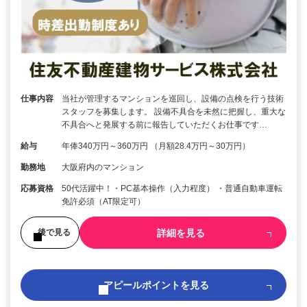
仕事内容
当社が管理するマンションを巡回し、設備の点検を行う技術
スタッフを募集します。 設備不具合を未然に把握し、重大な
不具合へと発展する前に報告していただくお仕事です…
給与
年俸340万円～360万円 （月額28.4万円～30万円）
勤務地
大阪府内のマンション
応募資格
50代活躍中！・PC基本操作（入力程度） ・普通自動車運転
免許必須（AT限定可）
詳細を見る
後で見る
アピールポイントを見る