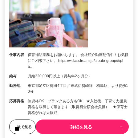
仕事内容
保育補助業務をお願いします。 会社紹介動画配信中！お気軽
にご相談下さい。 https://v.classtream.jp/create-group/#/pl
a…
給与
月給220,000円以上（賞与年2ヶ月分）
勤務地
東京都足立区梅田4丁目／東武伊勢崎線「梅島駅」より徒歩1
0分
応募資格
無資格OK・ブランクある方もOK ★入社後、子育て支援員
資格を取得して頂きます（取得費全額会社負担） ★保育士
資格がれば大歓迎
詳細を見る
後で見る