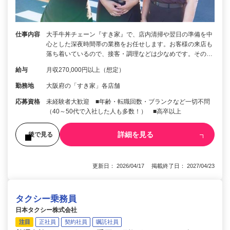
仕事内容
大手牛丼チェーン『すき家』で、店内清掃や翌日の準備を中
心とした深夜時間帯の業務をお任せします。お客様の来店も
落ち着いているので、接客・調理などは少なめです。その…
給与
月収270,000円以上（想定）
勤務地
大阪府の「すき家」各店舗
応募資格
未経験者大歓迎 ■年齢・転職回数・ブランクなど一切不問
（40～50代で入社した人も多数！） ■高卒以上
詳細を見る
後で見る
更新日： 2026/04/17 掲載終了日： 2027/04/23
タクシー乗務員
日本タクシー株式会社
注目
正社員
契約社員
嘱託社員