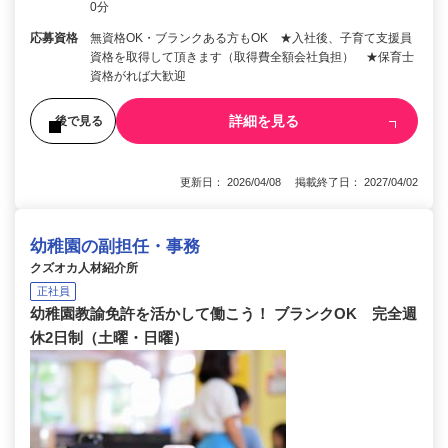
0分
応募資格
無資格OK・ブランクある方もOK ★入社後、子育て支援員
資格を取得して頂きます（取得費全額会社負担） ★保育士
資格がれば大歓迎
詳細を見る
後で見る
更新日： 2026/04/08 掲載終了日： 2027/04/02
幼稚園の副担任・事務
クズオカ人材紹介所
正社員
幼稚園教諭免許を活かして働こう！ ブランクOK 完全週
休2日制（土曜・日曜）