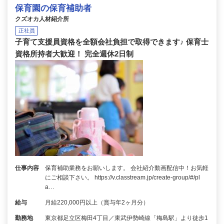
保育園の保育補助者
クズオカ人材紹介所
正社員
子育て支援員資格を全額会社負担で取得できます♪ 保育士
資格所持者大歓迎！ 完全週休2日制
仕事内容
保育補助業務をお願いします。 会社紹介動画配信中！お気軽
にご相談下さい。 https://v.classtream.jp/create-group/#/pl
a…
給与
月給220,000円以上（賞与年2ヶ月分）
勤務地
東京都足立区梅田4丁目／東武伊勢崎線「梅島駅」より徒歩1