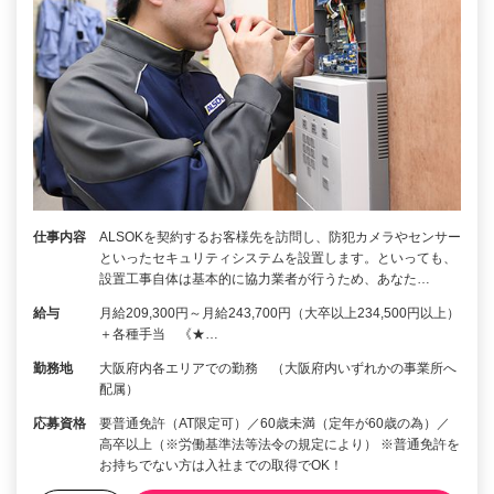
仕事内容
ALSOKを契約するお客様先を訪問し、防犯カメラやセンサー
といったセキュリティシステムを設置します。といっても、
設置工事自体は基本的に協力業者が行うため、あなた…
給与
月給209,300円～月給243,700円（大卒以上234,500円以上）
＋各種手当 《★…
勤務地
大阪府内各エリアでの勤務 （大阪府内いずれかの事業所へ
配属）
応募資格
要普通免許（AT限定可）／60歳未満（定年が60歳の為）／
高卒以上（※労働基準法等法令の規定により） ※普通免許を
お持ちでない方は入社までの取得でOK！