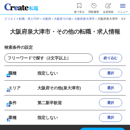
後で見る
閲覧履歴
会員登録
メニュー
クリエイト転職・求人TOP
＞
大阪府
＞
大阪府その他
＞
大阪府泉大津市
＞
大阪府泉大津市・その他
大阪府泉大津市・その他の転職・求人情報
検索条件の設定
絞り込む
職種
指定しない
選択
エリア
大阪府その他(泉大津市)
選択
条件
第二新卒歓迎
選択
業種
指定しない
選択