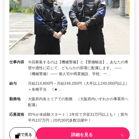
仕事内容
今回募集するのは【機械警備】と【警備輸送】。あなたの希
望や適性に応じて、どちらかの部署に配属します。 ――
《機械警備》―― 個人宅や商業施設、学校、一…
給与
月給214,800円～月給249,200円（大卒以上240,000円以上）
＋各種手当 《★…
勤務地
大阪府内各エリアでの勤務 （大阪府内いずれかの事業所へ
配属）
応募資格
95%が未経験スタート｜1年目で月収31万円以上も！｜賞与
平均137万円｜20代30代多数活躍中！
詳細を見る
後で見る