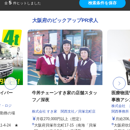
5
検索条件を保存
全
件ヒットしました
大阪府のピックアップPR求人
ライバー
牛丼チェーンすき家の店舗スタッ
医療物流
フ／深夜
事務アシス
ド・ロジ
株式会社 
株式会社 すき家 関西支社／貝塚北町店
関西事務所
3日勤務の場
月収270,000円以上（想定）
月給206,
4-24 ★
大阪府貝塚市北町17-15（南海「貝塚
大阪府吹