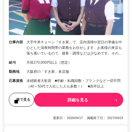
仕事内容
大手牛丼チェーン『すき家』で、店内清掃や翌日の準備を中
心とした深夜時間帯の業務をお任せします。お客様の来店も
落ち着いているので、接客・調理などは少なめです。その…
給与
月収270,000円以上（想定）
勤務地
大阪府の「すき家」各店舗
応募資格
未経験者大歓迎 ■年齢・転職回数・ブランクなど一切不問
（40～50代で入社した人も多数！） ■高卒以上
詳細を見る
後で見る
更新日： 2026/04/17 掲載終了日： 2027/04/23