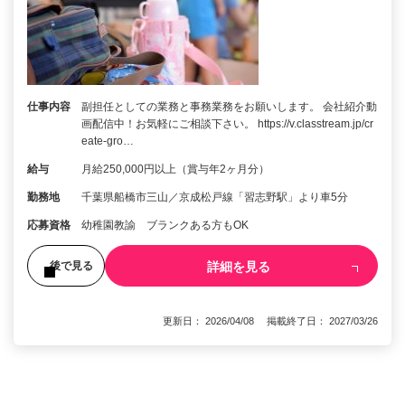
仕事内容
副担任としての業務と事務業務をお願いします。 会社紹介動
画配信中！お気軽にご相談下さい。 https://v.classtream.jp/cr
eate-gro…
給与
月給250,000円以上（賞与年2ヶ月分）
勤務地
千葉県船橋市三山／京成松戸線「習志野駅」より車5分
応募資格
幼稚園教諭 ブランクある方もOK
詳細を見る
後で見る
更新日： 2026/04/08 掲載終了日： 2027/03/26
1