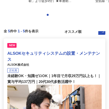
駅」より徒歩9分）★車通勤...
堂筋線「
5
1
-
5
全
件中
件を表示
NEW
ALSOKセキュリティシステムの設置・メンテナン
ス
ALSOK株式会社
正社員
未経験OK・知識ゼロOK｜1年目で月収29万円以上も！｜
賞与平均137万円｜20代30代多数活躍中！