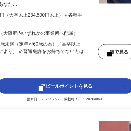
先を訪問し、防犯カメラやセンサーといった
置します。といっても、設置工事自体は基
、あなた…
700円（大卒以上234,500円以上）＋各種手
 （大阪府内いずれかの事業所へ配属）
60歳未満（定年が60歳の為）／高卒以上
により） ※普通免許をお持ちでない方は
後で見
アピールポイントを見る
更新日： 2026/07/22 掲載終了日： 2026/08/31