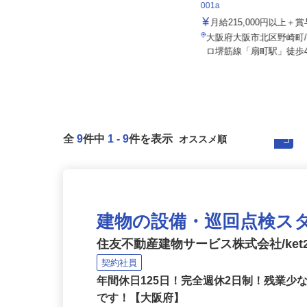
住友不動産建物サービス株式会
001a
セコム株式会社
月給215,000円以上
月給257,500円以上
大阪府大阪市北区野崎町
大阪府八尾市内各所
ロ堺筋線「扇町駅」徒歩
全
9
件中
1
-
9
件を表示
建物の設備・巡回点検ス
住友不動産建物サービス株式会社/ket2
契約社員
年間休日125日！完全週休2日制！残業