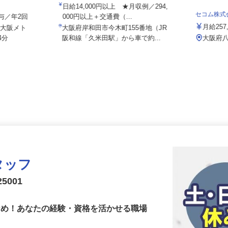
株式会社ユニキャリー
社/kcf26
日給14,000円以上 ★月収例／294,
セコム株
＋賞与／年2回
000円以上＋交通費（...
月給2
/大阪メト
大阪府岸和田市今木町155番地（JR
4分
阪和線「久米田駅」から車で約...
大阪
タッフ
5001
少なめ！あなたの経験・資格を活かせる職場