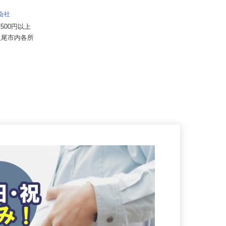
住友不動産建物サービス株式会社/kcf26
001a
式会社
月給215,000円以上＋賞与／年2回
57,500円以上
大阪府大阪市北区野崎町/大阪メト
府八尾市内各所
ロ堺筋線「扇町駅」徒歩4分