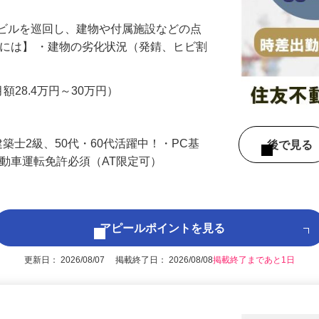
やビルを巡回し、建物や付属施設などの点
的には】 ・建物の劣化状況（発錆、ヒビ割
…
月額28.4万円～30万円）
築士2級、50代・60代活躍中！・PC基
後で見
自動車運転免許必須（AT限定可）
アピールポイントを見る
更新日： 2026/08/07 掲載終了日： 2026/08/08
掲載終了まであと1日