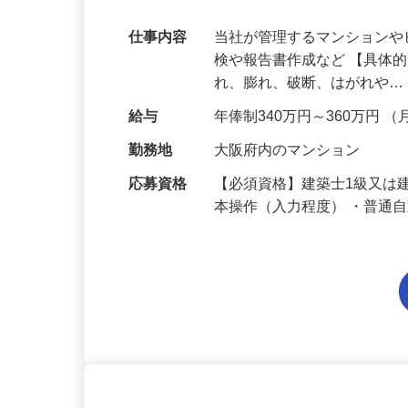
です！【大阪府】
仕事内容
当社が管理するマンション
検や報告書作成など 【具体
れ、膨れ、破断、はがれや
給与
年俸制340万円～360万円 （
勤務地
大阪府内のマンション
応募資格
【必須資格】建築士1級又は建
本操作（入力程度） ・普通