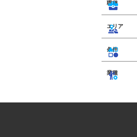
職種
エリア
条件
業種