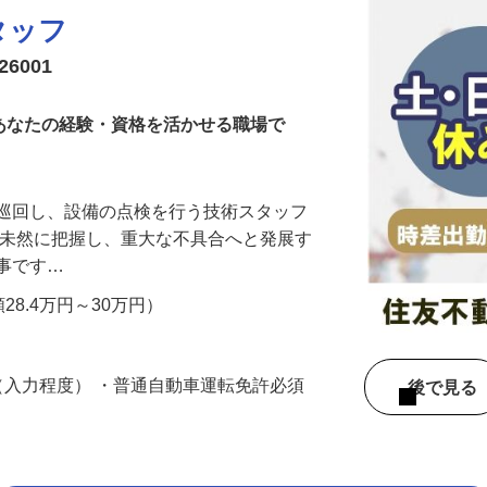
タッフ
6001
！あなたの経験・資格を活かせる職場で
を巡回し、設備の点検を行う技術スタッフ
を未然に把握し、重大な不具合へと発展す
仕事です…
額28.4万円～30万円）
作（入力程度） ・普通自動車運転免許必須
後で見