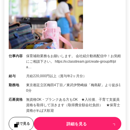
仕事内容
保育補助業務をお願いします。 会社紹介動画配信中！お気軽
にご相談下さい。 https://v.classtream.jp/create-group/#/pl
a…
給与
月給220,000円以上（賞与年2ヶ月分）
勤務地
東京都足立区梅田4丁目／東武伊勢崎線「梅島駅」より徒歩1
0分
応募資格
無資格OK・ブランクある方もOK ★入社後、子育て支援員
資格を取得して頂きます（取得費全額会社負担） ★保育士
資格がれば大歓迎
詳細を見る
後で見る