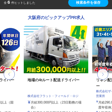
6
検索条件を保存
全
件ヒットしました
大阪府のピックアップPR求人
ドライバー
地場の4tルート配送ドライバー
リネン配
ー
株式会社ザ
株式会社フラット・フィールド・ロジ
営業所
0円以上（固
月給300,000円以上（23日勤務の場
月給290
合）
度年収例／4