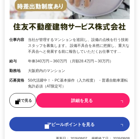
仕事内容
当社が管理するマンションを巡回し、設備の点検を行う技術
スタッフを募集します。 設備不具合を未然に把握し、重大な
不具合へと発展する前に報告していただくお仕事です…
給与
年俸340万円～360万円 （月額28.4万円～30万円）
勤務地
大阪府内のマンション
応募資格
50代活躍中！・PC基本操作（入力程度） ・普通自動車運転
免許必須（AT限定可）
詳細を見る
後で見る
アピールポイントを見る
更新日： 2026/08/07 掲載終了日： 2026/08/08