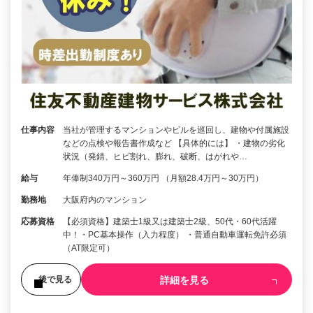
仕事内容
当社が管理するマンションやビルを巡回し、建物や付属施設
などの点検や報告書作成など 【具体的には】 ・建物の劣化
状況（発錆、ヒビ割れ、膨れ、破断、はがれや…
給与
年俸制340万円～360万円 （月額28.4万円～30万円）
勤務地
大阪府内のマンション
応募資格
【必須資格】建築士1級又は建築士2級、50代・60代活躍
中！・PC基本操作（入力程度） ・普通自動車運転免許必須
（AT限定可）
詳細を見る
後で見る