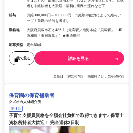
ルなど）の一般電気設備工事一式などをお任せします。 経験
者も未経験者も大歓迎！最初に業務の流れなど丁…
給与
月給300,000円～700,000円 ☆経験や能力によって給与ア
ップ！前職の給与を考慮し…
勤務地
大阪府貝塚市石才486-1（最寄駅／南海本線「貝塚駅」・JR
阪和線「東貝塚駅」）★車通勤可
応募資格
定年60歳
詳細を見る
後で見る
更新日： 2026/07/27 掲載終了日： 2026/09/25
保育園の保育補助者
クズオカ人材紹介所
正社員
子育て支援員資格を全額会社負担で取得できます♪ 保育士
資格所持者大歓迎！ 完全週休2日制