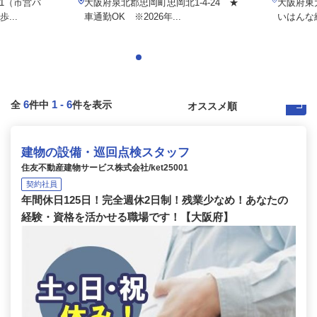
-1（市営バ
大阪府泉北郡忠岡町忠岡北1-4-24 ★
大阪府東大
...
車通勤OK ※2026年...
いはんな線
6
1
-
6
全
件中
件を表示
建物の設備・巡回点検スタッフ
住友不動産建物サービス株式会社/ket25001
契約社員
年間休日125日！完全週休2日制！残業少なめ！あなたの
経験・資格を活かせる職場です！【大阪府】