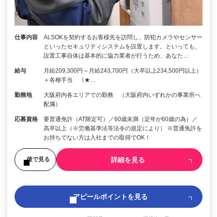
仕事内容
ALSOKを契約するお客様先を訪問し、防犯カメラやセンサー
といったセキュリティシステムを設置します。といっても、
設置工事自体は基本的に協力業者が行うため、あなた…
給与
月給209,300円～月給243,700円（大卒以上234,500円以上）
＋各種手当 《★…
勤務地
大阪府内各エリアでの勤務 （大阪府内いずれかの事業所へ
配属）
応募資格
要普通免許（AT限定可）／60歳未満（定年が60歳の為）／
高卒以上（※労働基準法等法令の規定により） ※普通免許を
お持ちでない方は入社までの取得でOK！
詳細を見る
後で見る
アピールポイントを見る