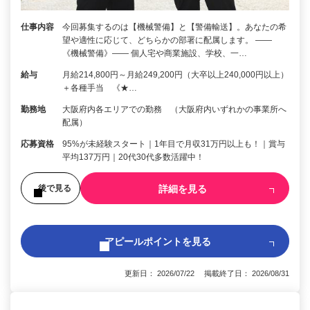
仕事内容
今回募集するのは【機械警備】と【警備輸送】。あなたの希
望や適性に応じて、どちらかの部署に配属します。 ――
《機械警備》―― 個人宅や商業施設、学校、一…
給与
月給214,800円～月給249,200円（大卒以上240,000円以上）
＋各種手当 《★…
勤務地
大阪府内各エリアでの勤務 （大阪府内いずれかの事業所へ
配属）
応募資格
95%が未経験スタート｜1年目で月収31万円以上も！｜賞与
平均137万円｜20代30代多数活躍中！
詳細を見る
後で見る
アピールポイントを見る
更新日： 2026/07/22 掲載終了日： 2026/08/31