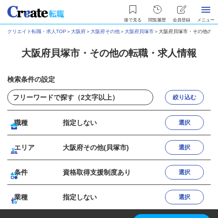
後で見る
閲覧履歴
会員登録
メニュー
クリエイト転職・求人TOP
＞
大阪府
＞
大阪府その他
＞
大阪府貝塚市
＞
大阪府貝塚市・その他の転
大阪府貝塚市・その他の転職・求人情報
検索条件の設定
絞り込む
職種
指定しない
選択
エリア
大阪府その他(貝塚市)
選択
条件
資格取得支援制度あり
選択
業種
指定しない
選択