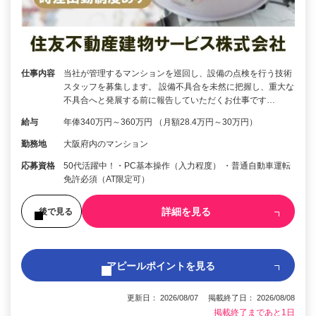
仕事内容
当社が管理するマンションを巡回し、設備の点検を行う技術
スタッフを募集します。 設備不具合を未然に把握し、重大な
不具合へと発展する前に報告していただくお仕事です…
給与
年俸340万円～360万円 （月額28.4万円～30万円）
勤務地
大阪府内のマンション
応募資格
50代活躍中！・PC基本操作（入力程度） ・普通自動車運転
免許必須（AT限定可）
詳細を見る
後で見る
アピールポイントを見る
更新日： 2026/08/07 掲載終了日： 2026/08/08
掲載終了まであと1日