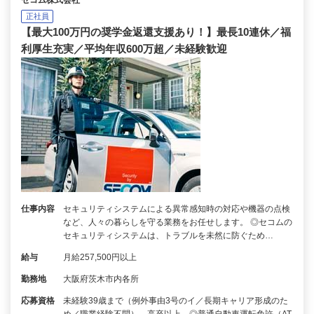
正社員
【最大100万円の奨学金返還支援あり！】最長10連休／福
利厚生充実／平均年収600万超／未経験歓迎
仕事内容
セキュリティシステムによる異常感知時の対応や機器の点検
など、人々の暮らしを守る業務をお任せします。 ◎セコムの
セキュリティシステムは、トラブルを未然に防ぐため…
給与
月給257,500円以上
勤務地
大阪府茨木市内各所
応募資格
未経験39歳まで（例外事由3号のイ／長期キャリア形成のた
め／職業経験不問）、高卒以上 ◎普通自動車運転免許（AT