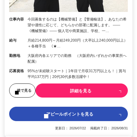
仕事内容
今回募集するのは【機械警備】と【警備輸送】。あなたの希
望や適性に応じて、どちらかの部署に配属します。 ――
《機械警備》―― 個人宅や商業施設、学校、一…
給与
月給214,800円～月給249,200円（大卒以上240,000円以上）
＋各種手当 《★…
勤務地
大阪府内各エリアでの勤務 （大阪府内いずれかの事業所へ
配属）
応募資格
95%が未経験スタート｜1年目で月収31万円以上も！｜賞与
平均137万円｜20代30代多数活躍中！
詳細を見る
後で見る
アピールポイントを見る
更新日： 2026/07/22 掲載終了日： 2026/08/31