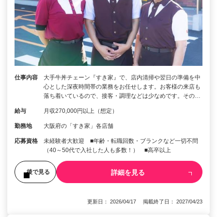
仕事内容
大手牛丼チェーン『すき家』で、店内清掃や翌日の準備を中
心とした深夜時間帯の業務をお任せします。お客様の来店も
落ち着いているので、接客・調理などは少なめです。その…
給与
月収270,000円以上（想定）
勤務地
大阪府の「すき家」各店舗
応募資格
未経験者大歓迎 ■年齢・転職回数・ブランクなど一切不問
（40～50代で入社した人も多数！） ■高卒以上
詳細を見る
後で見る
更新日： 2026/04/17 掲載終了日： 2027/04/23