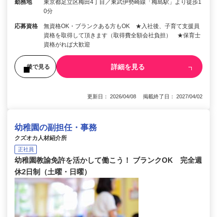
勤務地
東京都足立区梅田4丁目／東武伊勢崎線「梅島駅」より徒歩1
0分
応募資格
無資格OK・ブランクある方もOK ★入社後、子育て支援員
資格を取得して頂きます（取得費全額会社負担） ★保育士
資格がれば大歓迎
詳細を見る
後で見る
更新日： 2026/04/08 掲載終了日： 2027/04/02
幼稚園の副担任・事務
クズオカ人材紹介所
正社員
幼稚園教諭免許を活かして働こう！ ブランクOK 完全週
休2日制（土曜・日曜）