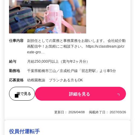
仕事内容
副担任としての業務と事務業務をお願いします。 会社紹介動
画配信中！お気軽にご相談下さい。 https://v.classtream.jp/cr
eate-gro…
給与
月給250,000円以上（賞与年2ヶ月分）
勤務地
千葉県船橋市三山／京成松戸線「習志野駅」より車5分
応募資格
幼稚園教諭 ブランクある方もOK
詳細を見る
後で見る
更新日： 2026/04/08 掲載終了日： 2027/03/26
役員付運転手