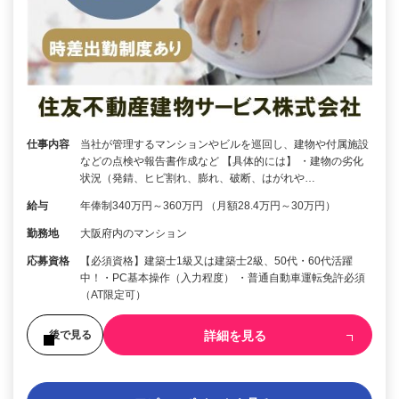
仕事内容
当社が管理するマンションやビルを巡回し、建物や付属施設
などの点検や報告書作成など 【具体的には】 ・建物の劣化
状況（発錆、ヒビ割れ、膨れ、破断、はがれや…
給与
年俸制340万円～360万円 （月額28.4万円～30万円）
勤務地
大阪府内のマンション
応募資格
【必須資格】建築士1級又は建築士2級、50代・60代活躍
中！・PC基本操作（入力程度） ・普通自動車運転免許必須
（AT限定可）
詳細を見る
後で見る