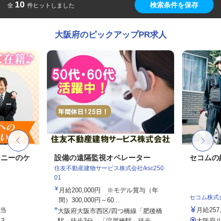
10
検索条件を保存
全
件ヒットしました
大阪府のピックアップPR求人
モニーのケ
設備の遠隔監視オペレーター
セコムの
住友不動産建物サービス株式会社/ksc250
01
月給200,000円 ※モデル賞与（年
セコム株式
間）300,000円～60...
手当
月給257
大阪府大阪市西区/四つ橋線「肥後橋
3
駅」徒歩3分、「淀屋橋駅」徒歩...
大阪府