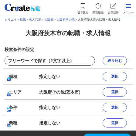
後で見る
閲覧履歴
会員登録
メニュー
クリエイト転職・求人TOP
＞
大阪府
＞
大阪府その他
＞
大阪府茨木市の転職・求人情報
大阪府茨木市の転職・求人情報
検索条件の設定
絞り込む
職種
指定しない
選択
エリア
大阪府その他(茨木市)
選択
条件
指定しない
選択
業種
指定しない
選択