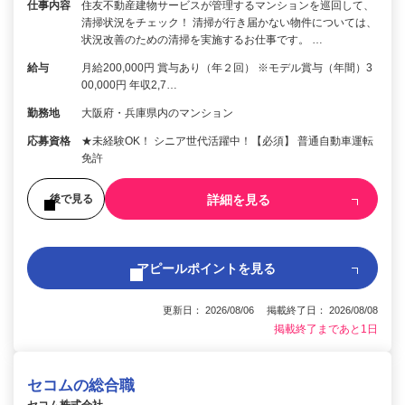
仕事内容
住友不動産建物サービスが管理するマンションを巡回して、
清掃状況をチェック！ 清掃が行き届かない物件については、
状況改善のための清掃を実施するお仕事です。 …
給与
月給200,000円 賞与あり（年２回） ※モデル賞与（年間）3
00,000円 年収2,7…
勤務地
大阪府・兵庫県内のマンション
応募資格
★未経験OK！ シニア世代活躍中！【必須】 普通自動車運転
免許
詳細を見る
後で見る
アピールポイントを見る
更新日： 2026/08/06 掲載終了日： 2026/08/08
掲載終了まであと1日
セコムの総合職
セコム株式会社