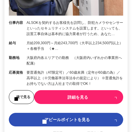
仕事内容
ALSOKを契約するお客様先を訪問し、防犯カメラやセンサー
といったセキュリティシステムを設置します。といっても、
設置工事自体は基本的に協力業者が行うため、あなた…
給与
月給209,300円～月給243,700円（大卒以上234,500円以上）
＋各種手当 《★…
勤務地
大阪府内各エリアでの勤務 （大阪府内いずれかの事業所へ
配属）
応募資格
要普通免許（AT限定可）／60歳未満（定年が60歳の為）／
高卒以上（※労働基準法等法令の規定により） ※普通免許を
お持ちでない方は入社までの取得でOK！
詳細を見る
後で見る
アピールポイントを見る