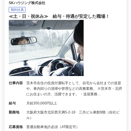
SKハウジング株式会社
契約社員
≪土・日・祝休み≫ 給与・待遇が安定した職場！
仕事内容
茨木市在住の役員付運転手として、自宅から会社までの送迎
や、車内回りの清掃や管理などの庶務業務。 ※茨木市・北摂
にお住まいの方、活躍できます。 ・送迎業務…
給与
月給350,000円以上
勤務地
大阪府大阪市北区西天満5-2-18 三共ビル東館9階（自社ビ
ル）
応募資格
普通自動車免許必須（AT限定可）