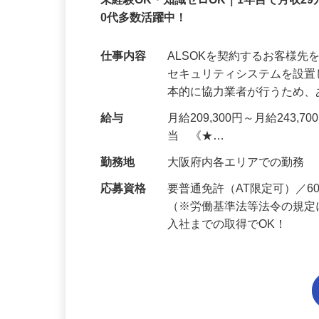
正社員
未経験OK・知識ゼロOK｜1年目で月収29
0代多数活躍中！
仕事内容
ALSOKを契約するお客様
セキュリティシステムを設
本的に協力業者が行うため
給与
月給209,300円～月給243,
当 《★…
勤務地
大阪府内各エリアでの勤務
応募資格
要普通免許（AT限定可）／
（※労働基準法等法令の規定
入社までの取得でOK！