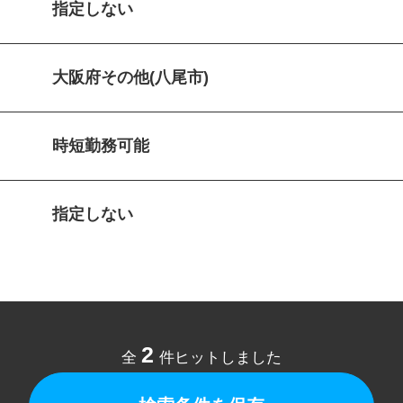
指定しない
大阪府その他(八尾市)
時短勤務可能
指定しない
2
全
件ヒットしました