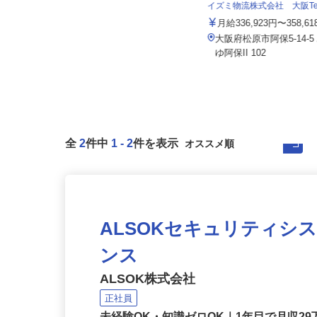
住友不動産建物サービス株式会社/kcf26
001a
イズミ物流株式会社 大阪T
月給215,000円以上＋賞与／年2回
月給336,923円〜358,6
大阪府大阪市北区野崎町/大阪メト
大阪府松原市阿保5-14-
ロ堺筋線「扇町駅」徒歩4分
ゆ阿保II 102
全
2
件中
1
-
2
件を表示
ALSOKセキュリティシ
ンス
ALSOK株式会社