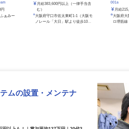
株式会社CLライン関西
住友不動
eam
001a
月給383,600円以上（一律手当含
18円
む）
月給2
5 ふぁみー
大阪府守口市佐太東町1-1（大阪モ
大阪府
ノレール「大日」駅より徒歩10...
ロ堺筋
ステムの設置・メンテナ