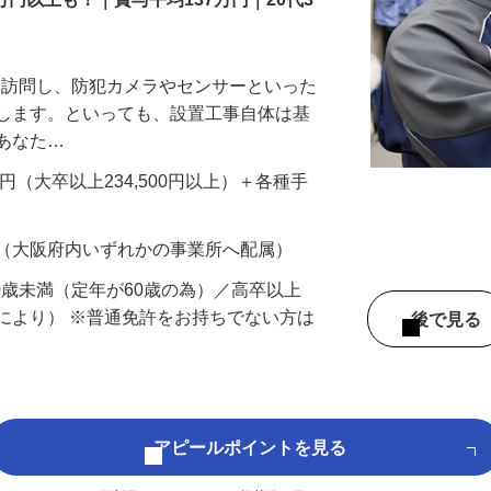
万円以上も！｜賞与平均137万円｜20代3
先を訪問し、防犯カメラやセンサーといった
置します。といっても、設置工事自体は基
、あなた…
700円（大卒以上234,500円以上）＋各種手
 （大阪府内いずれかの事業所へ配属）
60歳未満（定年が60歳の為）／高卒以上
により） ※普通免許をお持ちでない方は
後で見
アピールポイントを見る