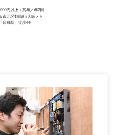
産建物サービス株式会社/kcf26
イズミ物流株式会社 大阪Team
15,000円以上＋賞与／年2回
月給336,923円〜358,618円
大阪市北区野崎町/大阪メト
大阪府松原市阿保5-14-5 ふぁみー
線「扇町駅」徒歩4分
ゆ阿保II 102