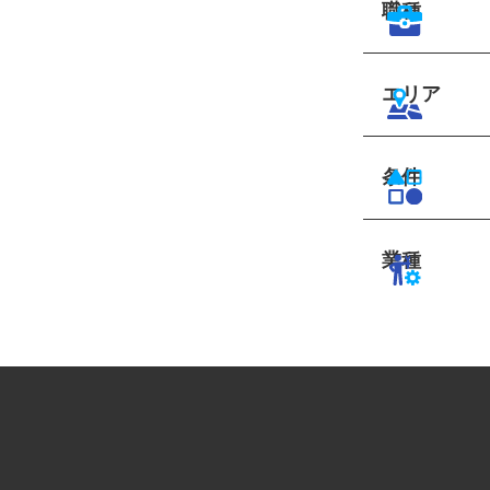
職種
エリア
条件
業種