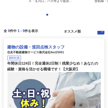
ス「玉川口」バス停より徒歩...
堂筋線「
9
1
-
9
全
件中
件を表示
建物の設備・巡回点検スタッフ
住友不動産建物サービス株式会社/ket25001
契約社員
年間休日124日！完全週休2日制！残業少なめ！あなたの
経験・資格を活かせる職場です！【大阪府】