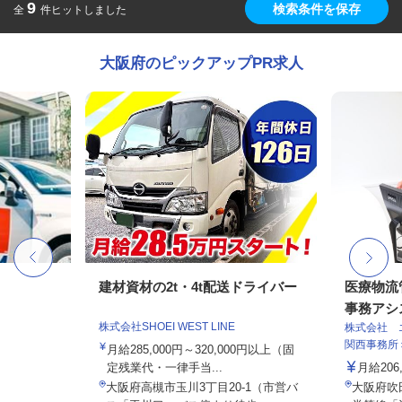
9
検索条件を保存
全
件ヒットしました
大阪府のピックアップPR求人
建材資材の2t・4t配送ドライバー
医療物流
事務アシス
株式会社SHOEI WEST LINE
株式会社 
関西事務所
月給285,000円～320,000円以上（固
定残業代・一律手当...
月給206,
大阪府高槻市玉川3丁目20-1（市営バ
大阪府吹