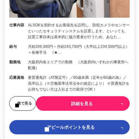
仕事内容
ALSOKを契約するお客様先を訪問し、防犯カメラやセンサー
といったセキュリティシステムを設置します。といっても、
設置工事自体は基本的に協力業者が行うため、あなた…
給与
月給209,300円～月給243,700円（大卒以上234,500円以上）
＋各種手当 《★…
勤務地
大阪府内各エリアでの勤務 （大阪府内いずれかの事業所へ
配属）
応募資格
要普通免許（AT限定可）／60歳未満（定年が60歳の為）／
高卒以上（※労働基準法等法令の規定により） ※普通免許を
お持ちでない方は入社までの取得でOK！
詳細を見る
後で見る
アピールポイントを見る