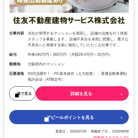
仕事内容
当社が管理するマンションを巡回し、設備の点検を行う技術
スタッフを募集します。 設備不具合を未然に把握し、重大な
不具合へと発展する前に報告していただくお仕事です…
給与
年俸340万円～360万円 （月額28.4万円～30万円）
勤務地
大阪府内のマンション
応募資格
50代活躍中！・PC基本操作（入力程度） ・普通自動車運転
免許必須（AT限定可）
詳細を見る
後で見る
アピールポイントを見る
更新日： 2026/07/28 掲載終了日： 2026/08/08
掲載終了まであと2日