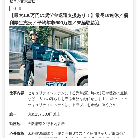
セコム株式会社
正社員
【最大100万円の奨学金返還支援あり！】最長10連休／福
利厚生充実／平均年収600万超／未経験歓迎
仕事内容
セキュリティシステムによる異常感知時の対応や機器の点検
など、人々の暮らしを守る業務をお任せします。 ◎セコムの
セキュリティシステムは、トラブルを未然に防ぐため…
給与
月給257,500円以上
勤務地
大阪府泉佐野市内各所
応募資格
未経験39歳まで（例外事由3号のイ／長期キャリア形成のた