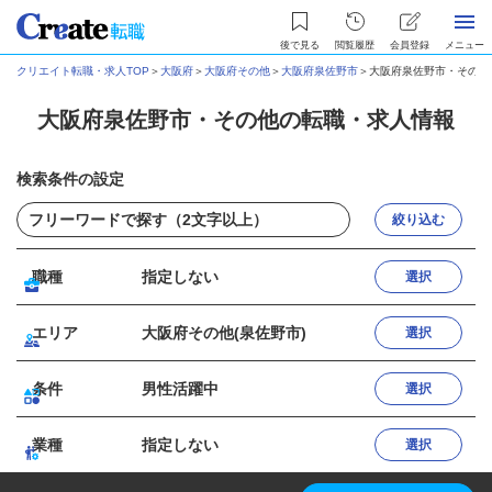
後で見る
閲覧履歴
会員登録
メニュー
クリエイト転職・求人TOP
＞
大阪府
＞
大阪府その他
＞
大阪府泉佐野市
＞
大阪府泉佐野市・その他
大阪府泉佐野市・その他の転職・求人情報
検索条件の設定
絞り込む
職種
指定しない
選択
エリア
大阪府その他(泉佐野市)
選択
条件
男性活躍中
選択
業種
指定しない
選択