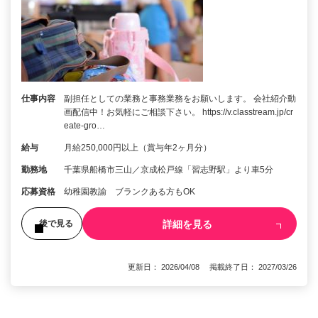
仕事内容
副担任としての業務と事務業務をお願いします。 会社紹介動
画配信中！お気軽にご相談下さい。 https://v.classtream.jp/cr
eate-gro…
給与
月給250,000円以上（賞与年2ヶ月分）
勤務地
千葉県船橋市三山／京成松戸線「習志野駅」より車5分
応募資格
幼稚園教諭 ブランクある方もOK
詳細を見る
後で見る
更新日： 2026/04/08 掲載終了日： 2027/03/26