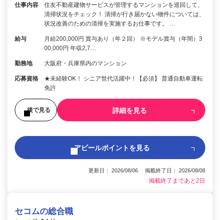
仕事内容
住友不動産建物サービスが管理するマンションを巡回して、
清掃状況をチェック！ 清掃が行き届かない物件については、
状況改善のための清掃を実施するお仕事です。 …
給与
月給200,000円 賞与あり（年２回） ※モデル賞与（年間）3
00,000円 年収2,7…
勤務地
大阪府・兵庫県内のマンション
応募資格
★未経験OK！ シニア世代活躍中！【必須】 普通自動車運転
免許
詳細を見る
後で見る
アピールポイントを見る
更新日： 2026/08/06 掲載終了日： 2026/08/08
掲載終了まであと2日
セコムの総合職