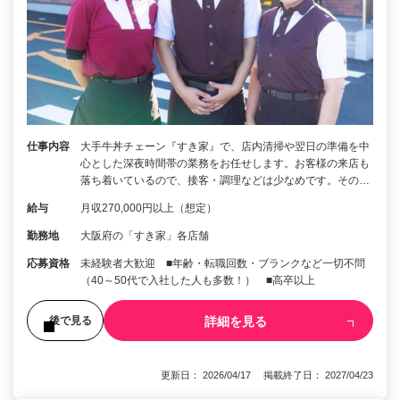
仕事内容
大手牛丼チェーン『すき家』で、店内清掃や翌日の準備を中
心とした深夜時間帯の業務をお任せします。お客様の来店も
落ち着いているので、接客・調理などは少なめです。その…
給与
月収270,000円以上（想定）
勤務地
大阪府の「すき家」各店舗
応募資格
未経験者大歓迎 ■年齢・転職回数・ブランクなど一切不問
（40～50代で入社した人も多数！） ■高卒以上
詳細を見る
後で見る
更新日： 2026/04/17 掲載終了日： 2027/04/23