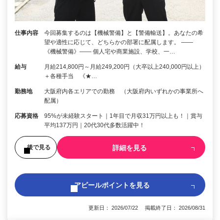
仕事内容
今回募集するのは【機械警備】と【警備輸送】。あなたの希
望や適性に応じて、どちらかの部署に配属します。 ――
《機械警備》―― 個人宅や商業施設、学校、一…
給与
月給214,800円～月給249,200円（大卒以上240,000円以上）
＋各種手当 《★…
勤務地
大阪府内各エリアでの勤務 （大阪府内いずれかの事業所へ
配属）
応募資格
95%が未経験スタート｜1年目で月収31万円以上も！｜賞与
平均137万円｜20代30代多数活躍中！
詳細を見る
後で見る
アピールポイントを見る
更新日： 2026/07/22 掲載終了日： 2026/08/31