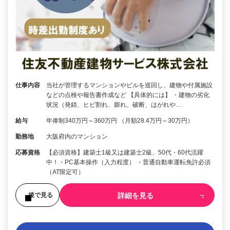
仕事内容
当社が管理するマンションやビルを巡回し、建物や付属施設
などの点検や報告書作成など 【具体的には】 ・建物の劣化
状況（発錆、ヒビ割れ、膨れ、破断、はがれや…
給与
年俸制340万円～360万円 （月額28.4万円～30万円）
勤務地
大阪府内のマンション
応募資格
【必須資格】建築士1級又は建築士2級、50代・60代活躍
中！・PC基本操作（入力程度） ・普通自動車運転免許必須
（AT限定可）
詳細を見る
後で見る