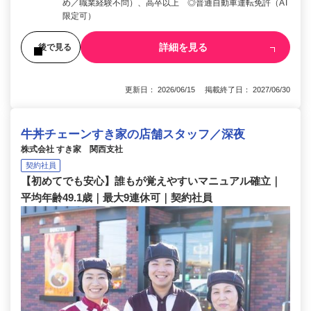
め／職業経験不問）、高卒以上 ◎普通自動車運転免許（AT
限定可）
詳細を見る
後で見る
更新日： 2026/06/15 掲載終了日： 2027/06/30
牛丼チェーンすき家の店舗スタッフ／深夜
株式会社 すき家 関西支社
契約社員
【初めてでも安心】誰もが覚えやすいマニュアル確立｜
平均年齢49.1歳｜最大9連休可｜契約社員