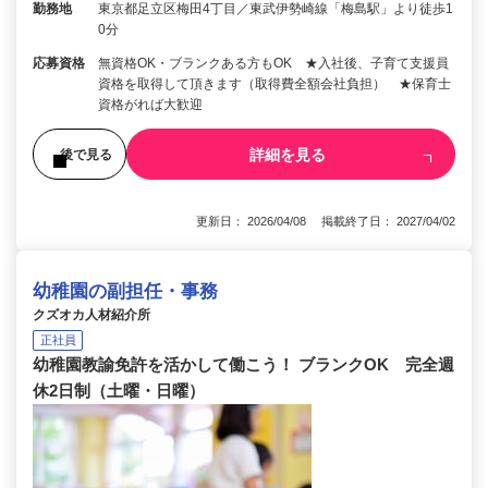
勤務地
東京都足立区梅田4丁目／東武伊勢崎線「梅島駅」より徒歩1
0分
応募資格
無資格OK・ブランクある方もOK ★入社後、子育て支援員
資格を取得して頂きます（取得費全額会社負担） ★保育士
資格がれば大歓迎
詳細を見る
後で見る
更新日： 2026/04/08 掲載終了日： 2027/04/02
幼稚園の副担任・事務
クズオカ人材紹介所
正社員
幼稚園教諭免許を活かして働こう！ ブランクOK 完全週
休2日制（土曜・日曜）