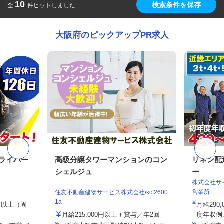
10
検索条件を保存
全
件ヒットしました
大阪府のピックアップPR求人
ドライバー
高級分譲タワーマンションのコン
リネン配
シェルジュ
ー
株式会社ザ
営業所
住友不動産建物サービス株式会社/kcf2600
1a
0円以上（固
月給290
月給215,000円以上＋賞与／年2回
度年収例／4