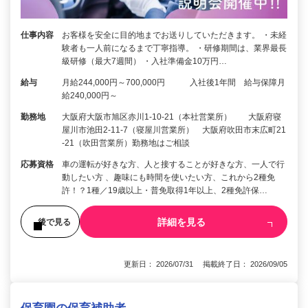
仕事内容
お客様を安全に目的地までお送りしていただきます。 ・未経
験者も一人前になるまで丁寧指導。 ・研修期間は、業界最長
級研修（最大7週間） ・入社準備金10万円…
給与
月給244,000円～700,000円 入社後1年間 給与保障月
給240,000円～
勤務地
大阪府大阪市旭区赤川1-10-21（本社営業所） 大阪府寝
屋川市池田2-11-7（寝屋川営業所） 大阪府吹田市末広町21
-21（吹田営業所）勤務地はご相談
応募資格
車の運転が好きな方、人と接することが好きな方、一人で行
動したい方 、趣味にも時間を使いたい方、これから2種免
許！？1種／19歳以上・普免取得1年以上、2種免許保…
詳細を見る
後で見る
更新日： 2026/07/31 掲載終了日： 2026/09/05