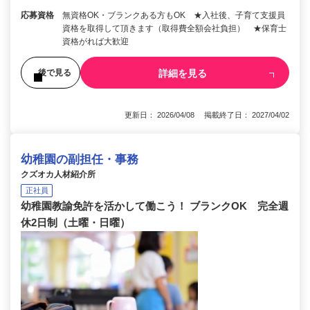
応募資格
無資格OK・ブランクある方もOK ★入社後、子育て支援員
資格を取得して頂きます（取得費全額会社負担） ★保育士
資格がれば大歓迎
詳細を見る
後で見る
更新日： 2026/04/08 掲載終了日： 2027/04/02
幼稚園の副担任・事務
クズオカ人材紹介所
正社員
幼稚園教諭免許を活かして働こう！ ブランクOK 完全週
休2日制（土曜・日曜）