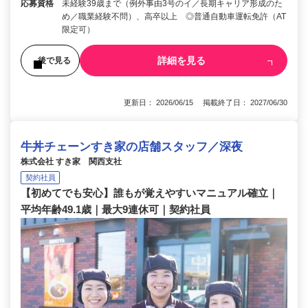
応募資格
未経験39歳まで（例外事由3号のイ／長期キャリア形成のた
め／職業経験不問）、高卒以上 ◎普通自動車運転免許（AT
限定可）
詳細を見る
後で見る
更新日： 2026/06/15 掲載終了日： 2027/06/30
牛丼チェーンすき家の店舗スタッフ／深夜
株式会社 すき家 関西支社
契約社員
【初めてでも安心】誰もが覚えやすいマニュアル確立｜
平均年齢49.1歳｜最大9連休可｜契約社員