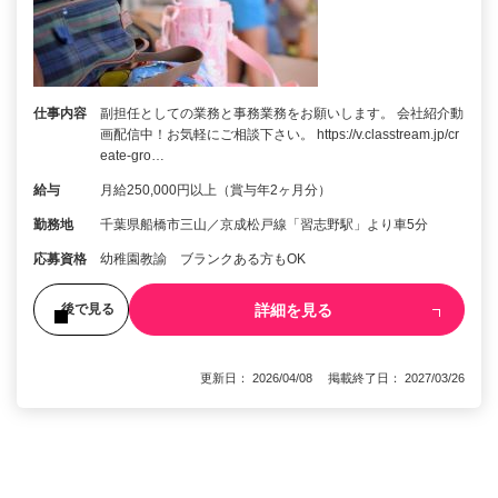
仕事内容
副担任としての業務と事務業務をお願いします。 会社紹介動
画配信中！お気軽にご相談下さい。 https://v.classtream.jp/cr
eate-gro…
給与
月給250,000円以上（賞与年2ヶ月分）
勤務地
千葉県船橋市三山／京成松戸線「習志野駅」より車5分
応募資格
幼稚園教諭 ブランクある方もOK
詳細を見る
後で見る
更新日： 2026/04/08 掲載終了日： 2027/03/26
1