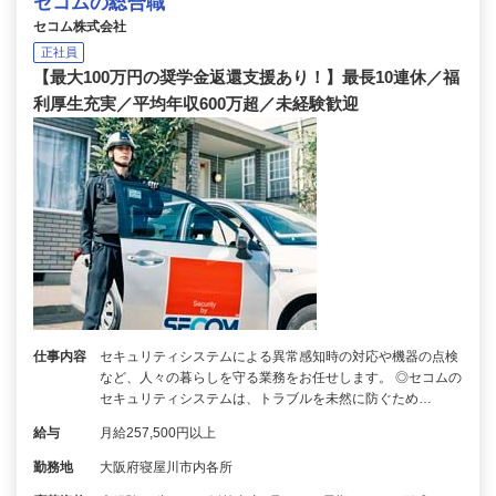
セコムの総合職
セコム株式会社
正社員
【最大100万円の奨学金返還支援あり！】最長10連休／福
利厚生充実／平均年収600万超／未経験歓迎
仕事内容
セキュリティシステムによる異常感知時の対応や機器の点検
など、人々の暮らしを守る業務をお任せします。 ◎セコムの
セキュリティシステムは、トラブルを未然に防ぐため…
給与
月給257,500円以上
勤務地
大阪府寝屋川市内各所