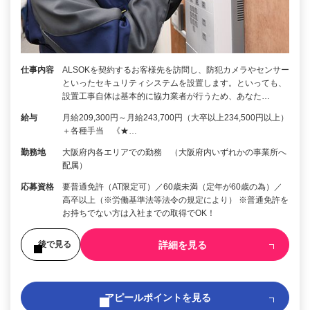
仕事内容
ALSOKを契約するお客様先を訪問し、防犯カメラやセンサー
といったセキュリティシステムを設置します。といっても、
設置工事自体は基本的に協力業者が行うため、あなた…
給与
月給209,300円～月給243,700円（大卒以上234,500円以上）
＋各種手当 《★…
勤務地
大阪府内各エリアでの勤務 （大阪府内いずれかの事業所へ
配属）
応募資格
要普通免許（AT限定可）／60歳未満（定年が60歳の為）／
高卒以上（※労働基準法等法令の規定により） ※普通免許を
お持ちでない方は入社までの取得でOK！
詳細を見る
後で見る
アピールポイントを見る