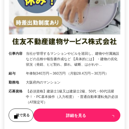
仕事内容
当社が管理するマンションやビルを巡回し、建物や付属施設
などの点検や報告書作成など 【具体的には】 ・建物の劣化
状況（発錆、ヒビ割れ、膨れ、破断、はがれや…
給与
年俸制340万円～360万円 （月額28.4万円～30万円）
勤務地
大阪府内のマンション
応募資格
【必須資格】建築士1級又は建築士2級、50代・60代活躍
中！・PC基本操作（入力程度） ・普通自動車運転免許必須
（AT限定可）
詳細を見る
後で見る