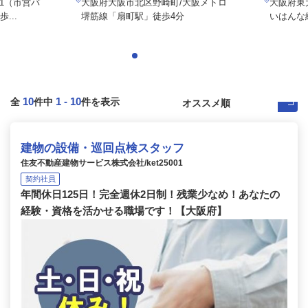
-1（市営バ
大阪府大阪市北区野崎町/大阪メトロ
大阪府東大
...
堺筋線「扇町駅」徒歩4分
いはんな線
10
1
-
10
全
件中
件を表示
建物の設備・巡回点検スタッフ
住友不動産建物サービス株式会社/ket25001
契約社員
年間休日125日！完全週休2日制！残業少なめ！あなたの
経験・資格を活かせる職場です！【大阪府】