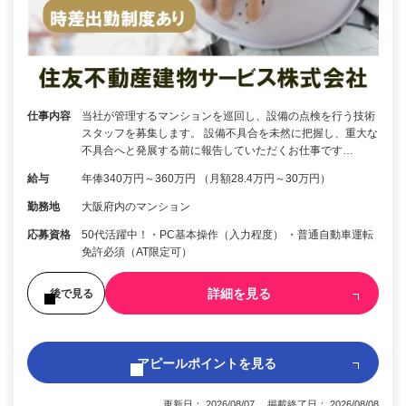
仕事内容
当社が管理するマンションを巡回し、設備の点検を行う技術
スタッフを募集します。 設備不具合を未然に把握し、重大な
不具合へと発展する前に報告していただくお仕事です…
給与
年俸340万円～360万円 （月額28.4万円～30万円）
勤務地
大阪府内のマンション
応募資格
50代活躍中！・PC基本操作（入力程度） ・普通自動車運転
免許必須（AT限定可）
詳細を見る
後で見る
アピールポイントを見る
更新日： 2026/08/07 掲載終了日： 2026/08/08