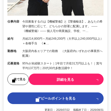
仕事内容
今回募集するのは【機械警備】と【警備輸送】。あなたの希
望や適性に応じて、どちらかの部署に配属します。 ――
《機械警備》―― 個人宅や商業施設、学校、一…
給与
月給214,800円～月給249,200円（大卒以上240,000円以上）
＋各種手当 《★…
勤務地
大阪府内各エリアでの勤務 （大阪府内いずれかの事業所へ
配属）
応募資格
95%が未経験スタート｜1年目で月収31万円以上も！｜賞与
平均137万円｜20代30代多数活躍中！
詳細を見る
後で見る
アピールポイントを見る
更新日： 2026/07/22 掲載終了日： 2026/08/31