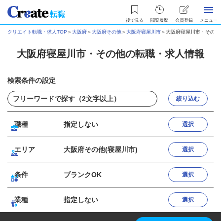
後で見る
閲覧履歴
会員登録
メニュー
クリエイト転職・求人TOP
＞
大阪府
＞
大阪府その他
＞
大阪府寝屋川市
＞
大阪府寝屋川市・その他
大阪府寝屋川市・その他の転職・求人情報
検索条件の設定
絞り込む
職種
指定しない
選択
エリア
大阪府その他(寝屋川市)
選択
条件
ブランクOK
選択
業種
指定しない
選択