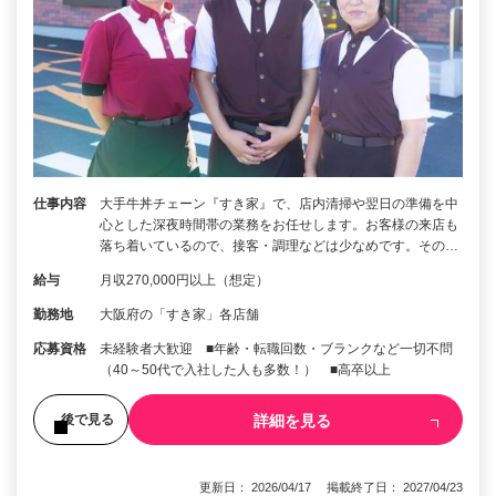
仕事内容
大手牛丼チェーン『すき家』で、店内清掃や翌日の準備を中
心とした深夜時間帯の業務をお任せします。お客様の来店も
落ち着いているので、接客・調理などは少なめです。その…
給与
月収270,000円以上（想定）
勤務地
大阪府の「すき家」各店舗
応募資格
未経験者大歓迎 ■年齢・転職回数・ブランクなど一切不問
（40～50代で入社した人も多数！） ■高卒以上
詳細を見る
後で見る
更新日： 2026/04/17 掲載終了日： 2027/04/23