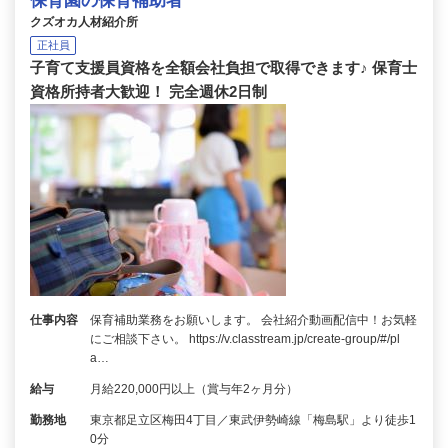
保育園の保育補助者
クズオカ人材紹介所
正社員
子育て支援員資格を全額会社負担で取得できます♪ 保育士
資格所持者大歓迎！ 完全週休2日制
仕事内容
保育補助業務をお願いします。 会社紹介動画配信中！お気軽
にご相談下さい。 https://v.classtream.jp/create-group/#/pl
a…
給与
月給220,000円以上（賞与年2ヶ月分）
勤務地
東京都足立区梅田4丁目／東武伊勢崎線「梅島駅」より徒歩1
0分