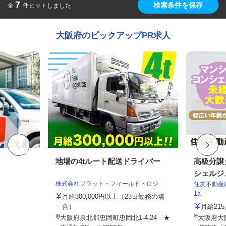
7
検索条件を保存
全
件ヒットしました
大阪府のピックアップPR求人
地場の4tルート配送ドライバー
高級分譲
シェルジ
株式会社フラット・フィールド・ロジ
住友不動産建
1a
月給300,000円以上（23日勤務の場
合）
月給21
大阪府泉北郡忠岡町忠岡北1-4-24 ★
大阪府大