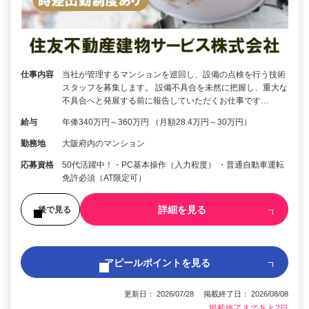
仕事内容
当社が管理するマンションを巡回し、設備の点検を行う技術
スタッフを募集します。 設備不具合を未然に把握し、重大な
不具合へと発展する前に報告していただくお仕事です…
給与
年俸340万円～360万円 （月額28.4万円～30万円）
勤務地
大阪府内のマンション
応募資格
50代活躍中！・PC基本操作（入力程度） ・普通自動車運転
免許必須（AT限定可）
詳細を見る
後で見る
アピールポイントを見る
更新日： 2026/07/28 掲載終了日： 2026/08/08
掲載終了まであと2日