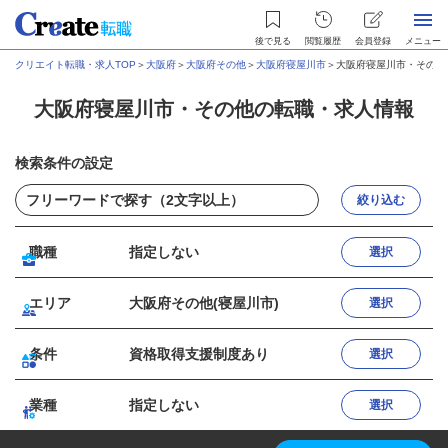
後で見る
閲覧履歴
会員登録
メニュー
クリエイト転職・求人TOP
＞
大阪府
＞
大阪府その他
＞
大阪府寝屋川市
＞
大阪府寝屋川市・その他
大阪府寝屋川市・その他の転職・求人情報
検索条件の設定
絞り込む
職種
指定しない
選択
エリア
大阪府その他(寝屋川市)
選択
条件
資格取得支援制度あり
選択
業種
指定しない
選択