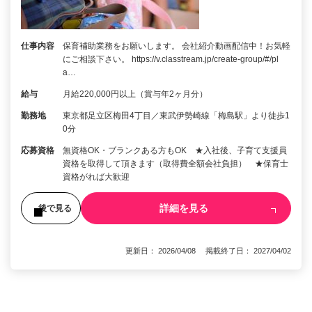
仕事内容
保育補助業務をお願いします。 会社紹介動画配信中！お気軽
にご相談下さい。 https://v.classtream.jp/create-group/#/pl
a…
給与
月給220,000円以上（賞与年2ヶ月分）
勤務地
東京都足立区梅田4丁目／東武伊勢崎線「梅島駅」より徒歩1
0分
応募資格
無資格OK・ブランクある方もOK ★入社後、子育て支援員
資格を取得して頂きます（取得費全額会社負担） ★保育士
資格がれば大歓迎
詳細を見る
後で見る
更新日： 2026/04/08 掲載終了日： 2027/04/02
1