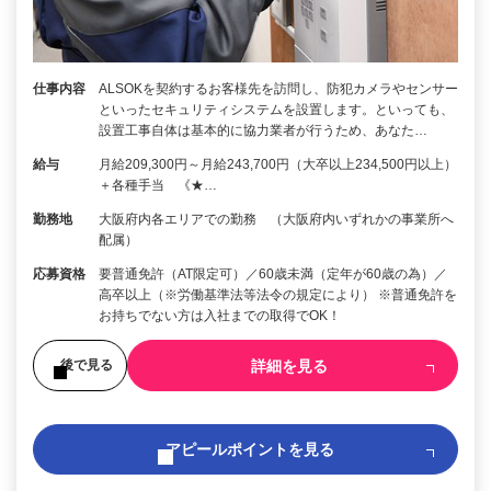
仕事内容
ALSOKを契約するお客様先を訪問し、防犯カメラやセンサー
といったセキュリティシステムを設置します。といっても、
設置工事自体は基本的に協力業者が行うため、あなた…
給与
月給209,300円～月給243,700円（大卒以上234,500円以上）
＋各種手当 《★…
勤務地
大阪府内各エリアでの勤務 （大阪府内いずれかの事業所へ
配属）
応募資格
要普通免許（AT限定可）／60歳未満（定年が60歳の為）／
高卒以上（※労働基準法等法令の規定により） ※普通免許を
お持ちでない方は入社までの取得でOK！
詳細を見る
後で見る
アピールポイントを見る