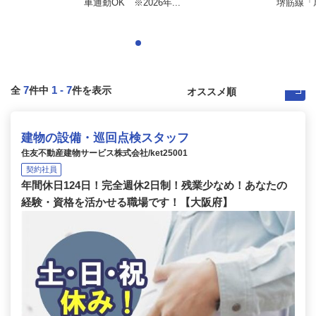
車通勤OK ※2026年...
堺筋線「
7
1
-
7
全
件中
件を表示
建物の設備・巡回点検スタッフ
住友不動産建物サービス株式会社/ket25001
契約社員
年間休日124日！完全週休2日制！残業少なめ！あなたの
経験・資格を活かせる職場です！【大阪府】