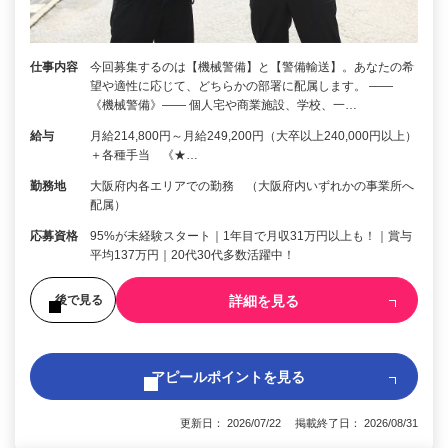
仕事内容
今回募集するのは【機械警備】と【警備輸送】。あなたの希
望や適性に応じて、どちらかの部署に配属します。 ――
《機械警備》―― 個人宅や商業施設、学校、一…
給与
月給214,800円～月給249,200円（大卒以上240,000円以上）
＋各種手当 《★…
勤務地
大阪府内各エリアでの勤務 （大阪府内いずれかの事業所へ
配属）
応募資格
95%が未経験スタート｜1年目で月収31万円以上も！｜賞与
平均137万円｜20代30代多数活躍中！
詳細を見る
後で見る
アピールポイントを見る
更新日： 2026/07/22 掲載終了日： 2026/08/31