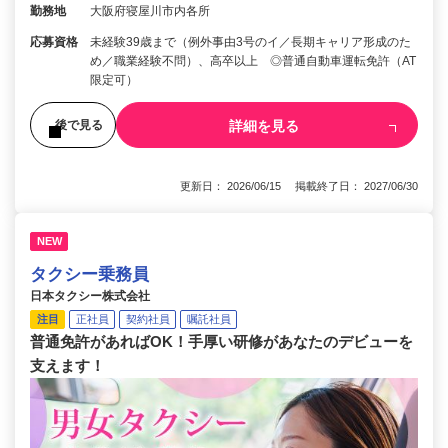
勤務地
大阪府寝屋川市内各所
応募資格
未経験39歳まで（例外事由3号のイ／長期キャリア形成のた
め／職業経験不問）、高卒以上 ◎普通自動車運転免許（AT
限定可）
詳細を見る
後で見る
更新日： 2026/06/15 掲載終了日： 2027/06/30
NEW
タクシー乗務員
日本タクシー株式会社
注目
正社員
契約社員
嘱託社員
普通免許があればOK！手厚い研修があなたのデビューを
支えます！