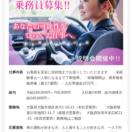
仕事内容
お客様を安全に目的地までお送りしていただきます。 ・未経
験者も一人前になるまで丁寧指導。 ・研修期間は、業界最長
級研修（最大7週間） ・入社準備金10万円…
給与
月給244,000円～700,000円 入社後1年間 給与保障月
給240,000円～
勤務地
大阪府大阪市旭区赤川1-10-21（本社営業所） 大阪府寝
屋川市池田2-11-7（寝屋川営業所） 大阪府吹田市末広町21
-21（吹田営業所）勤務地はご相談
応募資格
車の運転が好きな方、人と接することが好きな方、一人で行