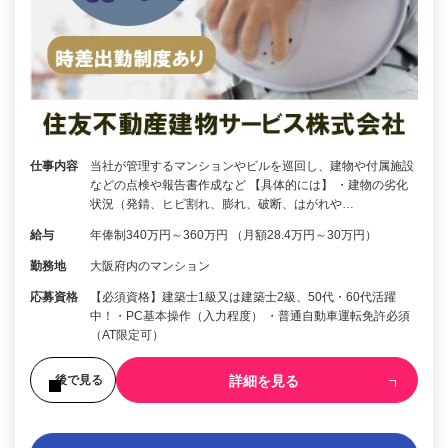
仕事内容
当社が管理するマンションやビルを巡回し、建物や付属施設
などの点検や報告書作成など 【具体的には】 ・建物の劣化
状況（発錆、ヒビ割れ、膨れ、破断、はがれや…
給与
年俸制340万円～360万円 （月額28.4万円～30万円）
勤務地
大阪府内のマンション
応募資格
【必須資格】建築士1級又は建築士2級、50代・60代活躍
中！・PC基本操作（入力程度） ・普通自動車運転免許必須
（AT限定可）
詳細を見る
後で見る