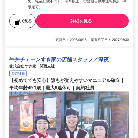
め／職業経験不問）、高卒以上 ◎普通自動車運転免許（AT
限定可）
詳細を見る
後で見る
更新日： 2026/06/15 掲載終了日： 2027/06/30
牛丼チェーンすき家の店舗スタッフ／深夜
株式会社 すき家 関西支社
契約社員
【初めてでも安心】誰もが覚えやすいマニュアル確立｜
平均年齢49.1歳｜最大9連休可｜契約社員