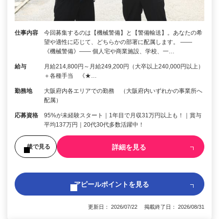
仕事内容
今回募集するのは【機械警備】と【警備輸送】。あなたの希
望や適性に応じて、どちらかの部署に配属します。 ――
《機械警備》―― 個人宅や商業施設、学校、一…
給与
月給214,800円～月給249,200円（大卒以上240,000円以上）
＋各種手当 《★…
勤務地
大阪府内各エリアでの勤務 （大阪府内いずれかの事業所へ
配属）
応募資格
95%が未経験スタート｜1年目で月収31万円以上も！｜賞与
平均137万円｜20代30代多数活躍中！
詳細を見る
後で見る
アピールポイントを見る
更新日： 2026/07/22 掲載終了日： 2026/08/31