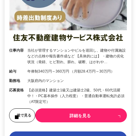
仕事内容
当社が管理するマンションやビルを巡回し、建物や付属施設
などの点検や報告書作成など 【具体的には】 ・建物の劣化
状況（発錆、ヒビ割れ、膨れ、破断、はがれや…
給与
年俸制340万円～360万円 （月額28.4万円～30万円）
勤務地
大阪府内のマンション
応募資格
【必須資格】建築士1級又は建築士2級、50代・60代活躍
中！・PC基本操作（入力程度） ・普通自動車運転免許必須
（AT限定可）
詳細を見る
後で見る