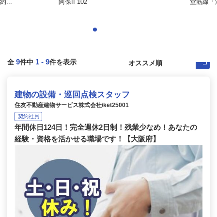
...
阿保II 102
堂筋線「
9
1
-
9
全
件中
件を表示
建物の設備・巡回点検スタッフ
住友不動産建物サービス株式会社/ket25001
契約社員
年間休日124日！完全週休2日制！残業少なめ！あなたの
経験・資格を活かせる職場です！【大阪府】