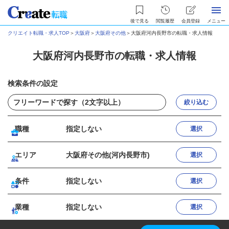
後で見る
閲覧履歴
会員登録
メニュー
クリエイト転職・求人TOP
＞
大阪府
＞
大阪府その他
＞
大阪府河内長野市の転職・求人情報
大阪府河内長野市の転職・求人情報
検索条件の設定
絞り込む
職種
指定しない
選択
エリア
大阪府その他(河内長野市)
選択
条件
指定しない
選択
業種
指定しない
選択