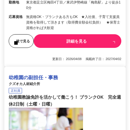
勤務地
東京都足立区梅田4丁目／東武伊勢崎線「梅島駅」より徒歩1
0分
応募資格
無資格OK・ブランクある方もOK ★入社後、子育て支援員
資格を取得して頂きます（取得費全額会社負担） ★保育士
資格がれば大歓迎
詳細を見る
後で見る
更新日： 2026/04/08 掲載終了日： 2027/04/02
幼稚園の副担任・事務
クズオカ人材紹介所
正社員
幼稚園教諭免許を活かして働こう！ ブランクOK 完全週
休2日制（土曜・日曜）