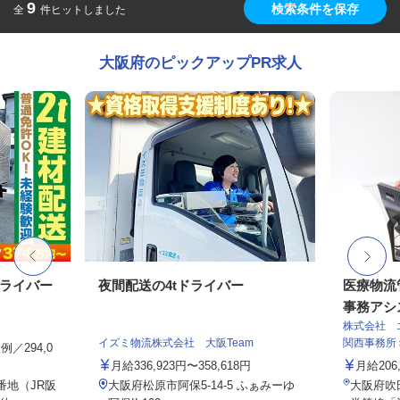
9
検索条件を保存
全
件ヒットしました
大阪府のピックアップPR求人
ドライバー
夜間配送の4tドライバー
医療物流
事務アシス
株式会社 
イズミ物流株式会社 大阪Team
関西事務所
例／294,0
月給336,923円〜358,618円
月給206,
番地（JR阪
大阪府松原市阿保5-14-5 ふぁみーゆ
大阪府吹