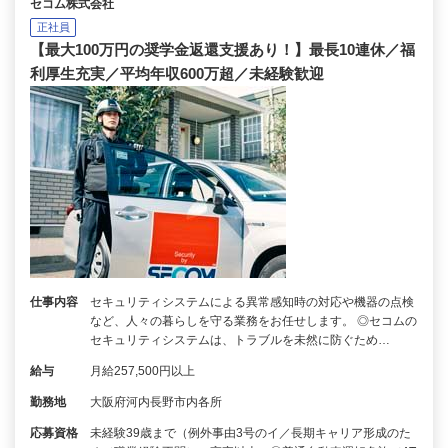
セコム株式会社
正社員
【最大100万円の奨学金返還支援あり！】最長10連休／福
利厚生充実／平均年収600万超／未経験歓迎
仕事内容
セキュリティシステムによる異常感知時の対応や機器の点検
など、人々の暮らしを守る業務をお任せします。 ◎セコムの
セキュリティシステムは、トラブルを未然に防ぐため…
給与
月給257,500円以上
勤務地
大阪府河内長野市内各所
応募資格
未経験39歳まで（例外事由3号のイ／長期キャリア形成のた