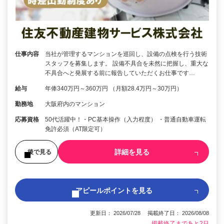
仕事内容
当社が管理するマンションを巡回し、設備の点検を行う技術
スタッフを募集します。 設備不具合を未然に把握し、重大な
不具合へと発展する前に報告していただくお仕事です…
給与
年俸340万円～360万円 （月額28.4万円～30万円）
勤務地
大阪府内のマンション
応募資格
50代活躍中！・PC基本操作（入力程度） ・普通自動車運転
免許必須（AT限定可）
詳細を見る
後で見る
アピールポイントを見る
更新日： 2026/07/28 掲載終了日： 2026/08/08
掲載終了まであと2日