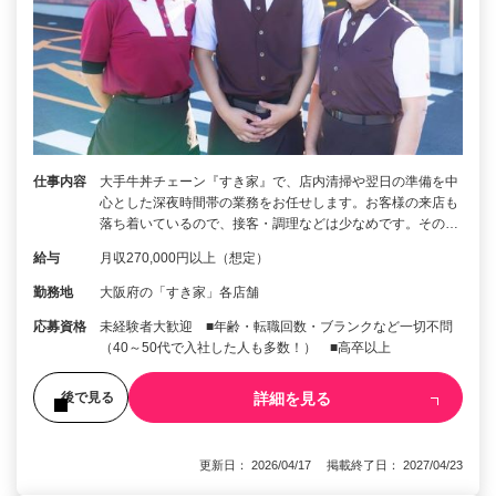
仕事内容
大手牛丼チェーン『すき家』で、店内清掃や翌日の準備を中
心とした深夜時間帯の業務をお任せします。お客様の来店も
落ち着いているので、接客・調理などは少なめです。その…
給与
月収270,000円以上（想定）
勤務地
大阪府の「すき家」各店舗
応募資格
未経験者大歓迎 ■年齢・転職回数・ブランクなど一切不問
（40～50代で入社した人も多数！） ■高卒以上
詳細を見る
後で見る
更新日： 2026/04/17 掲載終了日： 2027/04/23