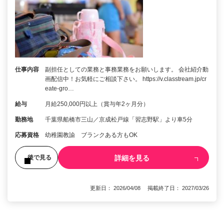
仕事内容
副担任としての業務と事務業務をお願いします。 会社紹介動
画配信中！お気軽にご相談下さい。 https://v.classtream.jp/cr
eate-gro…
給与
月給250,000円以上（賞与年2ヶ月分）
勤務地
千葉県船橋市三山／京成松戸線「習志野駅」より車5分
応募資格
幼稚園教諭 ブランクある方もOK
詳細を見る
後で見る
更新日： 2026/04/08 掲載終了日： 2027/03/26