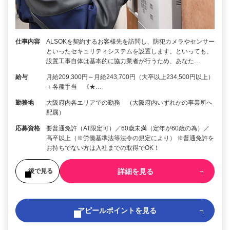
仕事内容
ALSOKを契約するお客様先を訪問し、防犯カメラやセンサー
といったセキュリティシステムを設置します。といっても、
設置工事自体は基本的に協力業者が行うため、あなた…
給与
月給209,300円～月給243,700円（大卒以上234,500円以上）
＋各種手当 《★…
勤務地
大阪府内各エリアでの勤務 （大阪府内いずれかの事業所へ
配属）
応募資格
要普通免許（AT限定可）／60歳未満（定年が60歳の為）／
高卒以上（※労働基準法等法令の規定により） ※普通免許を
お持ちでない方は入社までの取得でOK！
詳細を見る
後で見る
アピールポイントを見る