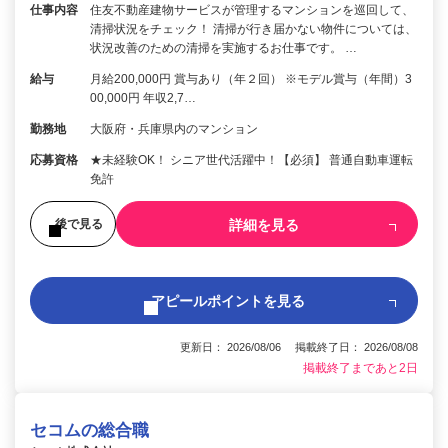
仕事内容
住友不動産建物サービスが管理するマンションを巡回して、
清掃状況をチェック！ 清掃が行き届かない物件については、
状況改善のための清掃を実施するお仕事です。 …
給与
月給200,000円 賞与あり（年２回） ※モデル賞与（年間）3
00,000円 年収2,7…
勤務地
大阪府・兵庫県内のマンション
応募資格
★未経験OK！ シニア世代活躍中！【必須】 普通自動車運転
免許
詳細を見る
後で見る
アピールポイントを見る
更新日： 2026/08/06 掲載終了日： 2026/08/08
掲載終了まであと2日
セコムの総合職