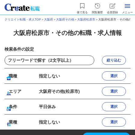
後で見る
閲覧履歴
会員登録
メニュー
クリエイト転職・求人TOP
＞
大阪府
＞
大阪府その他
＞
大阪府松原市
＞
大阪府松原市・その他の転
大阪府松原市・その他の転職・求人情報
検索条件の設定
絞り込む
職種
指定しない
選択
エリア
大阪府その他(松原市)
選択
条件
平日休み
選択
業種
指定しない
選択