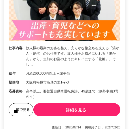
仕事内容
故人様の最期のお姿を整え、安らかな旅立ちを支える「湯か
ん・納棺」のお仕事です。故人様をお風呂にいれる「湯か
ん」から、生前のお姿のようにキレイにする「化粧」、そ
し…
給与
月給260,000円以上＋諸手当
勤務地
大阪府松原市高見の里1-9-3
応募資格
高卒以上、要普通自動車運転免許、49歳まで（例外事由3号
のイ）
詳細を見る
後で見る
更新日： 2026/07/14 掲載終了日： 2027/02/26