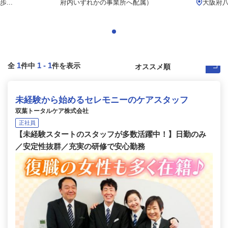
...
府内いずれかの事業所へ配属）
大阪府
1
1
-
1
全
件中
件を表示
未経験から始めるセレモニーのケアスタッフ
双葉トータルケア株式会社
正社員
【未経験スタートのスタッフが多数活躍中！】日勤のみ
／安定性抜群／充実の研修で安心勤務