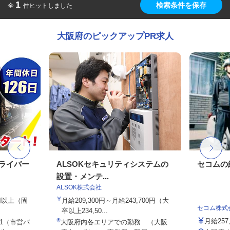
1
検索条件を保存
全
件ヒットしました
大阪府のピックアップPR求人
ドライバー
ALSOKセキュリティシステムの
セコムの
設置・メンテ...
ALSOK株式会社
0円以上（固
月給209,300円～月給243,700円（大
セコム株式
卒以上234,50...
月給257
-1（市営バ
大阪府内各エリアでの勤務 （大阪