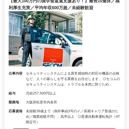
【最大100万円の奨学金返還支援あり！】最長10連休／福
利厚生充実／平均年収600万超／未経験歓迎
仕事内容
セキュリティシステムによる異常感知時の対応や機器の点検
など、人々の暮らしを守る業務をお任せします。 ◎セコムの
セキュリティシステムは、トラブルを未然に防ぐため…
給与
月給257,500円以上
勤務地
大阪府松原市内各所
応募資格
未経験39歳まで（例外事由3号のイ／長期キャリア形成のた
め／職業経験不問）、高卒以上 ◎普通自動車運転免許（AT
限定可）