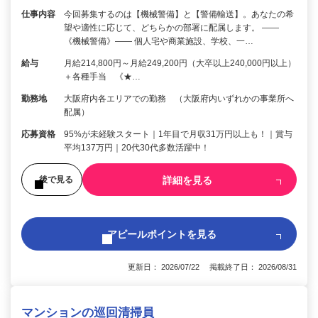
仕事内容
今回募集するのは【機械警備】と【警備輸送】。あなたの希
望や適性に応じて、どちらかの部署に配属します。 ――
《機械警備》―― 個人宅や商業施設、学校、一…
給与
月給214,800円～月給249,200円（大卒以上240,000円以上）
＋各種手当 《★…
勤務地
大阪府内各エリアでの勤務 （大阪府内いずれかの事業所へ
配属）
応募資格
95%が未経験スタート｜1年目で月収31万円以上も！｜賞与
平均137万円｜20代30代多数活躍中！
詳細を見る
後で見る
アピールポイントを見る
更新日： 2026/07/22 掲載終了日： 2026/08/31
マンションの巡回清掃員