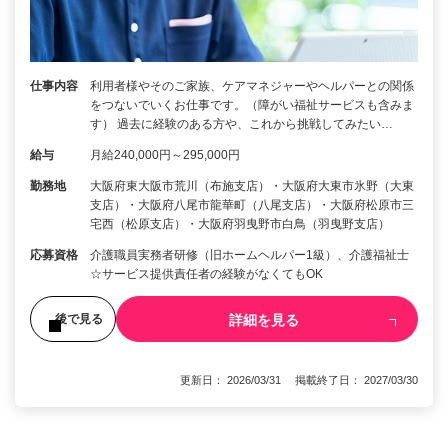
仕事内容
利用者様やそのご家族、ケアマネジャーやヘルパーとの関係
をつないでいくお仕事です。（障がい福祉サービスも含みま
す） 過去に経験のある方や、これから挑戦してみたい…
給与
月給240,000円～295,000円
勤務地
大阪府東大阪市荒川（布施支店）・大阪府大東市氷野（大東
支店）・大阪府八尾市龍華町（八尾支店）・大阪府松原市三
宅西（松原支店）・大阪府羽曳野市白鳥（羽曳野支店）
応募資格
介護職員実務者研修（旧ホームヘルパー1級）、介護福祉士
☆サービス提供責任者の経験がなくてもOK
詳細を見る
後で見る
更新日： 2026/03/31 掲載終了日： 2027/03/30