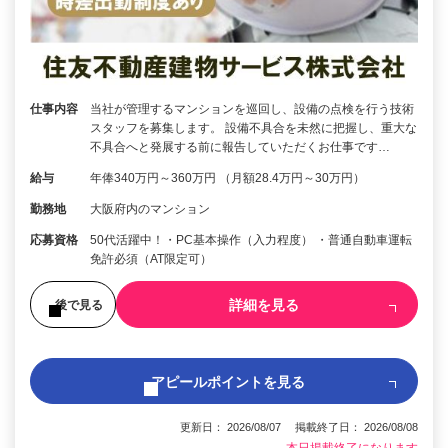
仕事内容
当社が管理するマンションを巡回し、設備の点検を行う技術
スタッフを募集します。 設備不具合を未然に把握し、重大な
不具合へと発展する前に報告していただくお仕事です…
給与
年俸340万円～360万円 （月額28.4万円～30万円）
勤務地
大阪府内のマンション
応募資格
50代活躍中！・PC基本操作（入力程度） ・普通自動車運転
免許必須（AT限定可）
詳細を見る
後で見る
アピールポイントを見る
更新日： 2026/08/07 掲載終了日： 2026/08/08