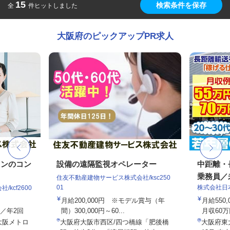
15
検索条件を保存
全
件ヒットしました
大阪府のピックアップPR求人
ョンのコン
設備の遠隔監視オペレーター
中距離・
乗務員／
住友不動産建物サービス株式会社/ksc250
01
株式会社日
kcf2600
月給200,000円 ※モデル賞与（年
月給550,
与／年2回
間）300,000円～60...
月収60万
大阪メトロ
大阪府大阪市西区/四つ橋線「肥後橋
大阪府東大