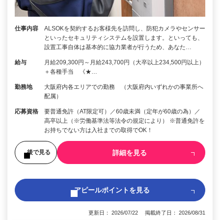
仕事内容
ALSOKを契約するお客様先を訪問し、防犯カメラやセンサー
といったセキュリティシステムを設置します。といっても、
設置工事自体は基本的に協力業者が行うため、あなた…
給与
月給209,300円～月給243,700円（大卒以上234,500円以上）
＋各種手当 《★…
勤務地
大阪府内各エリアでの勤務 （大阪府内いずれかの事業所へ
配属）
応募資格
要普通免許（AT限定可）／60歳未満（定年が60歳の為）／
高卒以上（※労働基準法等法令の規定により） ※普通免許を
お持ちでない方は入社までの取得でOK！
詳細を見る
後で見る
アピールポイントを見る
更新日： 2026/07/22 掲載終了日： 2026/08/31