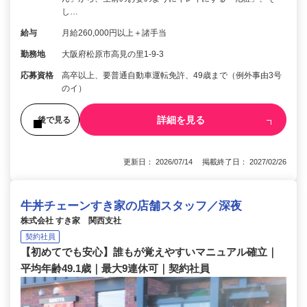
し…
給与
月給260,000円以上＋諸手当
勤務地
大阪府松原市高見の里1-9-3
応募資格
高卒以上、要普通自動車運転免許、49歳まで（例外事由3号
のイ）
詳細を見る
後で見る
更新日： 2026/07/14 掲載終了日： 2027/02/26
牛丼チェーンすき家の店舗スタッフ／深夜
株式会社 すき家 関西支社
契約社員
【初めてでも安心】誰もが覚えやすいマニュアル確立｜
平均年齢49.1歳｜最大9連休可｜契約社員