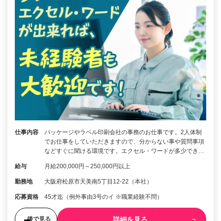
仕事内容
パッケージやラベル印刷会社の事務のお仕事です。2人体制
でお仕事をしていただきますので、分からない事や質問事項
などすぐに聞ける環境です。エクセル・ワードが多少でき…
給与
月給200,000円～250,000円以上
勤務地
大阪府松原市天美南5丁目12-22（本社）
応募資格
45才迄（例外事由3号のイ ※職業経験不問）
詳細を見る
後で見る