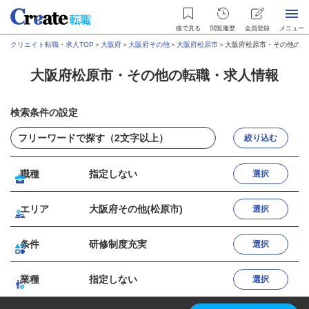
後で見る
閲覧履歴
会員登録
メニュー
クリエイト転職・求人TOP
＞
大阪府
＞
大阪府その他
＞
大阪府松原市
＞
大阪府松原市・その他の転
大阪府松原市・その他の転職・求人情報
検索条件の設定
絞り込む
職種
指定しない
選択
エリア
大阪府その他(松原市)
選択
条件
研修制度充実
選択
業種
指定しない
選択