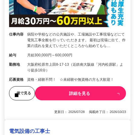
仕事内容
病院や学校などの公共施設や、工場施設や工事現場などにて
電気工事全般を行っていただきます。 最初は現場に出て、作
業の流れを覚えていただくところから始めてもら…
給与
月給300,000円～600,000円
勤務地
大阪府松原市上田8-17-13（近鉄南大阪線「河内松原駅」よ
り徒歩16分）
応募資格
資格・経験不問！ ☆未経験や無資格の方も大歓迎！
詳細を見る
後で見る
更新日： 2026/07/28 掲載終了日： 2026/10/23
電気設備の工事士