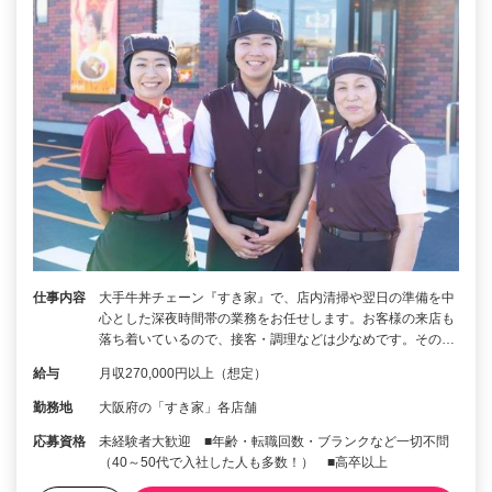
仕事内容
大手牛丼チェーン『すき家』で、店内清掃や翌日の準備を中
心とした深夜時間帯の業務をお任せします。お客様の来店も
落ち着いているので、接客・調理などは少なめです。その…
給与
月収270,000円以上（想定）
勤務地
大阪府の「すき家」各店舗
応募資格
未経験者大歓迎 ■年齢・転職回数・ブランクなど一切不問
（40～50代で入社した人も多数！） ■高卒以上