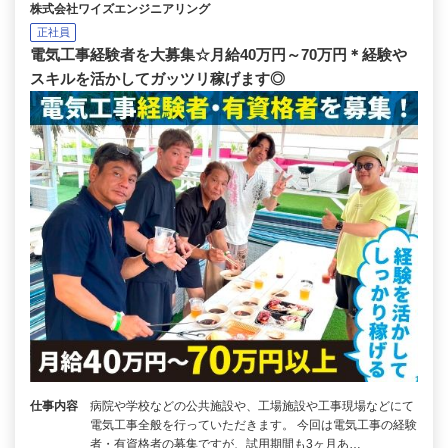
株式会社ワイズエンジニアリング
正社員
電気工事経験者を大募集☆月給40万円～70万円＊経験や
スキルを活かしてガッツリ稼げます◎
仕事内容
病院や学校などの公共施設や、工場施設や工事現場などにて
電気工事全般を行っていただきます。 今回は電気工事の経験
者・有資格者の募集ですが、試用期間も3ヶ月あ…