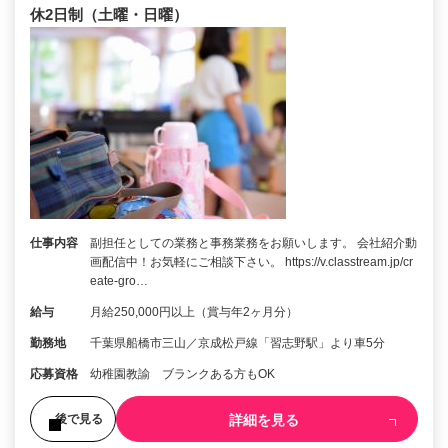
休2日制（土曜・日曜）
仕事内容
副担任としての業務と事務業務をお願いします。 会社紹介動
画配信中！お気軽にご相談下さい。 https://v.classtream.jp/cr
eate-gro…
給与
月給250,000円以上（賞与年2ヶ月分）
勤務地
千葉県船橋市三山／京成松戸線「習志野駅」より車5分
応募資格
幼稚園教諭 ブランクある方もOK
詳細を見る
後で見る