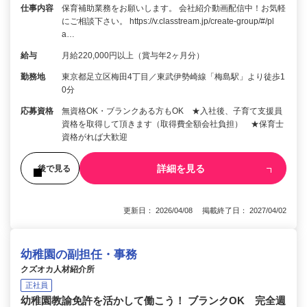
仕事内容
保育補助業務をお願いします。 会社紹介動画配信中！お気軽
にご相談下さい。 https://v.classtream.jp/create-group/#/pl
a…
給与
月給220,000円以上（賞与年2ヶ月分）
勤務地
東京都足立区梅田4丁目／東武伊勢崎線「梅島駅」より徒歩1
0分
応募資格
無資格OK・ブランクある方もOK ★入社後、子育て支援員
資格を取得して頂きます（取得費全額会社負担） ★保育士
資格がれば大歓迎
詳細を見る
後で見る
更新日： 2026/04/08 掲載終了日： 2027/04/02
幼稚園の副担任・事務
クズオカ人材紹介所
正社員
幼稚園教諭免許を活かして働こう！ ブランクOK 完全週