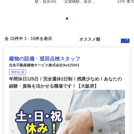
駅」徒歩3分、「淀屋橋駅」徒歩...
13号 東
15
1
-
15
全
件中
件を表示
建物の設備・巡回点検スタッフ
住友不動産建物サービス株式会社/ket25001
契約社員
年間休日125日！完全週休2日制！残業少なめ！あなたの
経験・資格を活かせる職場です！【大阪府】