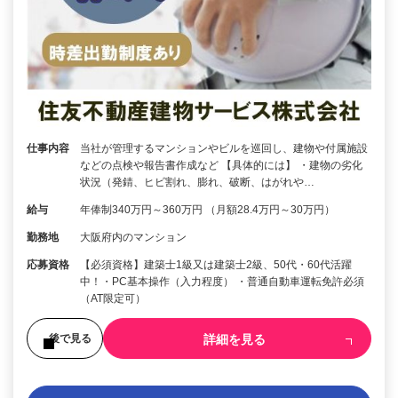
仕事内容
当社が管理するマンションやビルを巡回し、建物や付属施設
などの点検や報告書作成など 【具体的には】 ・建物の劣化
状況（発錆、ヒビ割れ、膨れ、破断、はがれや…
給与
年俸制340万円～360万円 （月額28.4万円～30万円）
勤務地
大阪府内のマンション
応募資格
【必須資格】建築士1級又は建築士2級、50代・60代活躍
中！・PC基本操作（入力程度） ・普通自動車運転免許必須
（AT限定可）
詳細を見る
後で見る