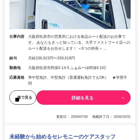
仕事内容
大阪府松原市の営業所における食品ルート配送のお仕事で
す。 あなたもきっと知っている、大手ファストフード店への
ルート配送をお任せします！ ＜6つの特長＞ …
給与
月給336,923円〜358,618円
勤務地
大阪府松原市阿保5-14-5 ふぁみーゆ阿保II 102
応募資格
準中型免許、中型免許（普通運転免許でもOK） ★学歴不
問
詳細を見る
後で見る
更新日： 2026/07/30 掲載終了日： 2026/10/31
未経験から始めるセレモニーのケアスタッフ