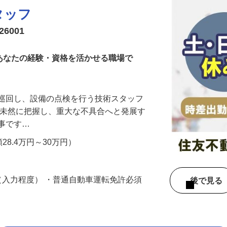
タッフ
6001
！あなたの経験・資格を活かせる職場で
を巡回し、設備の点検を行う技術スタッフ
を未然に把握し、重大な不具合へと発展す
仕事です…
額28.4万円～30万円）
作（入力程度） ・普通自動車運転免許必須
後で見