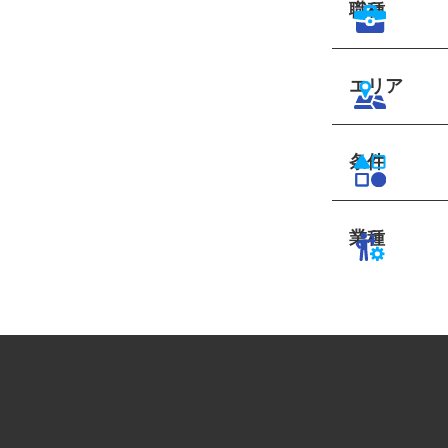
職種
エリア
条件
業種