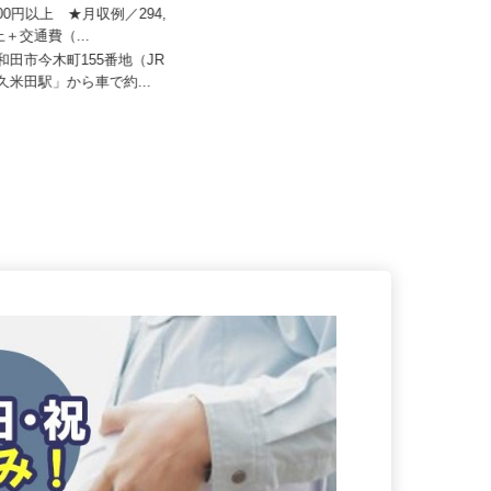
ユニキャリー
株式会社 エフエスユニマネジメント
＜関西事務所＞
,000円以上 ★月収例／294,
以上＋交通費（...
月給206,000円～217,000円
岸和田市今木町155番地（JR
大阪府吹田市広芝町（大阪メトロ御
「久米田駅」から車で約...
堂筋線「江坂駅」より徒歩3分）