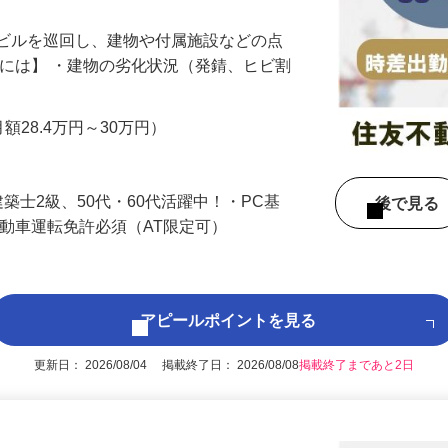
やビルを巡回し、建物や付属施設などの点
的には】 ・建物の劣化状況（発錆、ヒビ割
…
月額28.4万円～30万円）
築士2級、50代・60代活躍中！・PC基
後で見
自動車運転免許必須（AT限定可）
アピールポイントを見る
更新日： 2026/08/04 掲載終了日： 2026/08/08
掲載終了まであと2日