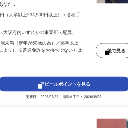
先を訪問し、防犯カメラやセンサーといった
置します。といっても、設置工事自体は基
、あなた…
700円（大卒以上234,500円以上）＋各種手
 （大阪府内いずれかの事業所へ配属）
60歳未満（定年が60歳の為）／高卒以上
により） ※普通免許をお持ちでない方は
後で見
アピールポイントを見る
更新日： 2026/07/22 掲載終了日： 2026/08/31