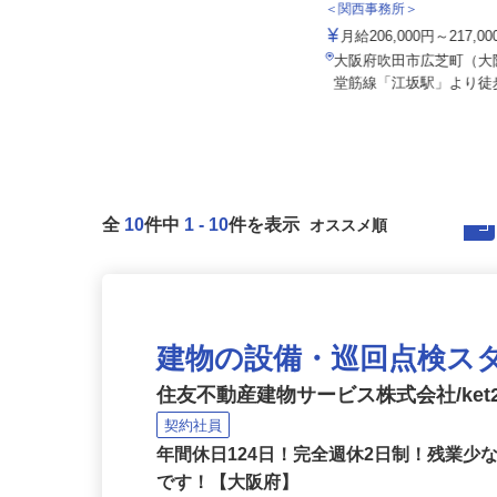
株式会社ユニキャリー
株式会社 エフエスユニ
＜関西事務所＞
日給14,000円以上 ★月収例／294,
000円以上＋交通費（...
月給206,000円～217,0
大阪府岸和田市今木町155番地（JR
大阪府吹田市広芝町（
阪和線「久米田駅」から車で約...
堂筋線「江坂駅」より徒
全
10
件中
1
-
10
件を表示
建物の設備・巡回点検ス
住友不動産建物サービス株式会社/ket2
契約社員
年間休日124日！完全週休2日制！残業