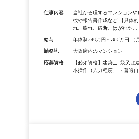
です！【大阪府】
仕事内容
当社が管理するマンション
検や報告書作成など 【具体
れ、膨れ、破断、はがれや
給与
年俸制340万円～360万円 （
勤務地
大阪府内のマンション
応募資格
【必須資格】建築士1級又は建
本操作（入力程度） ・普通