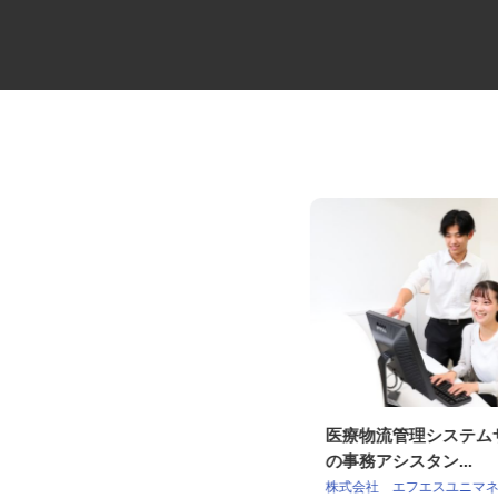
住宅建材の地場配送2tドライバ
医療物流管理システ
ー
の事務アシスタン...