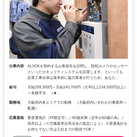
仕事内容
ALSOKを契約するお客様先を訪問し、防犯カメラやセンサー
といったセキュリティシステムを設置します。といっても、
設置工事自体は基本的に協力業者が行うため、あなた…
給与
月給209,300円～月給243,700円（大卒以上234,500円以上）
＋各種手当 《★…
勤務地
大阪府内各エリアでの勤務 （大阪府内いずれかの事業所へ
配属）
応募資格
要普通免許（AT限定可）／60歳未満（定年が60歳の為）／
高卒以上（※労働基準法等法令の規定により） ※普通免許を
お持ちでない方は入社までの取得でOK！