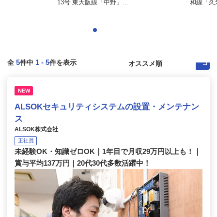
13号 東大阪線「中野」...
和線「久
5
1
-
5
全
件中
件を表示
NEW
ALSOKセキュリティシステムの設置・メンテナン
ス
ALSOK株式会社
正社員
未経験OK・知識ゼロOK｜1年目で月収29万円以上も！｜
賞与平均137万円｜20代30代多数活躍中！