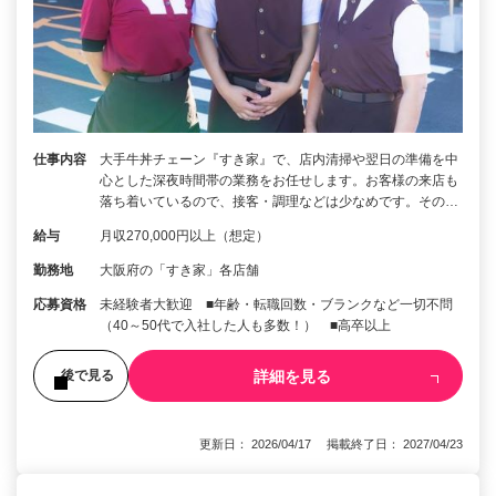
仕事内容
大手牛丼チェーン『すき家』で、店内清掃や翌日の準備を中
心とした深夜時間帯の業務をお任せします。お客様の来店も
落ち着いているので、接客・調理などは少なめです。その…
給与
月収270,000円以上（想定）
勤務地
大阪府の「すき家」各店舗
応募資格
未経験者大歓迎 ■年齢・転職回数・ブランクなど一切不問
（40～50代で入社した人も多数！） ■高卒以上
詳細を見る
後で見る
更新日： 2026/04/17 掲載終了日： 2027/04/23