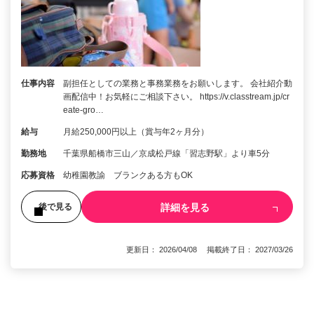
仕事内容
副担任としての業務と事務業務をお願いします。 会社紹介動
画配信中！お気軽にご相談下さい。 https://v.classtream.jp/cr
eate-gro…
給与
月給250,000円以上（賞与年2ヶ月分）
勤務地
千葉県船橋市三山／京成松戸線「習志野駅」より車5分
応募資格
幼稚園教諭 ブランクある方もOK
詳細を見る
後で見る
更新日： 2026/04/08 掲載終了日： 2027/03/26
1