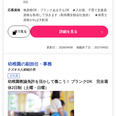
0分
応募資格
無資格OK・ブランクある方もOK ★入社後、子育て支援員
資格を取得して頂きます（取得費全額会社負担） ★保育士
資格がれば大歓迎
詳細を見る
後で見る
更新日： 2026/04/08 掲載終了日： 2027/04/02
幼稚園の副担任・事務
クズオカ人材紹介所
正社員
幼稚園教諭免許を活かして働こう！ ブランクOK 完全週
休2日制（土曜・日曜）