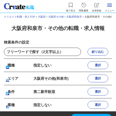
後で見る
閲覧履歴
会員登録
メニュー
クリエイト転職・求人TOP
＞
大阪府
＞
大阪府その他
＞
大阪府和泉市
＞
大阪府和泉市・その他の転
大阪府和泉市・その他の転職・求人情報
検索条件の設定
絞り込む
職種
指定しない
選択
エリア
大阪府その他(和泉市)
選択
条件
第二新卒歓迎
選択
業種
指定しない
選択