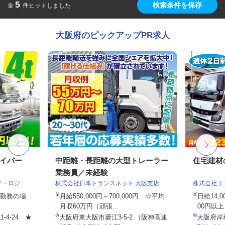
5
検索条件を保存
全
件ヒットしました
大阪府のピックアップPR求人
ライバー
中距離・長距離の大型トレーラー
住宅建材
乗務員／未経験
ド・ロジ
株式会社日本トランスネット 大阪支店
株式会社ユ
3日勤務の場
月給550,000円～700,000円 ☆平均
日給14,
月収60万円（頑張...
00円以上
4-24 ★
大阪府東大阪市菱江3-5-2 （阪神高速
大阪府岸