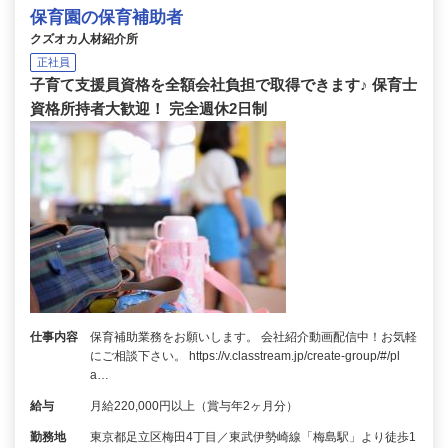
保育園の保育補助者
クズオカ人材紹介所
正社員
子育て支援員資格を全額会社負担で取得できます♪ 保育士
資格所持者大歓迎！ 完全週休2日制
仕事内容
保育補助業務をお願いします。 会社紹介動画配信中！お気軽
にご相談下さい。 https://v.classtream.jp/create-group/#/pl
a…
給与
月給220,000円以上（賞与年2ヶ月分）
勤務地
東京都足立区梅田4丁目／東武伊勢崎線「梅島駅」より徒歩1