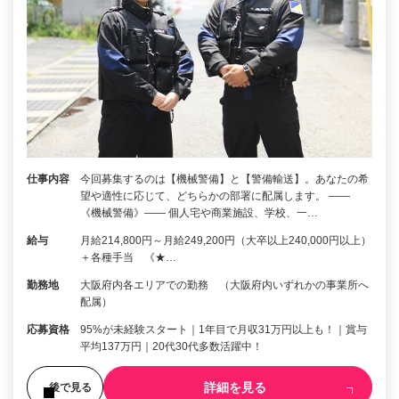
仕事内容
今回募集するのは【機械警備】と【警備輸送】。あなたの希
望や適性に応じて、どちらかの部署に配属します。 ――
《機械警備》―― 個人宅や商業施設、学校、一…
給与
月給214,800円～月給249,200円（大卒以上240,000円以上）
＋各種手当 《★…
勤務地
大阪府内各エリアでの勤務 （大阪府内いずれかの事業所へ
配属）
応募資格
95%が未経験スタート｜1年目で月収31万円以上も！｜賞与
平均137万円｜20代30代多数活躍中！
詳細を見る
後で見る