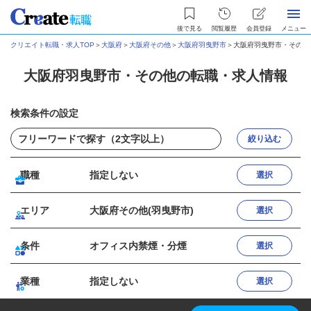
後で見る
閲覧履歴
会員登録
メニュー
クリエイト転職・求人TOP
＞
大阪府
＞
大阪府その他
＞
大阪府羽曳野市
＞
大阪府羽曳野市・その他
大阪府羽曳野市・その他の転職・求人情報
検索条件の設定
絞り込む
職種
指定しない
選択
エリア
大阪府その他(羽曳野市)
選択
条件
オフィス内禁煙・分煙
選択
業種
指定しない
選択