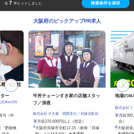
7
検索条件を保存
全
件ヒットしました
大阪府のピックアップPR求人
ーター
牛丼チェーンすき家の店舗スタッ
地場の4
ksc250
フ／深夜
株式会社フ
株式会社 すき家 関西支社／貝塚北町店
ル賞与（年
月給300
月収270,000円以上（想定）
合）
線「肥後橋
大阪府貝塚市北町17-15（南海「貝塚
大阪府泉北
歩...
駅」より徒歩9分）★車通勤...
車通勤OK 