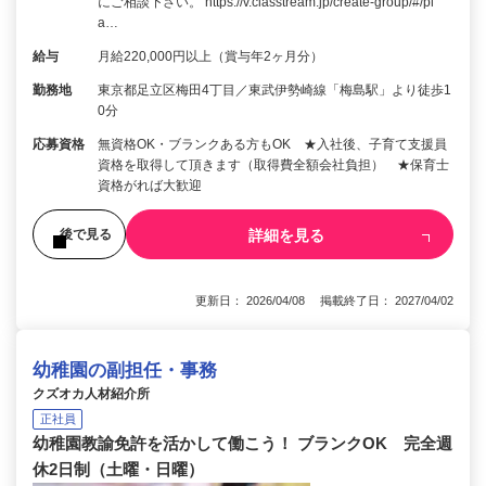
にご相談下さい。 https://v.classtream.jp/create-group/#/pl
a…
給与
月給220,000円以上（賞与年2ヶ月分）
勤務地
東京都足立区梅田4丁目／東武伊勢崎線「梅島駅」より徒歩1
0分
応募資格
無資格OK・ブランクある方もOK ★入社後、子育て支援員
資格を取得して頂きます（取得費全額会社負担） ★保育士
資格がれば大歓迎
詳細を見る
後で見る
更新日： 2026/04/08 掲載終了日： 2027/04/02
幼稚園の副担任・事務
クズオカ人材紹介所
正社員
幼稚園教諭免許を活かして働こう！ ブランクOK 完全週
休2日制（土曜・日曜）