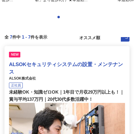
7
1
-
7
全
件中
件を表示
NEW
ALSOKセキュリティシステムの設置・メンテナン
ス
ALSOK株式会社
正社員
未経験OK・知識ゼロOK｜1年目で月収29万円以上も！｜
賞与平均137万円｜20代30代多数活躍中！