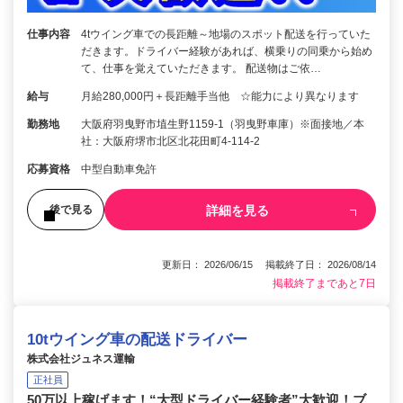
仕事内容
4tウイング車での長距離～地場のスポット配送を行っていた
だきます。ドライバー経験があれば、横乗りの同乗から始め
て、仕事を覚えていただきます。 配送物はご依…
給与
月給280,000円＋長距離手当他 ☆能力により異なります
勤務地
大阪府羽曳野市埴生野1159-1（羽曳野車庫）※面接地／本
社：大阪府堺市北区北花田町4-114-2
応募資格
中型自動車免許
詳細を見る
後で見る
更新日： 2026/06/15 掲載終了日： 2026/08/14
掲載終了まであと7日
10tウイング車の配送ドライバー
株式会社ジュネス運輸
正社員
50万以上稼げます！“大型ドライバー経験者”大歓迎！ブ