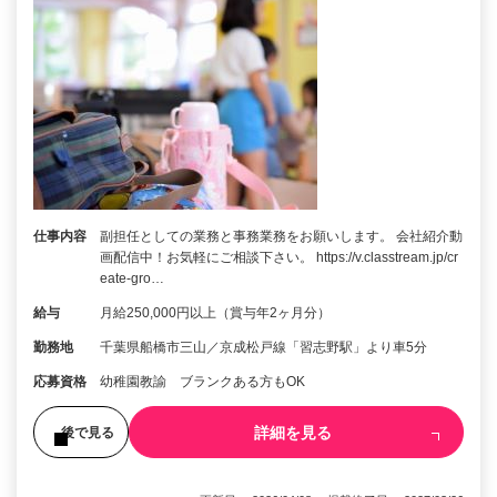
仕事内容
副担任としての業務と事務業務をお願いします。 会社紹介動
画配信中！お気軽にご相談下さい。 https://v.classtream.jp/cr
eate-gro…
給与
月給250,000円以上（賞与年2ヶ月分）
勤務地
千葉県船橋市三山／京成松戸線「習志野駅」より車5分
応募資格
幼稚園教諭 ブランクある方もOK
詳細を見る
後で見る