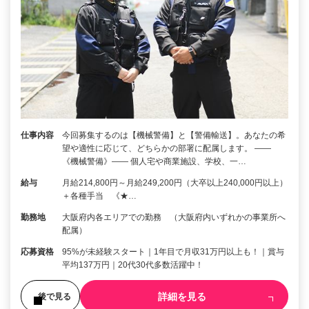
仕事内容
今回募集するのは【機械警備】と【警備輸送】。あなたの希
望や適性に応じて、どちらかの部署に配属します。 ――
《機械警備》―― 個人宅や商業施設、学校、一…
給与
月給214,800円～月給249,200円（大卒以上240,000円以上）
＋各種手当 《★…
勤務地
大阪府内各エリアでの勤務 （大阪府内いずれかの事業所へ
配属）
応募資格
95%が未経験スタート｜1年目で月収31万円以上も！｜賞与
平均137万円｜20代30代多数活躍中！
詳細を見る
後で見る