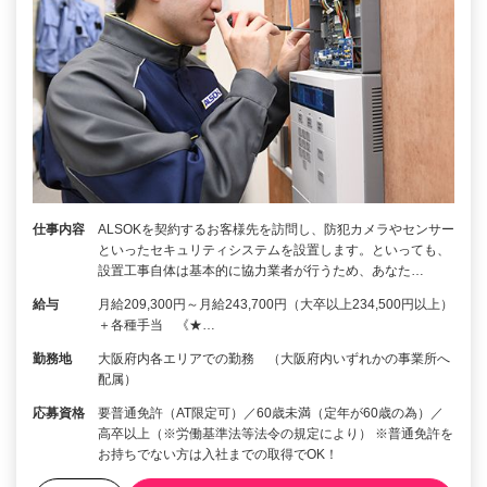
仕事内容
ALSOKを契約するお客様先を訪問し、防犯カメラやセンサー
といったセキュリティシステムを設置します。といっても、
設置工事自体は基本的に協力業者が行うため、あなた…
給与
月給209,300円～月給243,700円（大卒以上234,500円以上）
＋各種手当 《★…
勤務地
大阪府内各エリアでの勤務 （大阪府内いずれかの事業所へ
配属）
応募資格
要普通免許（AT限定可）／60歳未満（定年が60歳の為）／
高卒以上（※労働基準法等法令の規定により） ※普通免許を
お持ちでない方は入社までの取得でOK！