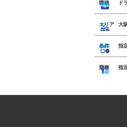
職種
ド
エリア
大
条件
指
業種
指