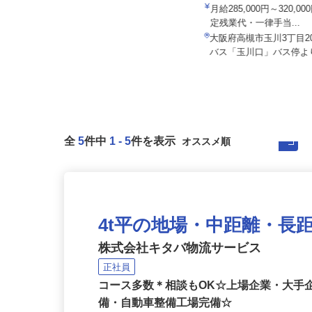
株式会社CLライン関西
株式会社SHOEI WEST LIN
月給383,600円以上（一律手当含
月給285,000円～320,
む）
定残業代・一律手当...
大阪府守口市佐太東町1-1（大阪モ
大阪府高槻市玉川3丁目2
ノレール「大日」駅より徒歩10...
バス「玉川口」バス停より
全
5
件中
1
-
5
件を表示
4t平の地場・中距離・長
株式会社キタバ物流サービス
正社員
コース多数＊相談もOK☆上場企業・大手