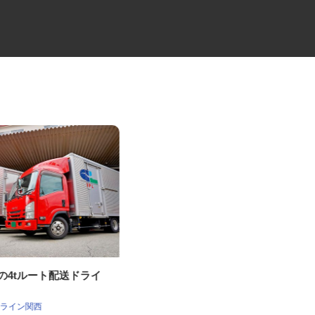
社の4tルート配送ドライ
建材資材の2t・4t配送ドライバ
ー