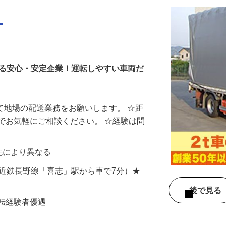
ー
いる安心・安定企業！運転しやすい車両だ
にて地場の配送業務をお願いします。 ☆距
でお気軽にご相談ください。 ☆経験は問
送先により異なる
3（近鉄長野線「喜志」駅から車で7分）★
後で見