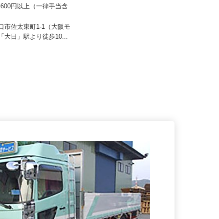
CLライン関西
株式会社SHOEI WEST LINE
83,600円以上（一律手当含
月給285,000円～320,000円以上（固
定残業代・一律手当...
守口市佐太東町1-1（大阪モ
大阪府高槻市玉川3丁目20-1（市営
ル「大日」駅より徒歩10...
バス「玉川口」バス停より徒歩...