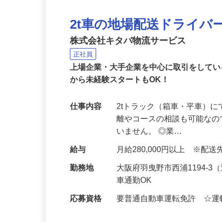
2t車の地場配送ドライバ
株式会社キタバ物流サービス
正社員
上場企業・大手企業を中心に取引をして
から未経験スタートもOK！
仕事内容
2tトラック（箱車・平車）
離やコースの相談も可能なの
いません。 ◎業…
給与
月給280,000円以上 ※配
勤務地
大阪府羽曳野市西浦1194-
車通勤OK