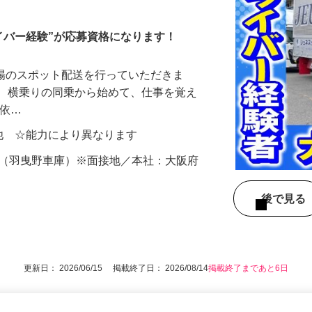
イバー
イバー経験”が応募資格になります！
地場のスポット配送を行っていただきま
ば、横乗りの同乗から始めて、仕事を覚え
ご依…
手当他 ☆能力により異なります
-1（羽曳野車庫）※面接地／本社：大阪府
後で見
更新日： 2026/06/15 掲載終了日： 2026/08/14
掲載終了まであと6日