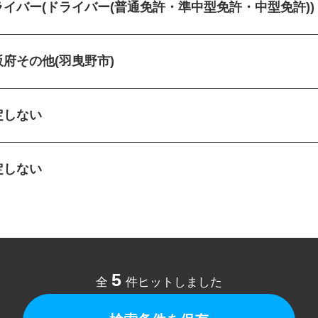
ライバー(ドライバー(普通免許・準中型免許・中型免許)
阪府その他(羽曳野市)
定しない
定しない
5
全
件ヒットしました