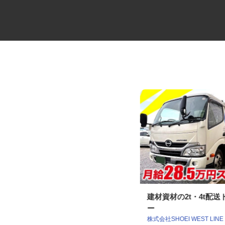
物流会社の4tルート配送ドライ
建材資材の2t・4t配
バー
ー