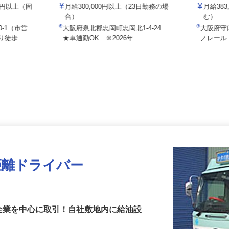
E
株式会社フラット・フィールド・ロジ
株式会社
000円以上（固
月給300,000円以上（23日勤務の場
月給3
合）
む）
0-1（市営
大阪府泉北郡忠岡町忠岡北1-4-24
大阪府
徒歩...
★車通勤OK ※2026年...
ノレー
距離ドライバー
企業を中心に取引！自社敷地内に給油設