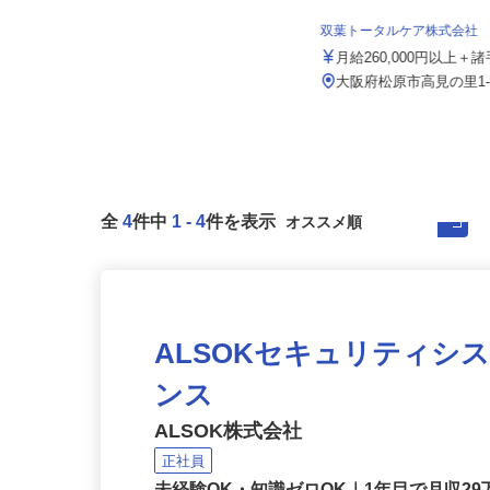
株式会社ユニキャリー
日給14,000円以上 ★月収例／294,
双葉トータルケア株式会社
000円以上＋交通費（...
月給260,000円以上＋
大阪府岸和田市今木町155番地（JR
阪和線「久米田駅」から車で約...
大阪府松原市高見の里1-
全
4
件中
1
-
4
件を表示
ALSOKセキュリティシ
ンス
ALSOK株式会社