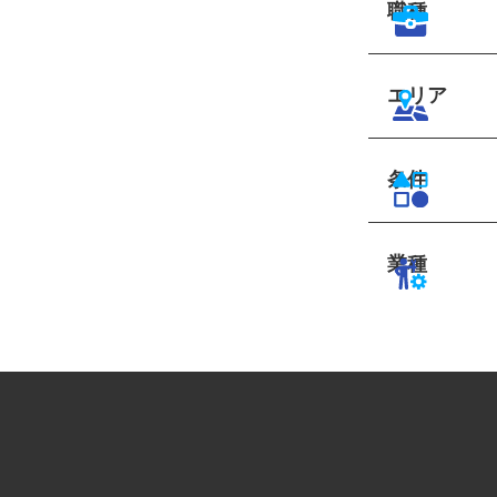
職種
エリア
条件
業種