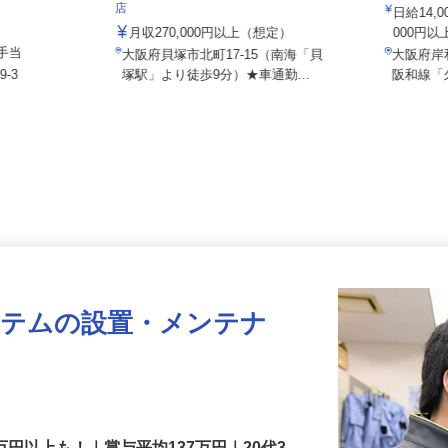
株式会社
株式会社 すき家 関西支社／貝塚北町
店
日給14
月収270,000円以上（想定）
000円
諸手当
大阪府貝塚市北町17-15（南海「貝
大阪府
9-3
塚駅」より徒歩9分）★車通勤...
阪和線
ステムの設置・メンテナ