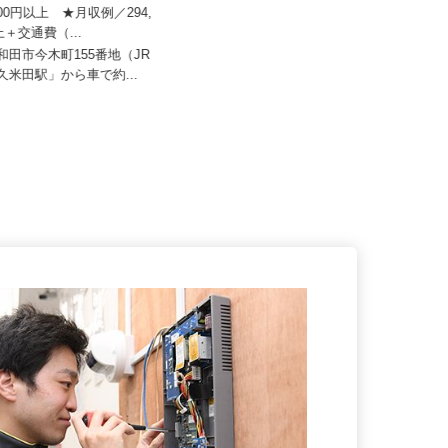
ユニキャリー
,000円以上 ★月収例／294,
双葉トータルケア株式会社
以上＋交通費（...
月給260,000円以上＋諸手当
岸和田市今木町155番地（JR
「久米田駅」から車で約...
大阪府松原市高見の里1-9-3