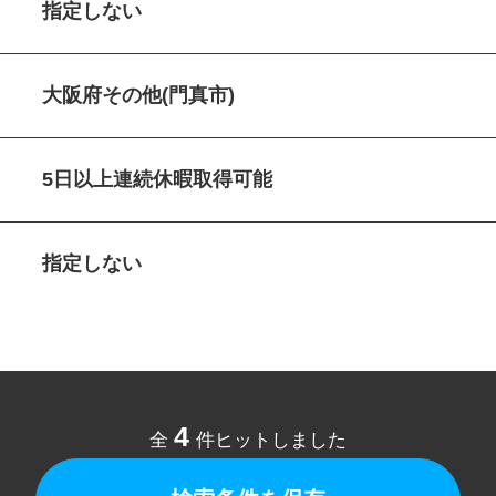
指定しない
大阪府その他(門真市)
5日以上連続休暇取得可能
指定しない
4
全
件ヒットしました