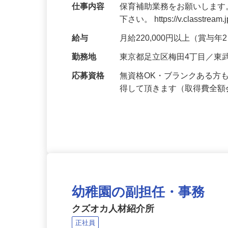
週休2日制
仕事内容
保育補助業務をお願いします
下さい。 https://v.classtream.
給与
月給220,000円以上（賞与
勤務地
東京都足立区梅田4丁目／東
応募資格
無資格OK・ブランクある方
得して頂きます（取得費全
幼稚園の副担任・事務