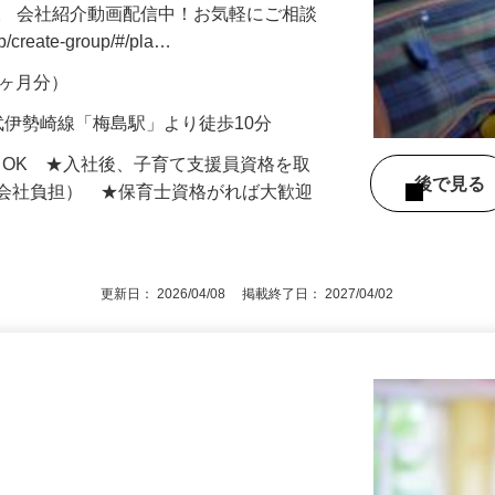
。 会社紹介動画配信中！お気軽にご相談
jp/create-group/#/pla…
年2ヶ月分）
武伊勢崎線「梅島駅」より徒歩10分
もOK ★入社後、子育て支援員資格を取
後で見
額会社負担） ★保育士資格がれば大歓迎
更新日： 2026/04/08 掲載終了日： 2027/04/02