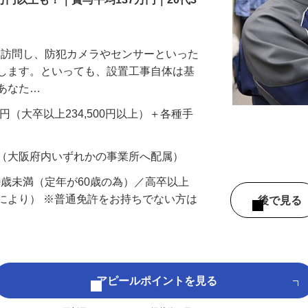
万円以上も！｜賞与平均137万円｜20代3
先を訪問し、防犯カメラやセンサーといった
置します。といっても、設置工事自体は基
、あなた…
700円（大卒以上234,500円以上）＋各種手
 （大阪府内いずれかの事業所へ配属）
60歳未満（定年が60歳の為）／高卒以上
により） ※普通免許をお持ちでない方は
後で見
アピールポイントを見る