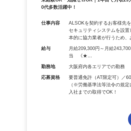
正社員
未経験OK・知識ゼロOK｜1年目で月収29
0代多数活躍中！
仕事内容
ALSOKを契約するお客様
セキュリティシステムを設
本的に協力業者が行うため
給与
月給209,300円～月給243,
当 《★…
勤務地
大阪府内各エリアでの勤務
応募資格
要普通免許（AT限定可）／
（※労働基準法等法令の規定
入社までの取得でOK！