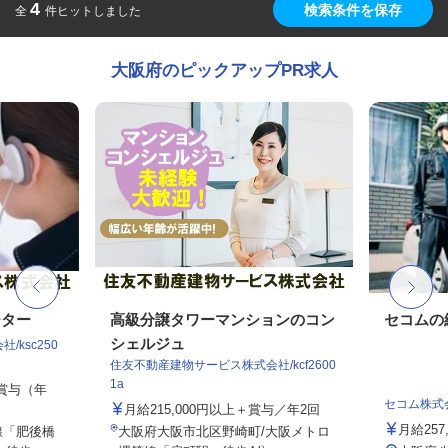
4
検索条件を保存
全
件ヒットしました
大阪府のピックアップPR求人
ーター
高級分譲タワーマンションのコン
セコムの
シェルジュ
ksc250
住友不動産建物サービス株式会社/kcf2600
1a
ル賞与（年
セコム株式
月給215,000円以上＋賞与／年2回
月給257
線「肥後橋
大阪府大阪市北区野崎町/大阪メトロ