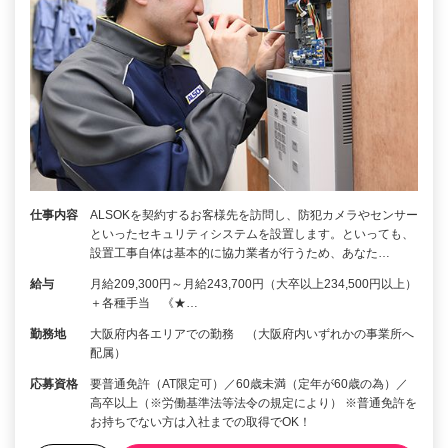
仕事内容
ALSOKを契約するお客様先を訪問し、防犯カメラやセンサー
といったセキュリティシステムを設置します。といっても、
設置工事自体は基本的に協力業者が行うため、あなた…
給与
月給209,300円～月給243,700円（大卒以上234,500円以上）
＋各種手当 《★…
勤務地
大阪府内各エリアでの勤務 （大阪府内いずれかの事業所へ
配属）
応募資格
要普通免許（AT限定可）／60歳未満（定年が60歳の為）／
高卒以上（※労働基準法等法令の規定により） ※普通免許を
お持ちでない方は入社までの取得でOK！