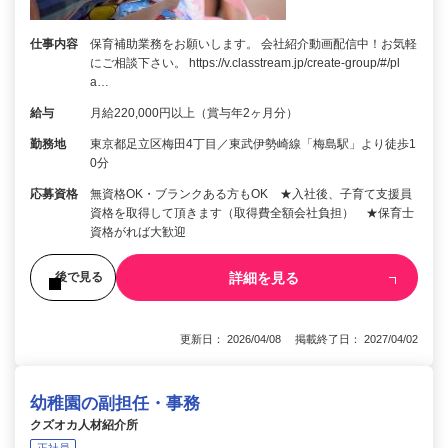
仕事内容
保育補助業務をお願いします。 会社紹介動画配信中！お気軽
にご相談下さい。 https://v.classtream.jp/create-group/#/pl
a…
給与
月給220,000円以上（賞与年2ヶ月分）
勤務地
東京都足立区梅田4丁目／東武伊勢崎線「梅島駅」より徒歩1
0分
応募資格
無資格OK・ブランクある方もOK ★入社後、子育て支援員
資格を取得して頂きます（取得費全額会社負担） ★保育士
資格がれば大歓迎
詳細を見る
後で見る
更新日： 2026/04/08 掲載終了日： 2027/04/02
幼稚園の副担任・事務
クズオカ人材紹介所
正社員