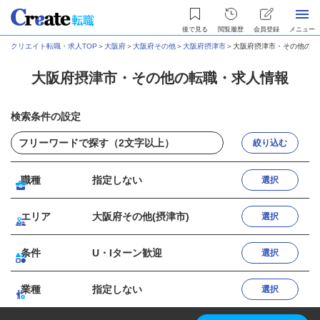
後で見る
閲覧履歴
会員登録
メニュー
クリエイト転職・求人TOP
＞
大阪府
＞
大阪府その他
＞
大阪府摂津市
＞
大阪府摂津市・その他の転
大阪府摂津市・その他の転職・求人情報
検索条件の設定
絞り込む
職種
指定しない
選択
エリア
大阪府その他(摂津市)
選択
条件
U・Iターン歓迎
選択
業種
指定しない
選択