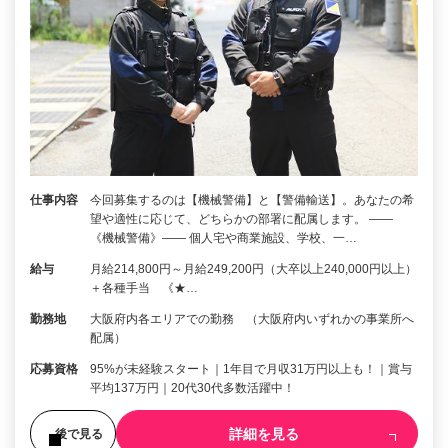
仕事内容
今回募集するのは【機械警備】と【警備輸送】。あなたの希
望や適性に応じて、どちらかの部署に配属します。 ――
《機械警備》―― 個人宅や商業施設、学校、一…
給与
月給214,800円～月給249,200円（大卒以上240,000円以上）
＋各種手当 《★…
勤務地
大阪府内各エリアでの勤務 （大阪府内いずれかの事業所へ
配属）
応募資格
95%が未経験スタート｜1年目で月収31万円以上も！｜賞与
平均137万円｜20代30代多数活躍中！
詳細を見る
後で見る