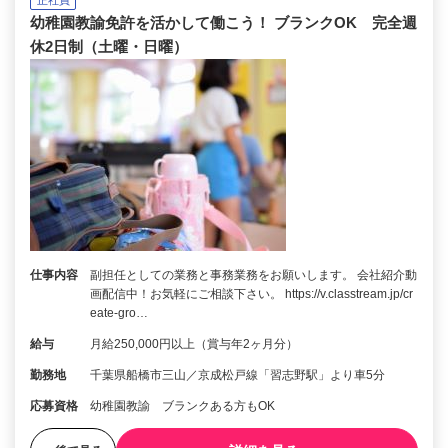
幼稚園教諭免許を活かして働こう！ ブランクOK 完全週
休2日制（土曜・日曜）
仕事内容
副担任としての業務と事務業務をお願いします。 会社紹介動
画配信中！お気軽にご相談下さい。 https://v.classtream.jp/cr
eate-gro…
給与
月給250,000円以上（賞与年2ヶ月分）
勤務地
千葉県船橋市三山／京成松戸線「習志野駅」より車5分
応募資格
幼稚園教諭 ブランクある方もOK