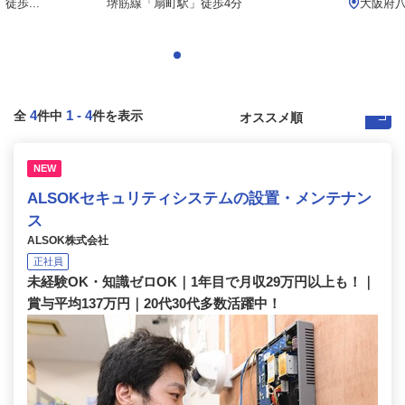
歩...
堺筋線「扇町駅」徒歩4分
大阪府
4
1
-
4
全
件中
件を表示
NEW
ALSOKセキュリティシステムの設置・メンテナン
ス
ALSOK株式会社
正社員
未経験OK・知識ゼロOK｜1年目で月収29万円以上も！｜
賞与平均137万円｜20代30代多数活躍中！