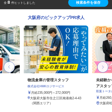
8
検索条件を保存
全
件ヒットしました
大阪府のピックアップPR求人
物流倉庫の管理スタッフ
未経験か
アスタッ
株式会社HMKロジサービス
双葉トータ
月給235,000円～272,000円
月給26
大阪府大阪市住之江区南港南2-4-43
（関西エリア）
大阪府松