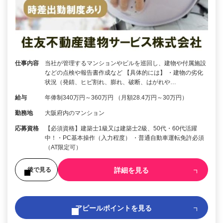
仕事内容
当社が管理するマンションやビルを巡回し、建物や付属施設
などの点検や報告書作成など 【具体的には】 ・建物の劣化
状況（発錆、ヒビ割れ、膨れ、破断、はがれや…
給与
年俸制340万円～360万円 （月額28.4万円～30万円）
勤務地
大阪府内のマンション
応募資格
【必須資格】建築士1級又は建築士2級、50代・60代活躍
中！・PC基本操作（入力程度） ・普通自動車運転免許必須
（AT限定可）
詳細を見る
後で見る
アピールポイントを見る