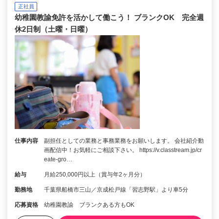
正社員
幼稚園教諭免許を活かして働こう！ ブランクOK 完全週
休2日制（土曜・日曜）
仕事内容
副担任としての業務と事務業務をお願いします。 会社紹介動
画配信中！お気軽にご相談下さい。 https://v.classtream.jp/cr
eate-gro…
給与
月給250,000円以上（賞与年2ヶ月分）
勤務地
千葉県船橋市三山／京成松戸線「習志野駅」より車5分
応募資格
幼稚園教諭 ブランクある方もOK