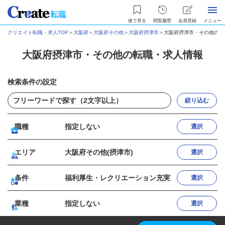
後で見る
閲覧履歴
会員登録
メニュー
クリエイト転職・求人TOP
＞
大阪府
＞
大阪府その他
＞
大阪府摂津市
＞
大阪府摂津市・その他の転
大阪府摂津市・その他の転職・求人情報
検索条件の設定
絞り込む
職種
指定しない
選択
エリア
大阪府その他(摂津市)
選択
条件
福利厚生・レクリエーション充実
選択
業種
指定しない
選択