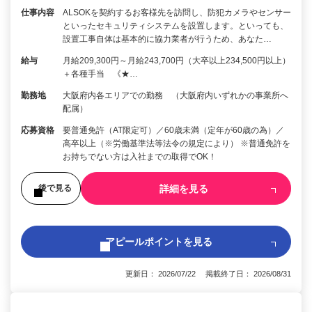
仕事内容
ALSOKを契約するお客様先を訪問し、防犯カメラやセンサー
といったセキュリティシステムを設置します。といっても、
設置工事自体は基本的に協力業者が行うため、あなた…
給与
月給209,300円～月給243,700円（大卒以上234,500円以上）
＋各種手当 《★…
勤務地
大阪府内各エリアでの勤務 （大阪府内いずれかの事業所へ
配属）
応募資格
要普通免許（AT限定可）／60歳未満（定年が60歳の為）／
高卒以上（※労働基準法等法令の規定により） ※普通免許を
お持ちでない方は入社までの取得でOK！
詳細を見る
後で見る
アピールポイントを見る
更新日： 2026/07/22 掲載終了日： 2026/08/31