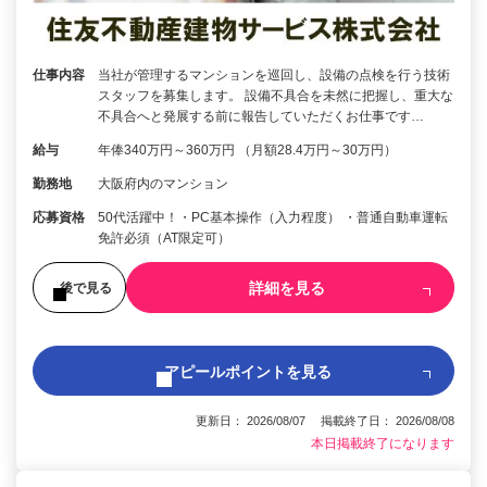
仕事内容
当社が管理するマンションを巡回し、設備の点検を行う技術
スタッフを募集します。 設備不具合を未然に把握し、重大な
不具合へと発展する前に報告していただくお仕事です…
給与
年俸340万円～360万円 （月額28.4万円～30万円）
勤務地
大阪府内のマンション
応募資格
50代活躍中！・PC基本操作（入力程度） ・普通自動車運転
免許必須（AT限定可）
詳細を見る
後で見る
アピールポイントを見る
更新日： 2026/08/07 掲載終了日： 2026/08/08
本日掲載終了になります