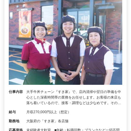
仕事内容
大手牛丼チェーン『すき家』で、店内清掃や翌日の準備を中
心とした深夜時間帯の業務をお任せします。お客様の来店も
落ち着いているので、接客・調理などは少なめです。その…
給与
月収270,000円以上（想定）
勤務地
大阪府の「すき家」各店舗
応募資格
未経験者大歓迎 ■年齢・転職回数・ブランクなど一切不問