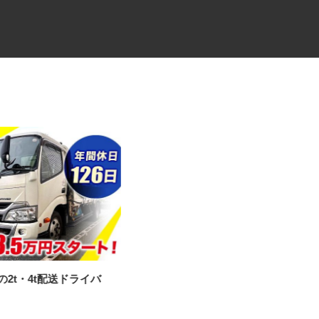
材の2t・4t配送ドライバ
リネン配送の中型ルートドライ
バー