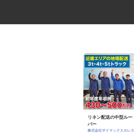
建材資材の2t・4t配送ドライバ
リネン配送の中型ル
ー
バー