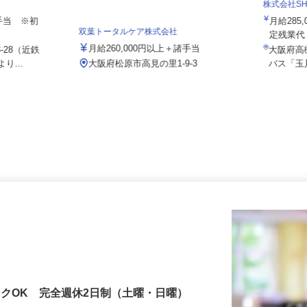
ス関西 東大
株式会社SH
諸手当 ※初
月給28
双葉トータルケア株式会社
.
定残業
月給260,000円以上＋諸手当
3-28（近鉄
大阪府
り...
大阪府松原市高見の里1-9-3
バス「