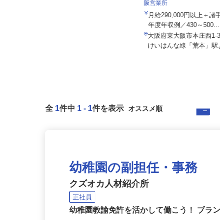
株式会社ザイマックスカレ
株式会社SHOEI WEST LINE
阪営業所
月給285,000円～320,000円以上（固
月給290,000円以上＋
定残業代・一律手当...
年度年収例／430～500..
大阪府高槻市玉川3丁目20-1（市営
大阪府東大阪市本庄西1-
バス「玉川口」バス停より徒歩...
けいはんな線「荒本」駅よ
全
1
件中
1
-
1
件を表示
幼稚園の副担任・事務
クズオカ人材紹介所
正社員