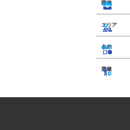
職種
エリア
条件
業種