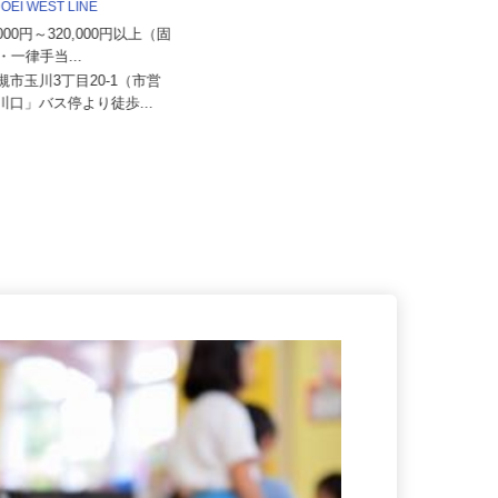
株式会社ザイマックスカレス関西 東大
OEI WEST LINE
阪営業所
5,000円～320,000円以上（固
月給290,000円以上＋諸手当 ※初
代・一律手当...
年度年収例／430～500...
高槻市玉川3丁目20-1（市営
大阪府東大阪市本庄西1-3-28（近鉄
玉川口」バス停より徒歩...
けいはんな線「荒本」駅より...