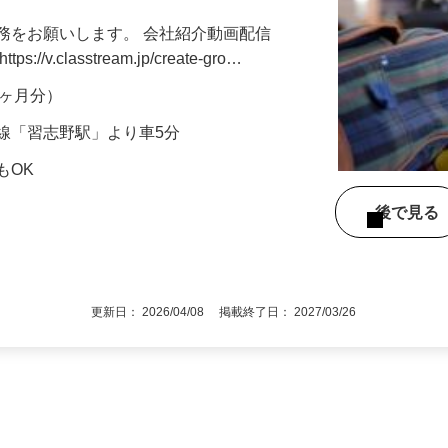
ンクOK 完全週休2日制（土曜・日曜）
務をお願いします。 会社紹介動画配信
v.classtream.jp/create-gro…
年2ヶ月分）
線「習志野駅」より車5分
もOK
後で見
更新日： 2026/04/08 掲載終了日： 2027/03/26