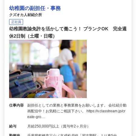
幼稚園の副担任・事務
クズオカ人材紹介所
正社員
幼稚園教諭免許を活かして働こう！ ブランクOK 完全週
休2日制（土曜・日曜）
仕事内容
副担任としての業務と事務業務をお願いします。 会社紹介動
画配信中！お気軽にご相談下さい。 https://v.classtream.jp/cr
eate-gro…
給与
月給250,000円以上（賞与年2ヶ月分）
勤務地
千葉県船橋市三山／京成松戸線「習志野駅」より車5分