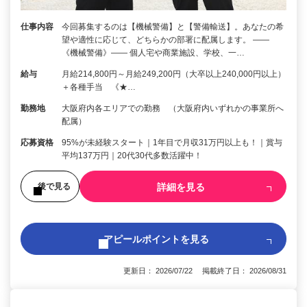
仕事内容
今回募集するのは【機械警備】と【警備輸送】。あなたの希
望や適性に応じて、どちらかの部署に配属します。 ――
《機械警備》―― 個人宅や商業施設、学校、一…
給与
月給214,800円～月給249,200円（大卒以上240,000円以上）
＋各種手当 《★…
勤務地
大阪府内各エリアでの勤務 （大阪府内いずれかの事業所へ
配属）
応募資格
95%が未経験スタート｜1年目で月収31万円以上も！｜賞与
平均137万円｜20代30代多数活躍中！
詳細を見る
後で見る
アピールポイントを見る
更新日： 2026/07/22 掲載終了日： 2026/08/31