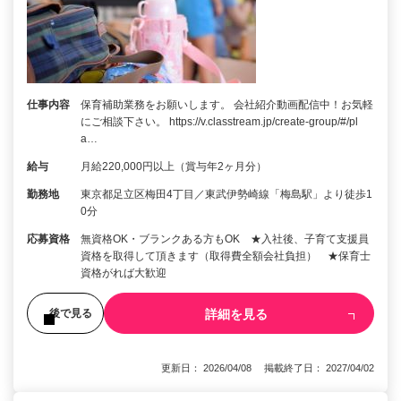
仕事内容
保育補助業務をお願いします。 会社紹介動画配信中！お気軽
にご相談下さい。 https://v.classtream.jp/create-group/#/pl
a…
給与
月給220,000円以上（賞与年2ヶ月分）
勤務地
東京都足立区梅田4丁目／東武伊勢崎線「梅島駅」より徒歩1
0分
応募資格
無資格OK・ブランクある方もOK ★入社後、子育て支援員
資格を取得して頂きます（取得費全額会社負担） ★保育士
資格がれば大歓迎
詳細を見る
後で見る
更新日： 2026/04/08 掲載終了日： 2027/04/02