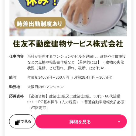
仕事内容
当社が管理するマンションやビルを巡回し、建物や付属施設
などの点検や報告書作成など 【具体的には】 ・建物の劣化
状況（発錆、ヒビ割れ、膨れ、破断、はがれや…
給与
年俸制340万円～360万円 （月額28.4万円～30万円）
勤務地
大阪府内のマンション
応募資格
【必須資格】建築士1級又は建築士2級、50代・60代活躍
中！・PC基本操作（入力程度） ・普通自動車運転免許必須
（AT限定可）
詳細を見る
後で見る