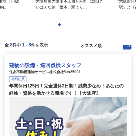
番地（JR阪
大阪府東大阪市本庄西1-3-28（近鉄け
大阪府貝
...
いはんな線「荒本」駅より...
駅」より徒
8
1
-
8
全
件中
件を表示
建物の設備・巡回点検スタッフ
住友不動産建物サービス株式会社/ket25001
契約社員
年間休日125日！完全週休2日制！残業少なめ！あなたの
経験・資格を活かせる職場です！【大阪府】