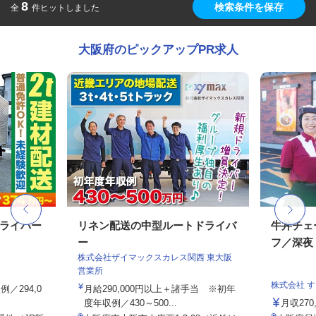
8
検索条件を保存
全
件ヒットしました
大阪府のピックアップPR求人
ドライバー
リネン配送の中型ルートドライバ
牛丼チェ
ー
フ／深夜
株式会社ザイマックスカレス関西 東大阪
営業所
株式会社 
例／294,0
月給290,000円以上＋諸手当 ※初年
度年収例／430～500...
月収27