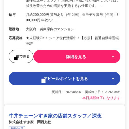
清掃状況をチェック！ 清掃が行き届かない物件については、
状況改善のための清掃を実施するお仕事です。 …
給与
月給200,000円 賞与あり（年２回） ※モデル賞与（年間）3
00,000円 年収2,7…
勤務地
大阪府・兵庫県内のマンション
応募資格
★未経験OK！ シニア世代活躍中！【必須】 普通自動車運転
免許
詳細を見る
後で見る
アピールポイントを見る
更新日： 2026/08/06 掲載終了日： 2026/08/08
本日掲載終了になります
牛丼チェーンすき家の店舗スタッフ／深夜
株式会社 すき家 関西支社
契約社員