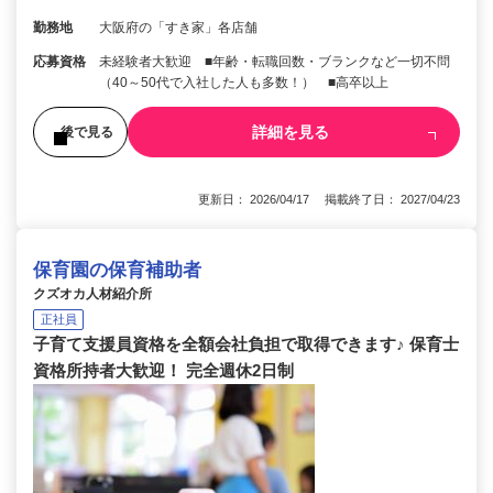
勤務地
大阪府の「すき家」各店舗
応募資格
未経験者大歓迎 ■年齢・転職回数・ブランクなど一切不問
（40～50代で入社した人も多数！） ■高卒以上
詳細を見る
後で見る
更新日： 2026/04/17 掲載終了日： 2027/04/23
保育園の保育補助者
クズオカ人材紹介所
正社員
子育て支援員資格を全額会社負担で取得できます♪ 保育士
資格所持者大歓迎！ 完全週休2日制