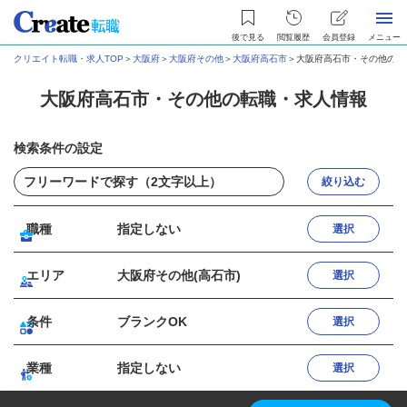
後で見る
閲覧履歴
会員登録
メニュー
クリエイト転職・求人TOP
＞
大阪府
＞
大阪府その他
＞
大阪府高石市
＞
大阪府高石市・その他の転
大阪府高石市・その他の転職・求人情報
検索条件の設定
絞り込む
職種
指定しない
選択
エリア
大阪府その他(高石市)
選択
条件
ブランクOK
選択
業種
指定しない
選択