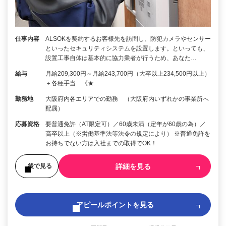
仕事内容
ALSOKを契約するお客様先を訪問し、防犯カメラやセンサー
といったセキュリティシステムを設置します。といっても、
設置工事自体は基本的に協力業者が行うため、あなた…
給与
月給209,300円～月給243,700円（大卒以上234,500円以上）
＋各種手当 《★…
勤務地
大阪府内各エリアでの勤務 （大阪府内いずれかの事業所へ
配属）
応募資格
要普通免許（AT限定可）／60歳未満（定年が60歳の為）／
高卒以上（※労働基準法等法令の規定により） ※普通免許を
お持ちでない方は入社までの取得でOK！
詳細を見る
後で見る
アピールポイントを見る