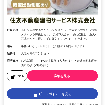
仕事内容
当社が管理するマンションを巡回し、設備の点検を行う技術
スタッフを募集します。 設備不具合を未然に把握し、重大な
不具合へと発展する前に報告していただくお仕事です…
給与
年俸340万円～360万円 （月額28.4万円～30万円）
勤務地
大阪府内のマンション
応募資格
50代活躍中！・PC基本操作（入力程度） ・普通自動車運転
免許必須（AT限定可）
詳細を見る
後で見る
アピールポイントを見る
更新日： 2026/08/07 掲載終了日： 2026/08/08