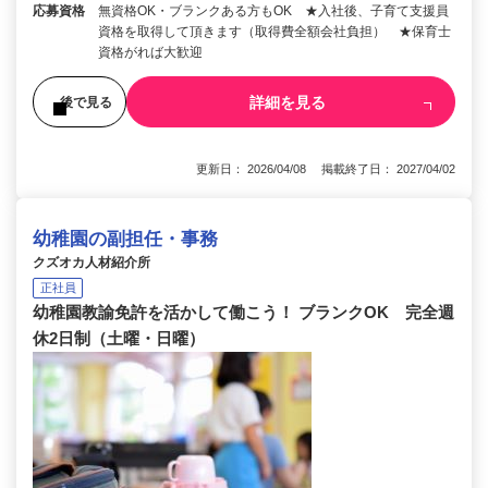
応募資格
無資格OK・ブランクある方もOK ★入社後、子育て支援員
資格を取得して頂きます（取得費全額会社負担） ★保育士
資格がれば大歓迎
詳細を見る
後で見る
更新日： 2026/04/08 掲載終了日： 2027/04/02
幼稚園の副担任・事務
クズオカ人材紹介所
正社員
幼稚園教諭免許を活かして働こう！ ブランクOK 完全週
休2日制（土曜・日曜）