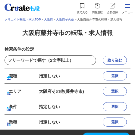
後で見る
閲覧履歴
会員登録
メニュー
クリエイト転職・求人TOP
＞
大阪府
＞
大阪府その他
＞
大阪府藤井寺市の転職・求人情報
大阪府藤井寺市の転職・求人情報
検索条件の設定
絞り込む
職種
指定しない
選択
エリア
大阪府その他(藤井寺市)
選択
条件
指定しない
選択
業種
指定しない
選択