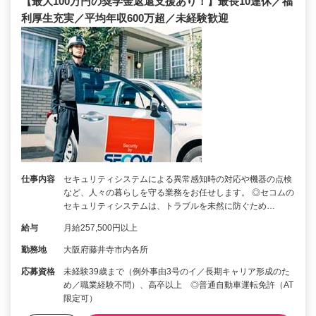
【最大100万円の奨学金返還支援あり！】最長10連休／福
利厚生充実／平均年収600万超／未経験歓迎
仕事内容
セキュリティシステムによる異常感知時の対応や機器の点検
など、人々の暮らしを守る業務をお任せします。 ◎セコムの
セキュリティシステムは、トラブルを未然に防ぐため…
給与
月給257,500円以上
勤務地
大阪府藤井寺市内各所
応募資格
未経験39歳まで（例外事由3号のイ／長期キャリア形成のた
め／職業経験不問）、高卒以上 ◎普通自動車運転免許（AT
限定可）