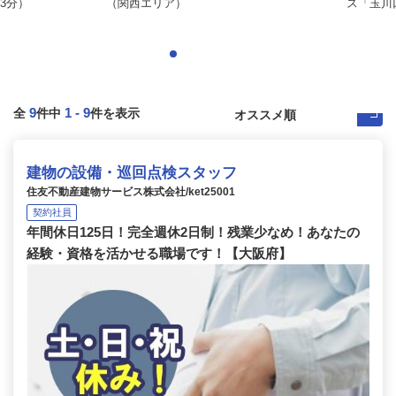
3分）
（関西エリア）
ス「玉川
9
1
-
9
全
件中
件を表示
建物の設備・巡回点検スタッフ
住友不動産建物サービス株式会社/ket25001
契約社員
年間休日125日！完全週休2日制！残業少なめ！あなたの
経験・資格を活かせる職場です！【大阪府】