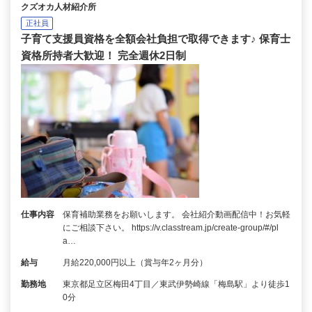
クズオカ人材紹介所
正社員
子育て支援員資格を全額会社負担で取得できます♪ 保育士
資格所持者大歓迎！ 完全週休2日制
仕事内容
保育補助業務をお願いします。 会社紹介動画配信中！お気軽
にご相談下さい。 https://v.classtream.jp/create-group/#/pl
a…
給与
月給220,000円以上（賞与年2ヶ月分）
勤務地
東京都足立区梅田4丁目／東武伊勢崎線「梅島駅」より徒歩1
0分