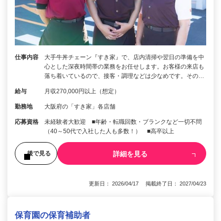
仕事内容
大手牛丼チェーン『すき家』で、店内清掃や翌日の準備を中
心とした深夜時間帯の業務をお任せします。お客様の来店も
落ち着いているので、接客・調理などは少なめです。その…
給与
月収270,000円以上（想定）
勤務地
大阪府の「すき家」各店舗
応募資格
未経験者大歓迎 ■年齢・転職回数・ブランクなど一切不問
（40～50代で入社した人も多数！） ■高卒以上
詳細を見る
後で見る
更新日： 2026/04/17 掲載終了日： 2027/04/23
保育園の保育補助者