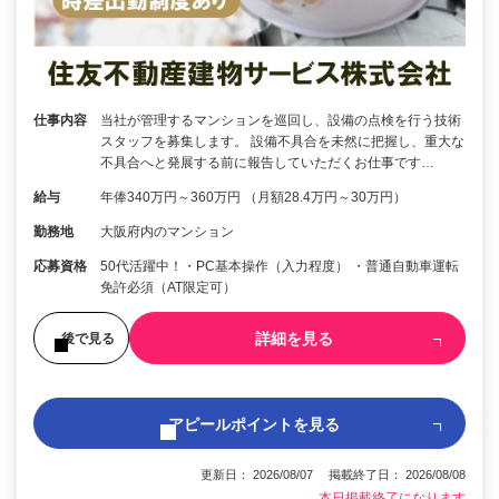
仕事内容
当社が管理するマンションを巡回し、設備の点検を行う技術
スタッフを募集します。 設備不具合を未然に把握し、重大な
不具合へと発展する前に報告していただくお仕事です…
給与
年俸340万円～360万円 （月額28.4万円～30万円）
勤務地
大阪府内のマンション
応募資格
50代活躍中！・PC基本操作（入力程度） ・普通自動車運転
免許必須（AT限定可）
詳細を見る
後で見る
アピールポイントを見る
更新日： 2026/08/07 掲載終了日： 2026/08/08
本日掲載終了になります