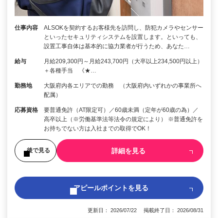
仕事内容
ALSOKを契約するお客様先を訪問し、防犯カメラやセンサー
といったセキュリティシステムを設置します。といっても、
設置工事自体は基本的に協力業者が行うため、あなた…
給与
月給209,300円～月給243,700円（大卒以上234,500円以上）
＋各種手当 《★…
勤務地
大阪府内各エリアでの勤務 （大阪府内いずれかの事業所へ
配属）
応募資格
要普通免許（AT限定可）／60歳未満（定年が60歳の為）／
高卒以上（※労働基準法等法令の規定により） ※普通免許を
お持ちでない方は入社までの取得でOK！
詳細を見る
後で見る
アピールポイントを見る
更新日： 2026/07/22 掲載終了日： 2026/08/31