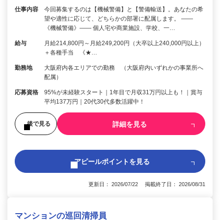
仕事内容
今回募集するのは【機械警備】と【警備輸送】。あなたの希
望や適性に応じて、どちらかの部署に配属します。 ――
《機械警備》―― 個人宅や商業施設、学校、一…
給与
月給214,800円～月給249,200円（大卒以上240,000円以上）
＋各種手当 《★…
勤務地
大阪府内各エリアでの勤務 （大阪府内いずれかの事業所へ
配属）
応募資格
95%が未経験スタート｜1年目で月収31万円以上も！｜賞与
平均137万円｜20代30代多数活躍中！
詳細を見る
後で見る
アピールポイントを見る
更新日： 2026/07/22 掲載終了日： 2026/08/31
マンションの巡回清掃員