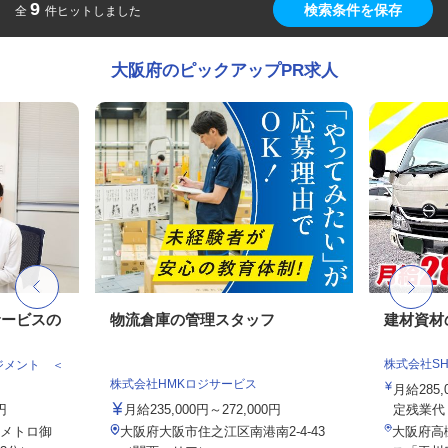
9
検索条件を保存
全
件ヒットしました
大阪府のピックアップPR求人
サービスの
物流倉庫の管理スタッフ
建材資材
株式会社SHOE
ジメント ＜
株式会社HMKロジサービス
月給285,
円
月給235,000円～272,000円
定残業代・
メトロ御
大阪府大阪市住之江区南港南2-4-43
大阪府高