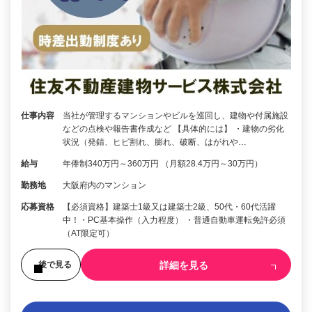
仕事内容
当社が管理するマンションやビルを巡回し、建物や付属施設
などの点検や報告書作成など 【具体的には】 ・建物の劣化
状況（発錆、ヒビ割れ、膨れ、破断、はがれや…
給与
年俸制340万円～360万円 （月額28.4万円～30万円）
勤務地
大阪府内のマンション
応募資格
【必須資格】建築士1級又は建築士2級、50代・60代活躍
中！・PC基本操作（入力程度） ・普通自動車運転免許必須
（AT限定可）
詳細を見る
後で見る