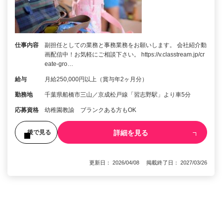
仕事内容
副担任としての業務と事務業務をお願いします。 会社紹介動
画配信中！お気軽にご相談下さい。 https://v.classtream.jp/cr
eate-gro…
給与
月給250,000円以上（賞与年2ヶ月分）
勤務地
千葉県船橋市三山／京成松戸線「習志野駅」より車5分
応募資格
幼稚園教諭 ブランクある方もOK
詳細を見る
後で見る
更新日： 2026/04/08 掲載終了日： 2027/03/26
1