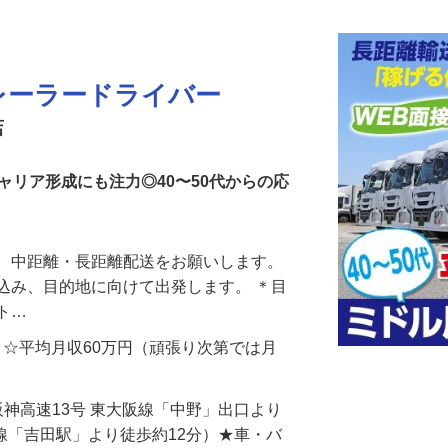
レーラードライバー
店
ャリア形成にも注力◎40〜50代からの応
て、中距離・長距離配送をお願いします。
込み、目的地に向けて出発します。 ＊目
ット…
000円 ☆平均月収60万円（頑張り次第では月