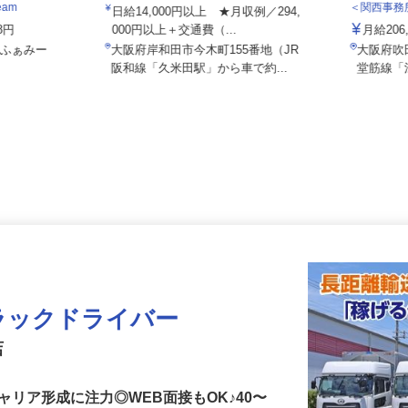
株式会社ユニキャリー
株式会
eam
＜関西事
日給14,000円以上 ★月収例／294,
18円
000円以上＋交通費（...
月給20
5 ふぁみー
大阪府岸和田市今木町155番地（JR
大阪府
阪和線「久米田駅」から車で約...
堂筋線
ラックドライバー
店