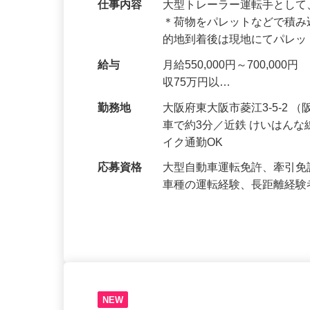
募・採用実績多数！
仕事内容
大型トレーラー運転手とし
＊荷物をパレットなどで積み
的地到着後は現地にてパレ
給与
月給550,000円～700,
収75万円以…
勤務地
大阪府東大阪市菱江3-5-2
車で約3分／近鉄 けいはん
イク通勤OK
応募資格
大型自動車運転免許、牽引免
車種の運転経験、長距離経