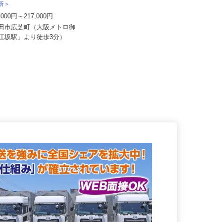
社 エフエスユニマネジメント
務所＞
イズミ物流株式会社 大阪Team
6,000円～217,000円
月給336,923円〜358,618円
吹田市広芝町（大阪メトロ御
大阪府松原市阿保5-14-5 ふぁみー
「江坂駅」より徒歩3分）
ゆ阿保II 102