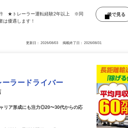
 （阪神高速13号 東大阪線「中野」出口より
な線「吉田駅」より徒歩約12分）★車・バ
許 ★トレーラー運転経験2年以上 ※同
後で見
験者は優遇します！
更新日： 2026/08/03 掲載終了日： 2026/08/31
レーラードライバー
店
ャリア形成にも注力◎20〜30代からの応