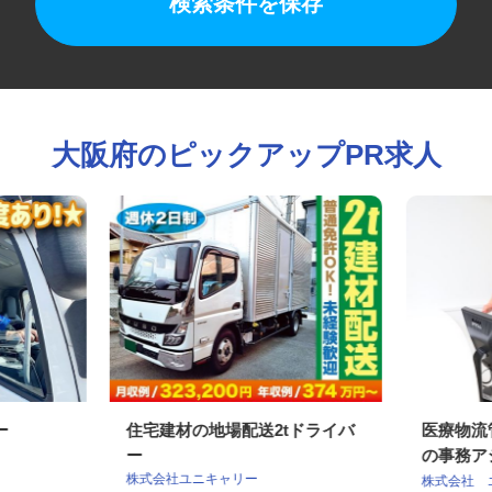
検索条件を保存
大阪府のピックアップPR求人
バー
住宅建材の地場配送2tドライバ
医療物
ー
の事務ア