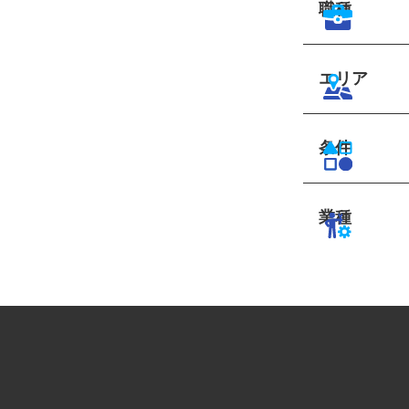
職種
エリア
条件
業種