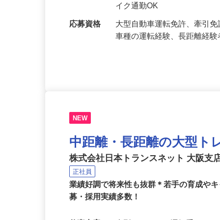
勤務地
大阪府東大阪市菱江3-5-2
車で約3分／近鉄 けいはん
イク通勤OK
応募資格
大型自動車運転免許、牽引免
車種の運転経験、長距離経
NEW
中距離・長距離の大型ト
株式会社日本トランスネット 大阪支
正社員
業績好調で将来性も抜群＊若手の育成やキ