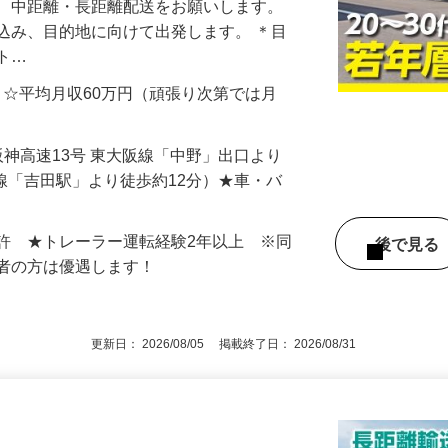
て、中距離・長距離配送をお願いします。
込み、目的地に向けて出発します。 ＊目
ット…
000円 ☆平均月収60万円（頑張り次第では月
 （阪神高速13号 東大阪線「中野」出口より
な線「吉田駅」より徒歩約12分）★車・バ
許 ★トレーラー運転経験2年以上 ※同
後で見
験者の方は優遇します！
更新日： 2026/08/05 掲載終了日： 2026/08/31