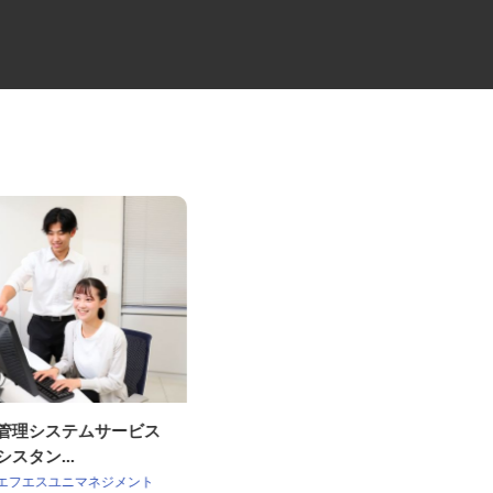
流管理システムサービス
夜間配送の4tドライバー
シスタン...