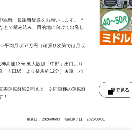
リア形成に注力◎WEB面接もOK♪40〜
中距離・長距離配送をお願いします。 ＊
トなどで積み込み、目的地に向けて出発し
地…
000円 ☆平均月収57万円（頑張り次第では月収
 （阪神高速13号 東大阪線「中野」出口より
な線「吉田駅」より徒歩約12分）★車・バ
車両運転経験2年以上 ※同車種の運転経
後で見
ます！
更新日： 2026/08/03 掲載終了日： 2026/08/31