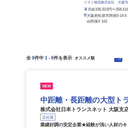
株式会社 エフエスユニマネジメント
＜関西事務所＞
イズミ物流株式会社 大阪T
月給206,000円～217,000円
月給336,923円〜358,6
大阪府吹田市広芝町（大阪メトロ御
大阪府松原市阿保5-14-
堂筋線「江坂駅」より徒歩3分）
ゆ阿保II 102
全
8
件中
1
-
8
件を表示
NEW
中距離・長距離の大型ト
株式会社日本トランスネット 大阪支
正社員