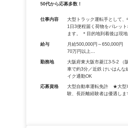
業績好調の安定企業★経験が浅い人材のキャ
50代から応募多数！
仕事内容
大型トラック運転手として、
1日3便程届く荷物をパレッ
ます。 ＊目的地到着後は現
給与
月給500,000円～650,
70万円以上…
勤務地
大阪府東大阪市菱江3-5-2
車で約3分／近鉄 けいはん
イク通勤OK
応募資格
大型自動車運転免許 ★大型
験、長距離経験者は優遇し