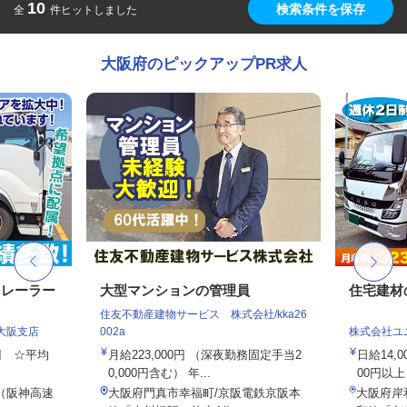
10
検索条件を保存
全
件ヒットしました
大阪府のピックアップPR求人
トレーラー
大型マンションの管理員
住宅建材
住友不動産建物サービス 株式会社/kka26
大阪支店
002a
株式会社ユ
0円 ☆平均
月給223,000円 （深夜勤務固定手当2
日給14,
0,000円含む） 年...
00円以上
 （阪神高速
大阪府門真市幸福町/京阪電鉄京阪本
大阪府岸