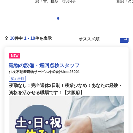
線「古川橋駅」徒歩4分
和線「久
10
1
-
10
全
件中
件を表示
NEW
建物の設備・巡回点検スタッフ
住友不動産建物サービス株式会社/kes26001
契約社員
夜勤なし！完全週休2日制！残業少なめ！あなたの経験・
資格を活かせる職場です！【大阪府】