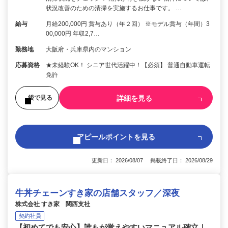
状況改善のための清掃を実施するお仕事です。 …
給与
月給200,000円 賞与あり（年２回） ※モデル賞与（年間）3
00,000円 年収2,7…
勤務地
大阪府・兵庫県内のマンション
応募資格
★未経験OK！ シニア世代活躍中！【必須】 普通自動車運転
免許
詳細を見る
後で見る
アピールポイントを見る
更新日： 2026/08/07 掲載終了日： 2026/08/29
牛丼チェーンすき家の店舗スタッフ／深夜
株式会社 すき家 関西支社
契約社員
【初めてでも安心】誰もが覚えやすいマニュアル確立｜