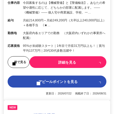
仕事内容
今回募集するのは【機械警備】と【警備輸送】。あなたの希
望や適性に応じて、どちらかの部署に配属します。 ――
《機械警備》―― 個人宅や商業施設、学校、一…
給与
月給214,800円～月給249,200円（大卒以上240,000円以上）
＋各種手当 《★…
勤務地
大阪府内各エリアでの勤務 （大阪府内いずれかの事業所へ
配属）
応募資格
95%が未経験スタート｜1年目で月収31万円以上も！｜賞与
平均137万円｜20代30代多数活躍中！
詳細を見る
後で見る
アピールポイントを見る
更新日： 2026/07/22 掲載終了日： 2026/08/31
NEW