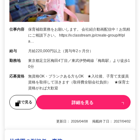
仕事内容
保育補助業務をお願いします。 会社紹介動画配信中！お気軽
にご相談下さい。 https://v.classtream.jp/create-group/#/pl
a…
給与
月給220,000円以上（賞与年2ヶ月分）
勤務地
東京都足立区梅田4丁目／東武伊勢崎線「梅島駅」より徒歩1
0分
応募資格
無資格OK・ブランクある方もOK ★入社後、子育て支援員
資格を取得して頂きます（取得費全額会社負担） ★保育士
資格がれば大歓迎
詳細を見る
後で見る
更新日： 2026/04/08 掲載終了日： 2027/04/02