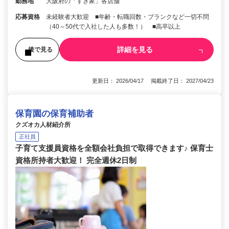
勤務地
大阪府の「すき家」各店舗
応募資格
未経験者大歓迎 ■年齢・転職回数・ブランクなど一切不問
（40～50代で入社した人も多数！） ■高卒以上
詳細を見る
後で見る
更新日： 2026/04/17 掲載終了日： 2027/04/23
保育園の保育補助者
クズオカ人材紹介所
正社員
子育て支援員資格を全額会社負担で取得できます♪ 保育士
資格所持者大歓迎！ 完全週休2日制