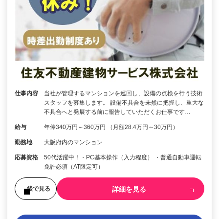
仕事内容
当社が管理するマンションを巡回し、設備の点検を行う技術
スタッフを募集します。 設備不具合を未然に把握し、重大な
不具合へと発展する前に報告していただくお仕事です…
給与
年俸340万円～360万円 （月額28.4万円～30万円）
勤務地
大阪府内のマンション
応募資格
50代活躍中！・PC基本操作（入力程度） ・普通自動車運転
免許必須（AT限定可）
詳細を見る
後で見る