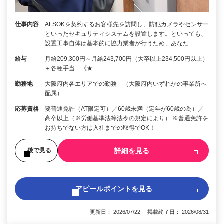
仕事内容
ALSOKを契約するお客様先を訪問し、防犯カメラやセンサー
といったセキュリティシステムを設置します。といっても、
設置工事自体は基本的に協力業者が行うため、あなた…
給与
月給209,300円～月給243,700円（大卒以上234,500円以上）
＋各種手当 《★…
勤務地
大阪府内各エリアでの勤務 （大阪府内いずれかの事業所へ
配属）
応募資格
要普通免許（AT限定可）／60歳未満（定年が60歳の為）／
高卒以上（※労働基準法等法令の規定により） ※普通免許を
お持ちでない方は入社までの取得でOK！
詳細を見る
後で見る
アピールポイントを見る
更新日： 2026/07/22 掲載終了日： 2026/08/31