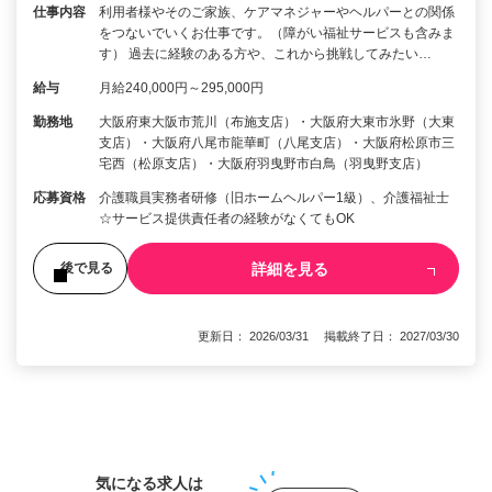
仕事内容
利用者様やそのご家族、ケアマネジャーやヘルパーとの関係
をつないでいくお仕事です。（障がい福祉サービスも含みま
す） 過去に経験のある方や、これから挑戦してみたい…
給与
月給240,000円～295,000円
勤務地
大阪府東大阪市荒川（布施支店）・大阪府大東市氷野（大東
支店）・大阪府八尾市龍華町（八尾支店）・大阪府松原市三
宅西（松原支店）・大阪府羽曳野市白鳥（羽曳野支店）
応募資格
介護職員実務者研修（旧ホームヘルパー1級）、介護福祉士
☆サービス提供責任者の経験がなくてもOK
詳細を見る
後で見る
更新日： 2026/03/31 掲載終了日： 2027/03/30
1
気になる求人は