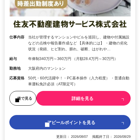
仕事内容
当社が管理するマンションやビルを巡回し、建物や付属施設
などの点検や報告書作成など 【具体的には】 ・建物の劣化
状況（発錆、ヒビ割れ、膨れ、破断、はがれや…
給与
年俸制340万円～360万円 （月額28.4万円～30万円）
勤務地
大阪府内のマンション
応募資格
50代・60代活躍中！・PC基本操作（入力程度） ・普通自動
車運転免許必須（AT限定可）
詳細を見る
後で見る
アピールポイントを見る
更新日： 2026/08/07 掲載終了日： 2026/08/29