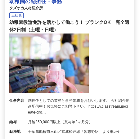
幼稚園の副担任・事務
クズオカ人材紹介所
正社員
幼稚園教諭免許を活かして働こう！ ブランクOK 完全週
休2日制（土曜・日曜）
仕事内容
副担任としての業務と事務業務をお願いします。 会社紹介動
画配信中！お気軽にご相談下さい。 https://v.classtream.jp/cr
eate-gro…
給与
月給250,000円以上（賞与年2ヶ月分）
勤務地
千葉県船橋市三山／京成松戸線「習志野駅」より車5分