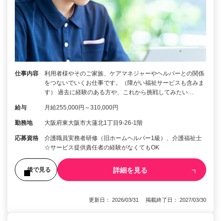
仕事内容
利用者様やそのご家族、ケアマネジャーやヘルパーとの関係
をつないでいくお仕事です。（障がい福祉サービスも含みま
す） 過去に経験のある方や、これから挑戦してみたい…
給与
月給255,000円～310,000円
勤務地
大阪府東大阪市大蓮北1丁目9-26-1階
応募資格
介護職員実務者研修（旧ホームヘルパー1級）、介護福祉士
☆サービス提供責任者の経験がなくてもOK
詳細を見る
後で見る
更新日： 2026/03/31 掲載終了日： 2027/03/30