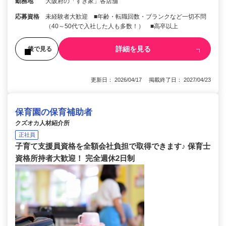
勤務地
大阪府の「すき家」各店舗
応募資格
未経験者大歓迎 ■年齢・転職回数・ブランクなど一切不問
（40～50代で入社した人も多数！） ■高卒以上
詳細を見る
後で見る
更新日： 2026/04/17 掲載終了日： 2027/04/23
保育園の保育補助者
クズオカ人材紹介所
正社員
子育て支援員資格を全額会社負担で取得できます♪ 保育士
資格所持者大歓迎！ 完全週休2日制