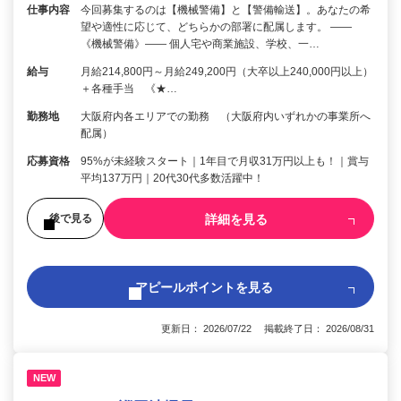
仕事内容
今回募集するのは【機械警備】と【警備輸送】。あなたの希
望や適性に応じて、どちらかの部署に配属します。 ――
《機械警備》―― 個人宅や商業施設、学校、一…
給与
月給214,800円～月給249,200円（大卒以上240,000円以上）
＋各種手当 《★…
勤務地
大阪府内各エリアでの勤務 （大阪府内いずれかの事業所へ
配属）
応募資格
95%が未経験スタート｜1年目で月収31万円以上も！｜賞与
平均137万円｜20代30代多数活躍中！
詳細を見る
後で見る
アピールポイントを見る
更新日： 2026/07/22 掲載終了日： 2026/08/31
NEW