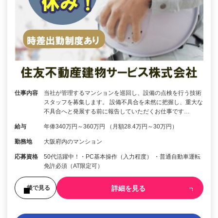
仕事内容
当社が管理するマンションを巡回し、設備の点検を行う技術
スタッフを募集します。 設備不具合を未然に把握し、重大な
不具合へと発展する前に報告していただくお仕事です…
給与
年俸340万円～360万円 （月額28.4万円～30万円）
勤務地
大阪府内のマンション
応募資格
50代活躍中！・PC基本操作（入力程度） ・普通自動車運転
免許必須（AT限定可）
詳細を見る
後で見る