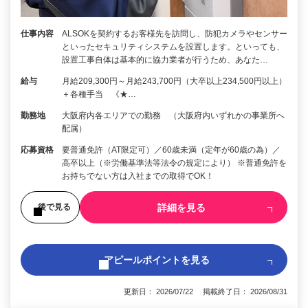
仕事内容
ALSOKを契約するお客様先を訪問し、防犯カメラやセンサー
といったセキュリティシステムを設置します。といっても、
設置工事自体は基本的に協力業者が行うため、あなた…
給与
月給209,300円～月給243,700円（大卒以上234,500円以上）
＋各種手当 《★…
勤務地
大阪府内各エリアでの勤務 （大阪府内いずれかの事業所へ
配属）
応募資格
要普通免許（AT限定可）／60歳未満（定年が60歳の為）／
高卒以上（※労働基準法等法令の規定により） ※普通免許を
お持ちでない方は入社までの取得でOK！
詳細を見る
後で見る
アピールポイントを見る
更新日： 2026/07/22 掲載終了日： 2026/08/31