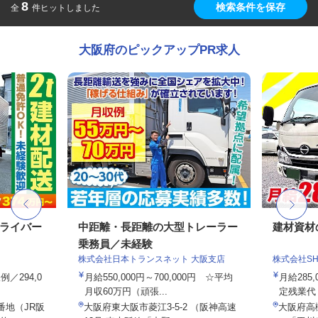
8
検索条件を保存
全
件ヒットしました
大阪府のピックアップPR求人
ドライバー
中距離・長距離の大型トレーラー
建材資材
乗務員／未経験
株式会社日本トランスネット 大阪支店
株式会社SHOE
例／294,0
月給550,000円～700,000円 ☆平均
月給285,
月収60万円（頑張...
定残業代・
番地（JR阪
大阪府東大阪市菱江3-5-2 （阪神高速
大阪府高