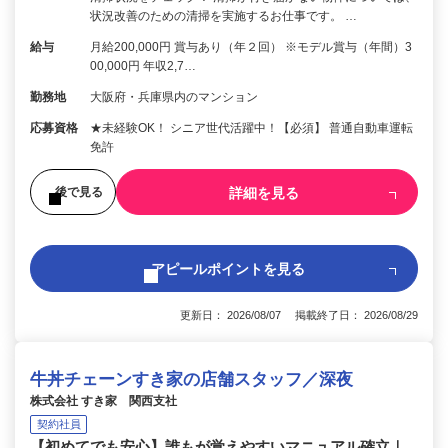
状況改善のための清掃を実施するお仕事です。 …
給与
月給200,000円 賞与あり（年２回） ※モデル賞与（年間）3
00,000円 年収2,7…
勤務地
大阪府・兵庫県内のマンション
応募資格
★未経験OK！ シニア世代活躍中！【必須】 普通自動車運転
免許
詳細を見る
後で見る
アピールポイントを見る
更新日： 2026/08/07 掲載終了日： 2026/08/29
牛丼チェーンすき家の店舗スタッフ／深夜
株式会社 すき家 関西支社
契約社員
【初めてでも安心】誰もが覚えやすいマニュアル確立｜