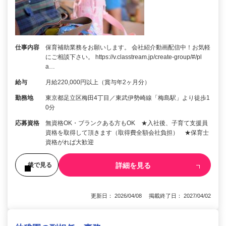
仕事内容
保育補助業務をお願いします。 会社紹介動画配信中！お気軽
にご相談下さい。 https://v.classtream.jp/create-group/#/pl
a…
給与
月給220,000円以上（賞与年2ヶ月分）
勤務地
東京都足立区梅田4丁目／東武伊勢崎線「梅島駅」より徒歩1
0分
応募資格
無資格OK・ブランクある方もOK ★入社後、子育て支援員
資格を取得して頂きます（取得費全額会社負担） ★保育士
資格がれば大歓迎
詳細を見る
後で見る
更新日： 2026/04/08 掲載終了日： 2027/04/02