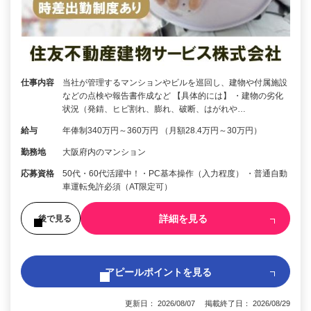
仕事内容
当社が管理するマンションやビルを巡回し、建物や付属施設
などの点検や報告書作成など 【具体的には】 ・建物の劣化
状況（発錆、ヒビ割れ、膨れ、破断、はがれや…
給与
年俸制340万円～360万円 （月額28.4万円～30万円）
勤務地
大阪府内のマンション
応募資格
50代・60代活躍中！・PC基本操作（入力程度） ・普通自動
車運転免許必須（AT限定可）
詳細を見る
後で見る
アピールポイントを見る
更新日： 2026/08/07 掲載終了日： 2026/08/29