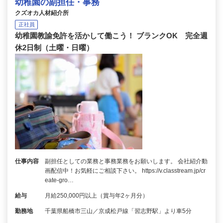
幼稚園の副担任・事務
クズオカ人材紹介所
正社員
幼稚園教諭免許を活かして働こう！ ブランクOK 完全週
休2日制（土曜・日曜）
仕事内容
副担任としての業務と事務業務をお願いします。 会社紹介動
画配信中！お気軽にご相談下さい。 https://v.classtream.jp/cr
eate-gro…
給与
月給250,000円以上（賞与年2ヶ月分）
勤務地
千葉県船橋市三山／京成松戸線「習志野駅」より車5分