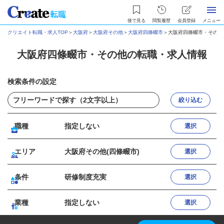
後で見る
閲覧履歴
会員登録
メニュー
クリエイト転職・求人TOP
＞
大阪府
＞
大阪府その他
＞
大阪府四條畷市
＞
大阪府四條畷市・その他
大阪府四條畷市・その他の転職・求人情報
検索条件の設定
絞り込む
職種
指定しない
選択
エリア
大阪府その他(四條畷市)
選択
条件
研修制度充実
選択
業種
指定しない
選択