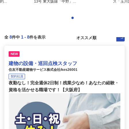
...
13号 東大阪線「中野」...
ス「玉川
8
1
-
8
全
件中
件を表示
NEW
建物の設備・巡回点検スタッフ
住友不動産建物サービス株式会社/kes26001
契約社員
夜勤なし！完全週休2日制！残業少なめ！あなたの経験・
資格を活かせる職場です！【大阪府】