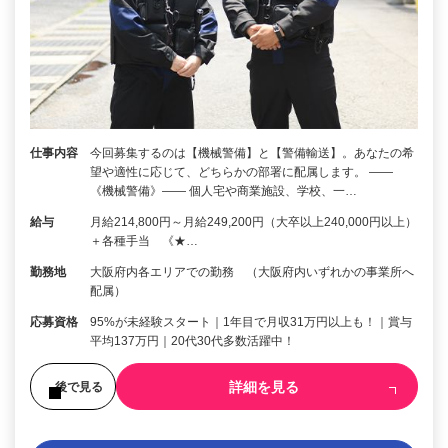
仕事内容
今回募集するのは【機械警備】と【警備輸送】。あなたの希
望や適性に応じて、どちらかの部署に配属します。 ――
《機械警備》―― 個人宅や商業施設、学校、一…
給与
月給214,800円～月給249,200円（大卒以上240,000円以上）
＋各種手当 《★…
勤務地
大阪府内各エリアでの勤務 （大阪府内いずれかの事業所へ
配属）
応募資格
95%が未経験スタート｜1年目で月収31万円以上も！｜賞与
平均137万円｜20代30代多数活躍中！
詳細を見る
後で見る