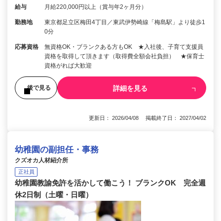
給与
月給220,000円以上（賞与年2ヶ月分）
勤務地
東京都足立区梅田4丁目／東武伊勢崎線「梅島駅」より徒歩1
0分
応募資格
無資格OK・ブランクある方もOK ★入社後、子育て支援員
資格を取得して頂きます（取得費全額会社負担） ★保育士
資格がれば大歓迎
詳細を見る
後で見る
更新日： 2026/04/08 掲載終了日： 2027/04/02
幼稚園の副担任・事務
クズオカ人材紹介所
正社員
幼稚園教諭免許を活かして働こう！ ブランクOK 完全週
休2日制（土曜・日曜）