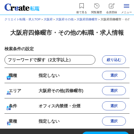
後で見る
閲覧履歴
会員登録
メニュー
クリエイト転職・求人TOP
＞
大阪府
＞
大阪府その他
＞
大阪府四條畷市
＞
大阪府四條畷市・その他
大阪府四條畷市・その他の転職・求人情報
検索条件の設定
絞り込む
職種
指定しない
選択
エリア
大阪府その他(四條畷市)
選択
条件
オフィス内禁煙・分煙
選択
業種
指定しない
選択