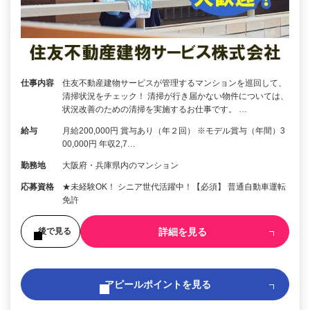
仕事内容
住友不動産建物サービスが管理するマンションを巡回して、
清掃状況をチェック！ 清掃が行き届かない物件については、
状況改善のための清掃を実施するお仕事です。 …
給与
月給200,000円 賞与あり（年２回） ※モデル賞与（年間）3
00,000円 年収2,7…
勤務地
大阪府・兵庫県内のマンション
応募資格
★未経験OK！ シニア世代活躍中！【必須】 普通自動車運転
免許
詳細を見る
後で見る
アピールポイントを見る