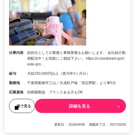
仕事内容
副担任としての業務と事務業務をお願いします。 会社紹介動
画配信中！お気軽にご相談下さい。 https://v.classtream.jp/cr
eate-gro…
給与
月給250,000円以上（賞与年2ヶ月分）
勤務地
千葉県船橋市三山／京成松戸線「習志野駅」より車5分
応募資格
幼稚園教諭 ブランクある方もOK
詳細を見る
後で見る
更新日： 2026/04/08 掲載終了日： 2027/03/26