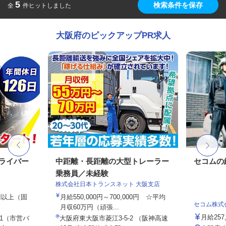
5
検索条件を保存
全
件ヒットしました
大阪府のピックアップPR求人
ドライバー
中距離・長距離の大型トレーラー
セコムの
乗務員／未経験
株式会社日本トランスネット 大阪支店
0円以上（固
月給550,000円～700,000円 ☆平均
セコム株式
月収60万円（頑張...
月給257
-1（市営バ
大阪府東大阪市菱江3-5-2 （阪神高速