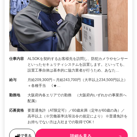
仕事内容
ALSOKを契約するお客様先を訪問し、防犯カメラやセンサー
といったセキュリティシステムを設置します。といっても、
設置工事自体は基本的に協力業者が行うため、あなた…
給与
月給209,300円～月給243,700円（大卒以上234,500円以上）
＋各種手当 《★…
勤務地
大阪府内各エリアでの勤務 （大阪府内いずれかの事業所へ
配属）
応募資格
要普通免許（AT限定可）／60歳未満（定年が60歳の為）／
高卒以上（※労働基準法等法令の規定により） ※普通免許を
お持ちでない方は入社までの取得でOK！
詳細を見る
後で見る