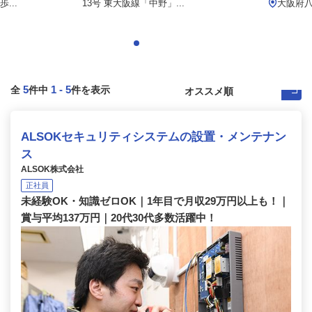
...
13号 東大阪線「中野」...
大阪府
5
1
-
5
全
件中
件を表示
ALSOKセキュリティシステムの設置・メンテナン
ス
ALSOK株式会社
正社員
未経験OK・知識ゼロOK｜1年目で月収29万円以上も！｜
賞与平均137万円｜20代30代多数活躍中！