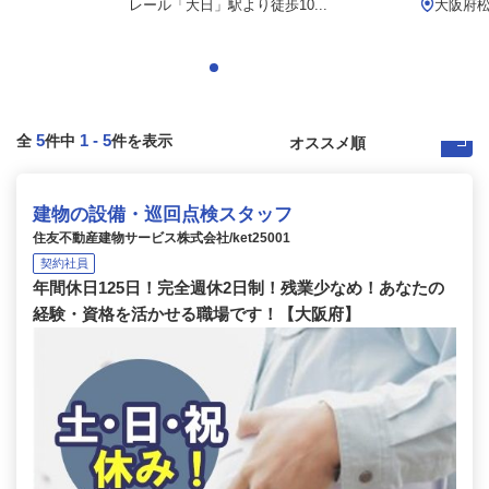
レール「大日」駅より徒歩10...
大阪府松
5
1
-
5
全
件中
件を表示
建物の設備・巡回点検スタッフ
住友不動産建物サービス株式会社/ket25001
契約社員
年間休日125日！完全週休2日制！残業少なめ！あなたの
経験・資格を活かせる職場です！【大阪府】