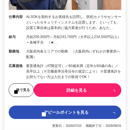
仕事内容
ALSOKを契約するお客様先を訪問し、防犯カメラやセンサー
といったセキュリティシステムを設置します。といっても、
設置工事自体は基本的に協力業者が行うため、あなた…
給与
月給209,300円～月給243,700円（大卒以上234,500円以上）
＋各種手当 《★…
勤務地
大阪府内各エリアでの勤務 （大阪府内いずれかの事業所へ
配属）
応募資格
要普通免許（AT限定可）／60歳未満（定年が60歳の為）／
高卒以上（※労働基準法等法令の規定により） ※普通免許を
お持ちでない方は入社までの取得でOK！
詳細を見る
後で見る
アピールポイントを見る
更新日： 2026/07/22 掲載終了日： 2026/08/31