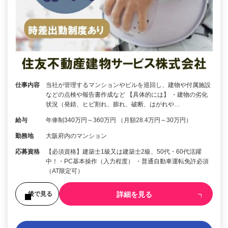
仕事内容
当社が管理するマンションやビルを巡回し、建物や付属施設
などの点検や報告書作成など 【具体的には】 ・建物の劣化
状況（発錆、ヒビ割れ、膨れ、破断、はがれや…
給与
年俸制340万円～360万円 （月額28.4万円～30万円）
勤務地
大阪府内のマンション
応募資格
【必須資格】建築士1級又は建築士2級、50代・60代活躍
中！・PC基本操作（入力程度） ・普通自動車運転免許必須
（AT限定可）
詳細を見る
後で見る