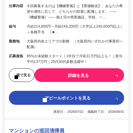
仕事内容
今回募集するのは【機械警備】と【警備輸送】。あなたの希
望や適性に応じて、どちらかの部署に配属します。 ――
《機械警備》―― 個人宅や商業施設、学校、一…
給与
月給214,800円～月給249,200円（大卒以上240,000円以上）
＋各種手当 《★…
勤務地
大阪府内各エリアでの勤務 （大阪府内いずれかの事業所へ
配属）
応募資格
95%が未経験スタート｜1年目で月収31万円以上も！｜賞与
平均137万円｜20代30代多数活躍中！
詳細を見る
後で見る
アピールポイントを見る
更新日： 2026/07/22 掲載終了日： 2026/08/31
マンションの巡回清掃員