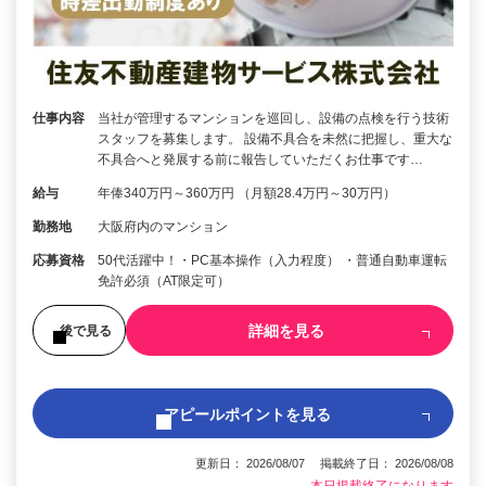
仕事内容
当社が管理するマンションを巡回し、設備の点検を行う技術
スタッフを募集します。 設備不具合を未然に把握し、重大な
不具合へと発展する前に報告していただくお仕事です…
給与
年俸340万円～360万円 （月額28.4万円～30万円）
勤務地
大阪府内のマンション
応募資格
50代活躍中！・PC基本操作（入力程度） ・普通自動車運転
免許必須（AT限定可）
詳細を見る
後で見る
アピールポイントを見る
更新日： 2026/08/07 掲載終了日： 2026/08/08