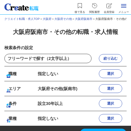
後で見る
閲覧履歴
会員登録
メニュー
クリエイト転職・求人TOP
＞
大阪府
＞
大阪府その他
＞
大阪府阪南市
＞
大阪府阪南市・その他の転
大阪府阪南市・その他の転職・求人情報
検索条件の設定
絞り込む
職種
指定しない
選択
エリア
大阪府その他(阪南市)
選択
条件
設立30年以上
選択
業種
指定しない
選択