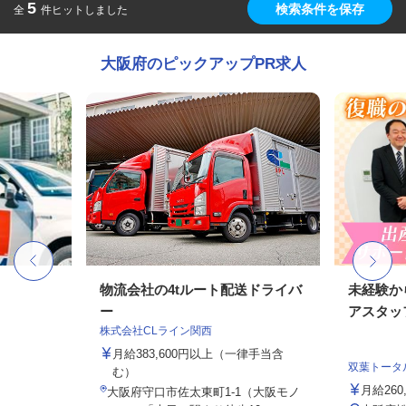
5
検索条件を保存
全
件ヒットしました
大阪府のピックアップPR求人
物流会社の4tルート配送ドライバ
未経験か
ー
アスタッ
株式会社CLライン関西
月給383,600円以上（一律手当含
双葉トータ
む）
月給26
大阪府守口市佐太東町1-1（大阪モノ