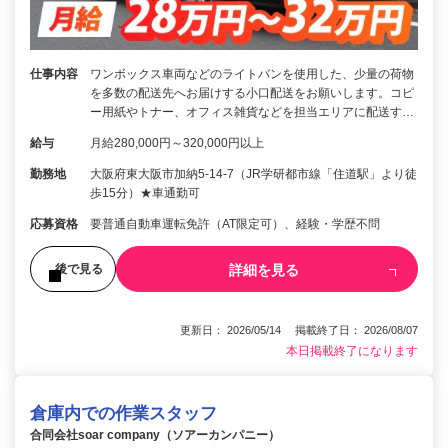
仕事内容
ワンボックス車両などのライトバンを使用した、少量の荷物
を多数の配送先へお届けする小口配送をお願いします。コピ
ー用紙やトナー、オフィス雑貨などを担当エリアに配送す…
給与
月給280,000円～320,000円以上
勤務地
大阪府東大阪市加納5-14-7（JR学研都市線「住道駅」より徒
歩15分）★車通勤可
応募資格
要普通自動車運転免許（AT限定可）、経験・学歴不問
詳細を見る
後で見る
更新日： 2026/05/14 掲載終了日： 2026/08/07
本日掲載終了になります
倉庫内での作業スタッフ
合同会社soar company（ソアーカンパニー）