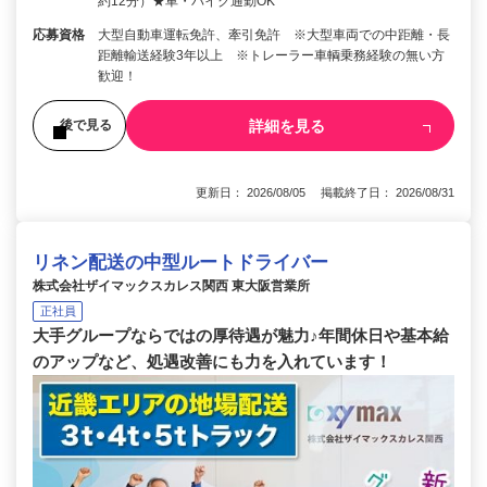
約12分）★車・バイク通勤OK
応募資格
大型自動車運転免許、牽引免許 ※大型車両での中距離・長
距離輸送経験3年以上 ※トレーラー車輌乗務経験の無い方
歓迎！
詳細を見る
後で見る
更新日： 2026/08/05 掲載終了日： 2026/08/31
リネン配送の中型ルートドライバー
株式会社ザイマックスカレス関西 東大阪営業所
正社員
大手グループならではの厚待遇が魅力♪年間休日や基本給
のアップなど、処遇改善にも力を入れています！