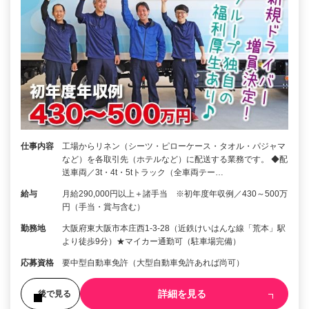
仕事内容
工場からリネン（シーツ・ピローケース・タオル・パジャマ
など）を各取引先（ホテルなど）に配送する業務です。 ◆配
送車両／3t・4t・5tトラック（全車両テー…
給与
月給290,000円以上＋諸手当 ※初年度年収例／430～500万
円（手当・賞与含む）
勤務地
大阪府東大阪市本庄西1-3-28（近鉄けいはんな線「荒本」駅
より徒歩9分）★マイカー通勤可（駐車場完備）
応募資格
要中型自動車免許（大型自動車免許あれば尚可）
詳細を見る
後で見る