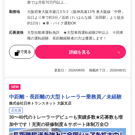
第では月収70万円以上…
勤務地
大阪府東大阪市菱江3-5-2 （阪神高速13号 東大阪線「中野」
出口より車で約3分／近鉄 けいはんな線「吉田駅」より徒歩
約12分）★車・バイク通勤OK
応募資格
大型自動車運転免許 ★大型車両運転経験2年以上 ※同車
種の運転経験、長距離経験者の方は優遇します！
詳細を見る
後で見る
更新日： 2026/08/05 掲載終了日： 2026/08/31
NEW
中距離・長距離の大型トレーラー乗務員／未経験
株式会社日本トランスネット 大阪支店
正社員
30〜40代のトレーラーデビューも実績多数★応募数も増
加中です！充実の研修制度＆サポート体制万全◎