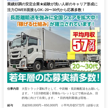
業績好調の安定企業★経験が浅い人材のキャリア形成に
注力◎WEB面接もOK♪20〜30代から応募多数！
仕事内容
大型トラック運転手として、中距離・長距離配送をお願いし
ます。 ＊1日3便程届く荷物をパレットなどで積み込み、目
的地に向けて出発します。 ＊目的地到着後は現地…
給与
月給500,000円～650,000円 ☆平均月収57万円（頑張り次