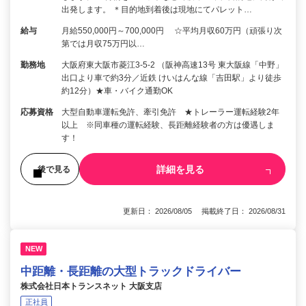
出発します。 ＊目的地到着後は現地にてパレット…
給与
月給550,000円～700,000円 ☆平均月収60万円（頑張り次
第では月収75万円以…
勤務地
大阪府東大阪市菱江3-5-2 （阪神高速13号 東大阪線「中野」
出口より車で約3分／近鉄 けいはんな線「吉田駅」より徒歩
約12分）★車・バイク通勤OK
応募資格
大型自動車運転免許、牽引免許 ★トレーラー運転経験2年
以上 ※同車種の運転経験、長距離経験者の方は優遇しま
す！
詳細を見る
後で見る
更新日： 2026/08/05 掲載終了日： 2026/08/31
NEW
中距離・長距離の大型トラックドライバー
株式会社日本トランスネット 大阪支店
正社員