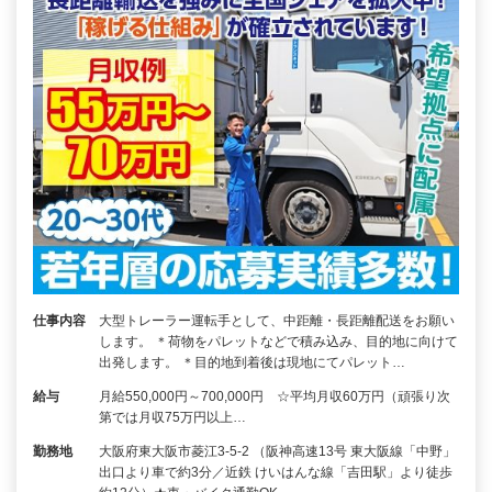
仕事内容
大型トレーラー運転手として、中距離・長距離配送をお願い
します。 ＊荷物をパレットなどで積み込み、目的地に向けて
出発します。 ＊目的地到着後は現地にてパレット…
給与
月給550,000円～700,000円 ☆平均月収60万円（頑張り次
第では月収75万円以上…
勤務地
大阪府東大阪市菱江3-5-2 （阪神高速13号 東大阪線「中野」
出口より車で約3分／近鉄 けいはんな線「吉田駅」より徒歩