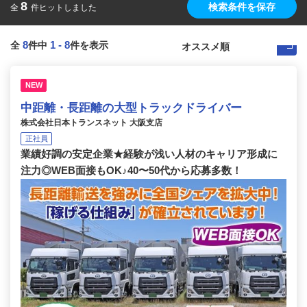
8
検索条件を保存
全
件ヒットしました
8
1
-
8
全
件中
件を表示
NEW
中距離・長距離の大型トラックドライバー
株式会社日本トランスネット 大阪支店
正社員
業績好調の安定企業★経験が浅い人材のキャリア形成に
注力◎WEB面接もOK♪40〜50代から応募多数！