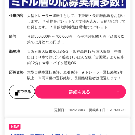
仕事内容
大型トレーラー運転手として、中距離・長距離配送をお願い
します。 ＊荷物をパレットなどで積み込み、目的地に向けて
出発します。 ＊目的地到着後は現地にてパレット…
給与
月給550,000円～700,000円 ☆平均月収60万円（頑張り次
第では月収75万円以…
勤務地
大阪府東大阪市菱江3-5-2 （阪神高速13号 東大阪線「中野」
出口より車で約3分／近鉄 けいはんな線「吉田駅」より徒歩
約12分）★車・バイク通勤OK
応募資格
大型自動車運転免許、牽引免許 ★トレーラー運転経験2年
以上 ※同車種の運転経験、長距離経験者は優遇します！
詳細を見る
後で見る
更新日： 2026/08/03 掲載終了日： 2026/08/31
NEW