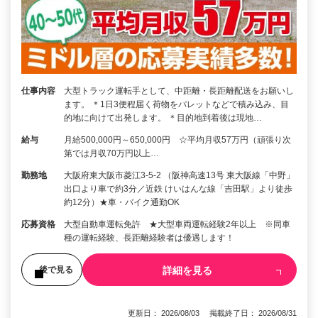
仕事内容
大型トラック運転手として、中距離・長距離配送をお願いし
ます。 ＊1日3便程届く荷物をパレットなどで積み込み、目
的地に向けて出発します。 ＊目的地到着後は現地…
給与
月給500,000円～650,000円 ☆平均月収57万円（頑張り次
第では月収70万円以上…
勤務地
大阪府東大阪市菱江3-5-2 （阪神高速13号 東大阪線「中野」
出口より車で約3分／近鉄 けいはんな線「吉田駅」より徒歩
約12分）★車・バイク通勤OK
応募資格
大型自動車運転免許 ★大型車両運転経験2年以上 ※同車
種の運転経験、長距離経験者は優遇します！
詳細を見る
後で見る
更新日： 2026/08/03 掲載終了日： 2026/08/31