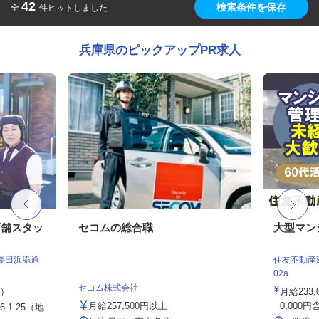
42
検索条件を保存
全
件ヒットしました
兵庫県のピックアップPR求人
店舗スタッ
セコムの総合職
大型マン
長田浜添通
住友不動産建
02a
セコム株式会社
定）
月給233
月給257,500円以上
0,000円
1-25（地