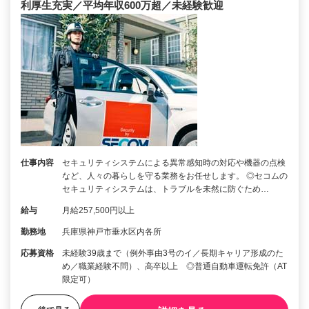
利厚生充実／平均年収600万超／未経験歓迎
仕事内容
セキュリティシステムによる異常感知時の対応や機器の点検
など、人々の暮らしを守る業務をお任せします。 ◎セコムの
セキュリティシステムは、トラブルを未然に防ぐため…
給与
月給257,500円以上
勤務地
兵庫県神戸市垂水区内各所
応募資格
未経験39歳まで（例外事由3号のイ／長期キャリア形成のた
め／職業経験不問）、高卒以上 ◎普通自動車運転免許（AT
限定可）