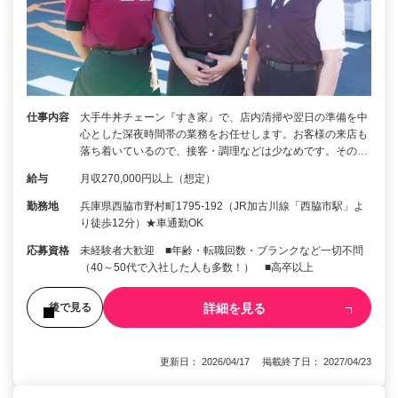
仕事内容
大手牛丼チェーン『すき家』で、店内清掃や翌日の準備を中
心とした深夜時間帯の業務をお任せします。お客様の来店も
落ち着いているので、接客・調理などは少なめです。その…
給与
月収270,000円以上（想定）
勤務地
兵庫県西脇市野村町1795-192（JR加古川線「西脇市駅」よ
り徒歩12分）★車通勤OK
応募資格
未経験者大歓迎 ■年齢・転職回数・ブランクなど一切不問
（40～50代で入社した人も多数！） ■高卒以上
詳細を見る
後で見る
更新日： 2026/04/17 掲載終了日： 2027/04/23