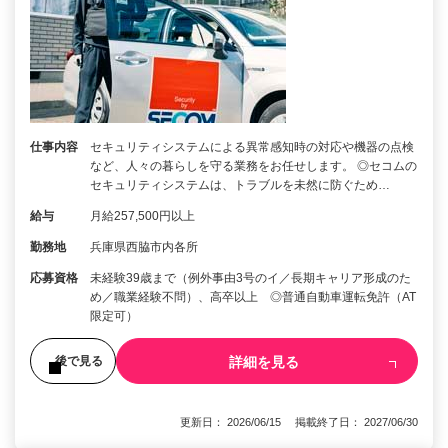
仕事内容
セキュリティシステムによる異常感知時の対応や機器の点検
など、人々の暮らしを守る業務をお任せします。 ◎セコムの
セキュリティシステムは、トラブルを未然に防ぐため…
給与
月給257,500円以上
勤務地
兵庫県西脇市内各所
応募資格
未経験39歳まで（例外事由3号のイ／長期キャリア形成のた
め／職業経験不問）、高卒以上 ◎普通自動車運転免許（AT
限定可）
詳細を見る
後で見る
更新日： 2026/06/15 掲載終了日： 2027/06/30