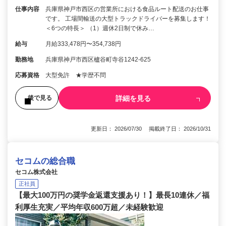
仕事内容
兵庫県神戸市西区の営業所における食品ルート配送のお仕事
です。 工場間輸送の大型トラックドライバーを募集します！
＜6つの特長＞ （1）週休2日制で休み…
給与
月給333,478円〜354,738円
勤務地
兵庫県神戸市西区櫨谷町寺谷1242-625
応募資格
大型免許 ★学歴不問
詳細を見る
後で見る
更新日： 2026/07/30 掲載終了日： 2026/10/31
セコムの総合職
セコム株式会社
正社員
【最大100万円の奨学金返還支援あり！】最長10連休／福
利厚生充実／平均年収600万超／未経験歓迎