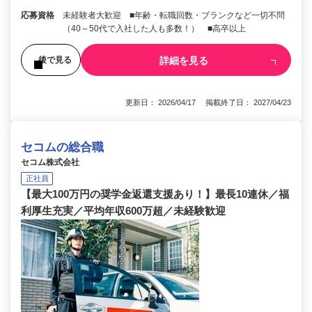
応募資格
未経験者大歓迎 ■年齢・転職回数・ブランクなど一切不問
（40～50代で入社した人も多数！） ■高卒以上
詳細を見る
後で見る
更新日： 2026/04/17 掲載終了日： 2027/04/23
セコムの総合職
セコム株式会社
正社員
【最大100万円の奨学金返還支援あり！】最長10連休／福
利厚生充実／平均年収600万超／未経験歓迎