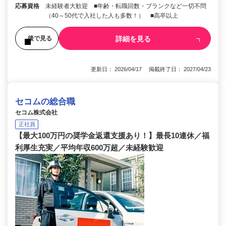
応募資格
未経験者大歓迎 ■年齢・転職回数・ブランクなど一切不問
（40～50代で入社した人も多数！） ■高卒以上
詳細を見る
後で見る
更新日： 2026/04/17 掲載終了日： 2027/04/23
セコムの総合職
セコム株式会社
正社員
【最大100万円の奨学金返還支援あり！】最長10連休／福
利厚生充実／平均年収600万超／未経験歓迎