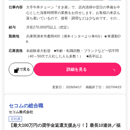
仕事内容
大手牛丼チェーン『すき家』で、店内清掃や翌日の準備を中
心とした深夜時間帯の業務をお任せします。お客様の来店も
落ち着いているので、接客・調理などは少なめです。その…
給与
月収270,000円以上（想定）
勤務地
兵庫県洲本市桑間400（洲本インターより車4分）★車通勤O
K
応募資格
未経験者大歓迎 ■年齢・転職回数・ブランクなど一切不問
（40～50代で入社した人も多数！） ■高卒以上
詳細を見る
後で見る
更新日： 2026/04/17 掲載終了日： 2027/04/23
セコムの総合職
セコム株式会社
正社員
【最大100万円の奨学金返還支援あり！】最長10連休／福