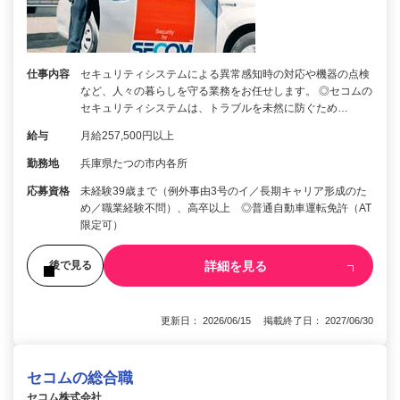
仕事内容
セキュリティシステムによる異常感知時の対応や機器の点検
など、人々の暮らしを守る業務をお任せします。 ◎セコムの
セキュリティシステムは、トラブルを未然に防ぐため…
給与
月給257,500円以上
勤務地
兵庫県たつの市内各所
応募資格
未経験39歳まで（例外事由3号のイ／長期キャリア形成のた
め／職業経験不問）、高卒以上 ◎普通自動車運転免許（AT
限定可）
詳細を見る
後で見る
更新日： 2026/06/15 掲載終了日： 2027/06/30
セコムの総合職
セコム株式会社