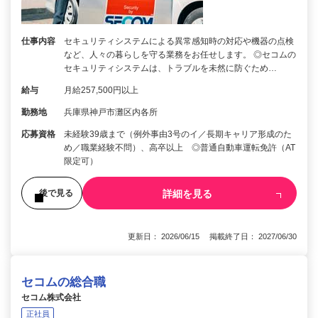
仕事内容
セキュリティシステムによる異常感知時の対応や機器の点検
など、人々の暮らしを守る業務をお任せします。 ◎セコムの
セキュリティシステムは、トラブルを未然に防ぐため…
給与
月給257,500円以上
勤務地
兵庫県神戸市灘区内各所
応募資格
未経験39歳まで（例外事由3号のイ／長期キャリア形成のた
め／職業経験不問）、高卒以上 ◎普通自動車運転免許（AT
限定可）
詳細を見る
後で見る
更新日： 2026/06/15 掲載終了日： 2027/06/30
セコムの総合職
セコム株式会社
正社員