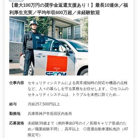
【最大100万円の奨学金返還支援あり！】最長10連休／福
利厚生充実／平均年収600万超／未経験歓迎
仕事内容
セキュリティシステムによる異常感知時の対応や機器の点検
など、人々の暮らしを守る業務をお任せします。 ◎セコムの
セキュリティシステムは、トラブルを未然に防ぐため…
給与
月給257,500円以上
勤務地
兵庫県神戸市長田区内各所
応募資格
未経験39歳まで（例外事由3号のイ／長期キャリア形成のた
め／職業経験不問）、高卒以上 ◎普通自動車運転免許（AT
限定可）