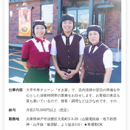
仕事内容
大手牛丼チェーン『すき家』で、店内清掃や翌日の準備を中
心とした深夜時間帯の業務をお任せします。お客様の来店も
落ち着いているので、接客・調理などは少なめです。その…
給与
月収270,000円以上（想定）
勤務地
兵庫県神戸市須磨区大黒町3-3-26（山陽電鉄線・地下鉄西
神・山手線「板宿駅」より徒歩1分）★車通勤OK