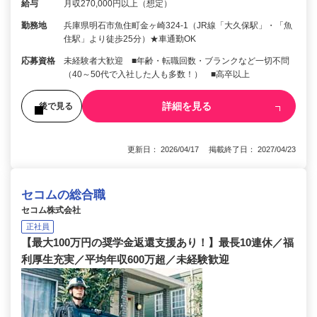
給与
月収270,000円以上（想定）
勤務地
兵庫県明石市魚住町金ヶ崎324-1（JR線「大久保駅」・「魚
住駅」より徒歩25分）★車通勤OK
応募資格
未経験者大歓迎 ■年齢・転職回数・ブランクなど一切不問
（40～50代で入社した人も多数！） ■高卒以上
詳細を見る
後で見る
更新日： 2026/04/17 掲載終了日： 2027/04/23
セコムの総合職
セコム株式会社
正社員
【最大100万円の奨学金返還支援あり！】最長10連休／福
利厚生充実／平均年収600万超／未経験歓迎