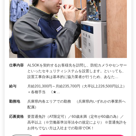
仕事内容
ALSOKを契約するお客様先を訪問し、防犯カメラやセンサー
といったセキュリティシステムを設置します。といっても、
設置工事自体は基本的に協力業者が行うため、あなた…
給与
月給201,300円～月給235,700円（大卒以上226,500円以上）
＋各種手当 《★…
勤務地
兵庫県内各エリアでの勤務 （兵庫県内いずれかの事業所へ
配属）
応募資格
要普通免許（AT限定可）／60歳未満（定年が60歳の為）／
高卒以上（※労働基準法等法令の規定により） ※普通免許を
お持ちでない方は入社までの取得でOK！