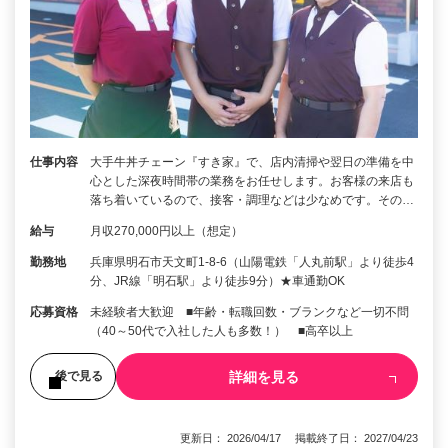
仕事内容
大手牛丼チェーン『すき家』で、店内清掃や翌日の準備を中
心とした深夜時間帯の業務をお任せします。お客様の来店も
落ち着いているので、接客・調理などは少なめです。その…
給与
月収270,000円以上（想定）
勤務地
兵庫県明石市天文町1-8-6（山陽電鉄「人丸前駅」より徒歩4
分、JR線「明石駅」より徒歩9分）★車通勤OK
応募資格
未経験者大歓迎 ■年齢・転職回数・ブランクなど一切不問
（40～50代で入社した人も多数！） ■高卒以上
詳細を見る
後で見る
更新日： 2026/04/17 掲載終了日： 2027/04/23