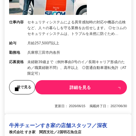
仕事内容
セキュリティシステムによる異常感知時の対応や機器の点検
など、人々の暮らしを守る業務をお任せします。 ◎セコムの
セキュリティシステムは、トラブルを未然に防ぐため…
給与
月給257,500円以上
勤務地
兵庫県三田市内各所
応募資格
未経験39歳まで（例外事由3号のイ／長期キャリア形成のた
め／職業経験不問）、高卒以上 ◎普通自動車運転免許（AT
限定可）
詳細を見る
後で見る
更新日： 2026/06/15 掲載終了日： 2027/06/30
牛丼チェーンすき家の店舗スタッフ／深夜
株式会社 すき家 関西支社／2国明石魚住店