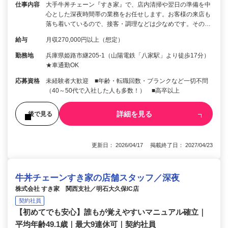
仕事内容
大手牛丼チェーン『すき家』で、店内清掃や翌日の準備を中
心とした深夜時間帯の業務をお任せします。お客様の来店も
落ち着いているので、接客・調理などは少なめです。その…
給与
月収270,000円以上（想定）
勤務地
兵庫県姫路市継205-1（山陽電鉄「八家駅」より徒歩17分）
★車通勤OK
応募資格
未経験者大歓迎 ■年齢・転職回数・ブランクなど一切不問
（40～50代で入社した人も多数！） ■高卒以上
詳細を見る
後で見る
更新日： 2026/04/17 掲載終了日： 2027/04/23
牛丼チェーンすき家の店舗スタッフ／深夜
株式会社 すき家 関西支社／明石大久保IC店
契約社員
【初めてでも安心】誰もが覚えやすいマニュアル確立｜
平均年齢49.1歳｜最大9連休可｜契約社員