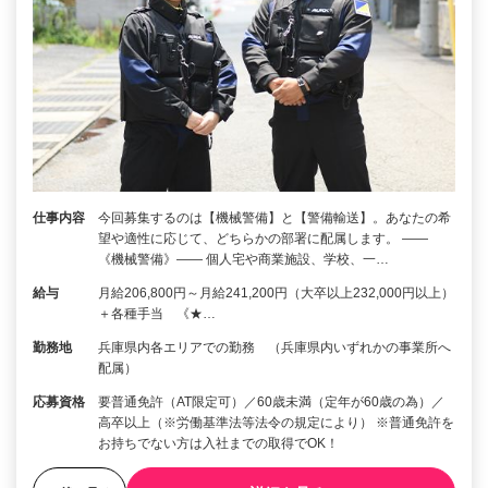
仕事内容
今回募集するのは【機械警備】と【警備輸送】。あなたの希
望や適性に応じて、どちらかの部署に配属します。 ――
《機械警備》―― 個人宅や商業施設、学校、一…
給与
月給206,800円～月給241,200円（大卒以上232,000円以上）
＋各種手当 《★…
勤務地
兵庫県内各エリアでの勤務 （兵庫県内いずれかの事業所へ
配属）
応募資格
要普通免許（AT限定可）／60歳未満（定年が60歳の為）／
高卒以上（※労働基準法等法令の規定により） ※普通免許を
お持ちでない方は入社までの取得でOK！