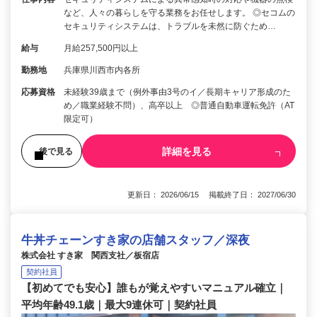
など、人々の暮らしを守る業務をお任せします。 ◎セコムの
セキュリティシステムは、トラブルを未然に防ぐため…
給与
月給257,500円以上
勤務地
兵庫県川西市内各所
応募資格
未経験39歳まで（例外事由3号のイ／長期キャリア形成のた
め／職業経験不問）、高卒以上 ◎普通自動車運転免許（AT
限定可）
詳細を見る
後で見る
更新日： 2026/06/15 掲載終了日： 2027/06/30
牛丼チェーンすき家の店舗スタッフ／深夜
株式会社 すき家 関西支社／板宿店
契約社員
【初めてでも安心】誰もが覚えやすいマニュアル確立｜
平均年齢49.1歳｜最大9連休可｜契約社員