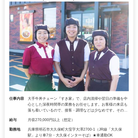
仕事内容
大手牛丼チェーン『すき家』で、店内清掃や翌日の準備を中
心とした深夜時間帯の業務をお任せします。お客様の来店も
落ち着いているので、接客・調理などは少なめです。その…
給与
月収270,000円以上（想定）
勤務地
兵庫県明石市大久保町大窪字大澤2700-1（JR線「大久保
駅」より車7分・大久保インターそば）★車通勤OK