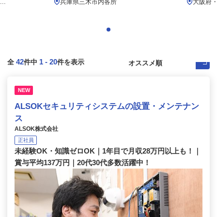
..
兵庫県三木市内各所
大阪府
42
1
-
20
全
件中
件を表示
NEW
ALSOKセキュリティシステムの設置・メンテナン
ス
ALSOK株式会社
正社員
未経験OK・知識ゼロOK｜1年目で月収28万円以上も！｜
賞与平均137万円｜20代30代多数活躍中！