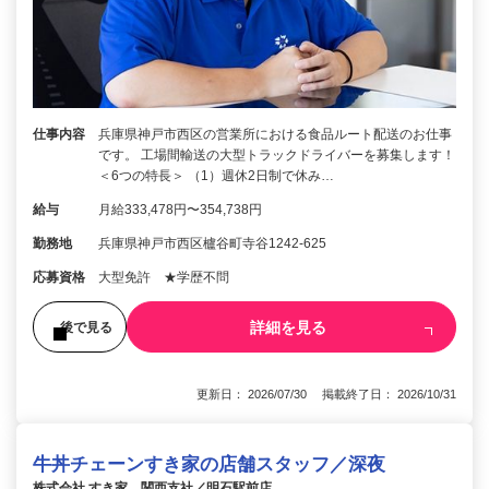
仕事内容
兵庫県神戸市西区の営業所における食品ルート配送のお仕事
です。 工場間輸送の大型トラックドライバーを募集します！
＜6つの特長＞ （1）週休2日制で休み…
給与
月給333,478円〜354,738円
勤務地
兵庫県神戸市西区櫨谷町寺谷1242-625
応募資格
大型免許 ★学歴不問
詳細を見る
後で見る
更新日： 2026/07/30 掲載終了日： 2026/10/31
牛丼チェーンすき家の店舗スタッフ／深夜
株式会社 すき家 関西支社／明石駅前店