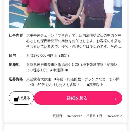
仕事内容
大手牛丼チェーン『すき家』で、店内清掃や翌日の準備を中
心とした深夜時間帯の業務をお任せします。お客様の来店も
落ち着いているので、接客・調理などは少なめです。その…
給与
月収270,000円以上（想定）
勤務地
兵庫県神戸市長田区浜添通6-1-25（地下鉄湾岸線「苅藻駅」
より徒歩1分）★車通勤OK
応募資格
未経験者大歓迎 ■年齢・転職回数・ブランクなど一切不問
（40～50代で入社した人も多数！） ■高卒以上
詳細を見る
後で見る
更新日： 2026/04/17 掲載終了日： 2027/04/23