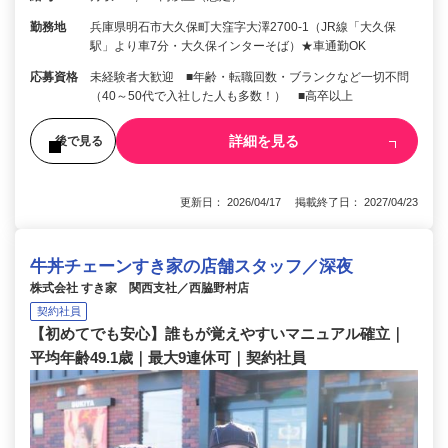
勤務地
兵庫県明石市大久保町大窪字大澤2700-1（JR線「大久保
駅」より車7分・大久保インターそば）★車通勤OK
応募資格
未経験者大歓迎 ■年齢・転職回数・ブランクなど一切不問
（40～50代で入社した人も多数！） ■高卒以上
詳細を見る
後で見る
更新日： 2026/04/17 掲載終了日： 2027/04/23
牛丼チェーンすき家の店舗スタッフ／深夜
株式会社 すき家 関西支社／西脇野村店
契約社員
【初めてでも安心】誰もが覚えやすいマニュアル確立｜
平均年齢49.1歳｜最大9連休可｜契約社員