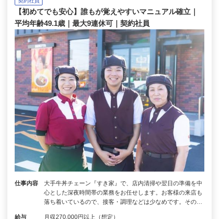
契約社員
【初めてでも安心】誰もが覚えやすいマニュアル確立｜
平均年齢49.1歳｜最大9連休可｜契約社員
仕事内容
大手牛丼チェーン『すき家』で、店内清掃や翌日の準備を中
心とした深夜時間帯の業務をお任せします。お客様の来店も
落ち着いているので、接客・調理などは少なめです。その…
給与
月収270,000円以上（想定）