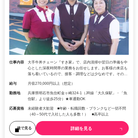
仕事内容
大手牛丼チェーン『すき家』で、店内清掃や翌日の準備を中
心とした深夜時間帯の業務をお任せします。お客様の来店も
落ち着いているので、接客・調理などは少なめです。その…
給与
月収270,000円以上（想定）
勤務地
兵庫県明石市魚住町金ヶ崎324-1（JR線「大久保駅」・「魚
住駅」より徒歩25分）★車通勤OK
応募資格
未経験者大歓迎 ■年齢・転職回数・ブランクなど一切不問
（40～50代で入社した人も多数！） ■高卒以上
詳細を見る
後で見る