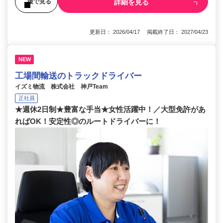
詳細を見る
後で見る
更新日： 2026/04/17 掲載終了日： 2027/04/23
NEW
工場間輸送のトラックドライバー
イズミ物流 株式会社 神戸Team
正社員
★週休2日制★豊富な手当★女性活躍中！／大型免許があ
ればOK！安定性◎のルートドライバーに！