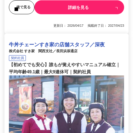
詳細を見る
後で見る
更新日： 2026/04/17 掲載終了日： 2027/04/23
牛丼チェーンすき家の店舗スタッフ／深夜
株式会社 すき家 関西支社／長田浜添通店
契約社員
【初めてでも安心】誰もが覚えやすいマニュアル確立｜
平均年齢49.1歳｜最大9連休可｜契約社員