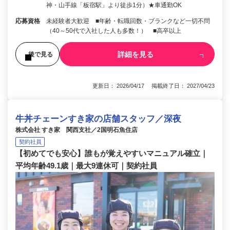
神・山手線「板宿駅」より徒歩1分）★車通勤OK
応募資格
未経験者大歓迎 ■年齢・転職回数・ブランクなど一切不問
（40～50代で入社した人も多数！） ■高卒以上
詳細を見る
後で見る
更新日： 2026/04/17 掲載終了日： 2027/04/23
牛丼チェーンすき家の店舗スタッフ／深夜
株式会社 すき家 関西支社／2国明石魚住店
契約社員
【初めてでも安心】誰もが覚えやすいマニュアル確立｜
平均年齢49.1歳｜最大9連休可｜契約社員