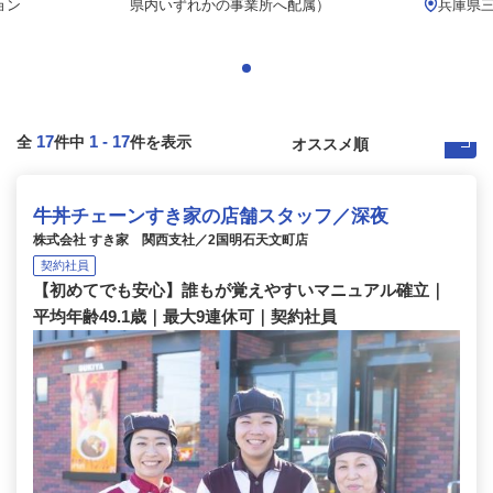
ョン
県内いずれかの事業所へ配属）
兵庫県
17
1
-
17
全
件中
件を表示
牛丼チェーンすき家の店舗スタッフ／深夜
株式会社 すき家 関西支社／2国明石天文町店
契約社員
【初めてでも安心】誰もが覚えやすいマニュアル確立｜
平均年齢49.1歳｜最大9連休可｜契約社員