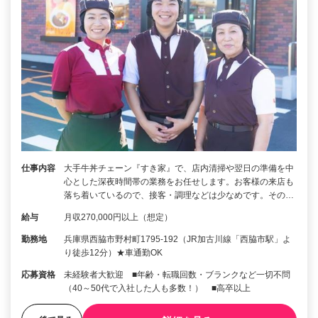
仕事内容
大手牛丼チェーン『すき家』で、店内清掃や翌日の準備を中
心とした深夜時間帯の業務をお任せします。お客様の来店も
落ち着いているので、接客・調理などは少なめです。その…
給与
月収270,000円以上（想定）
勤務地
兵庫県西脇市野村町1795-192（JR加古川線「西脇市駅」よ
り徒歩12分）★車通勤OK
応募資格
未経験者大歓迎 ■年齢・転職回数・ブランクなど一切不問
（40～50代で入社した人も多数！） ■高卒以上