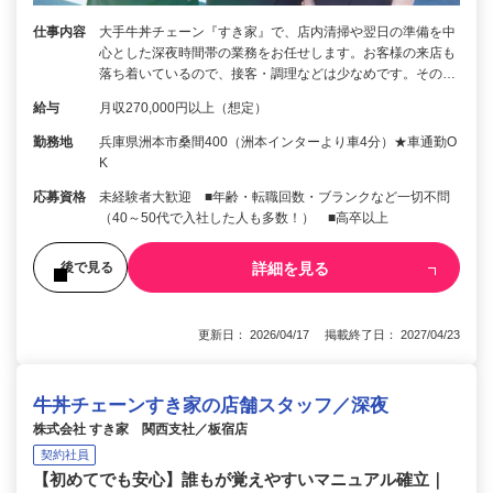
仕事内容
大手牛丼チェーン『すき家』で、店内清掃や翌日の準備を中
心とした深夜時間帯の業務をお任せします。お客様の来店も
落ち着いているので、接客・調理などは少なめです。その…
給与
月収270,000円以上（想定）
勤務地
兵庫県洲本市桑間400（洲本インターより車4分）★車通勤O
K
応募資格
未経験者大歓迎 ■年齢・転職回数・ブランクなど一切不問
（40～50代で入社した人も多数！） ■高卒以上
詳細を見る
後で見る
更新日： 2026/04/17 掲載終了日： 2027/04/23
牛丼チェーンすき家の店舗スタッフ／深夜
株式会社 すき家 関西支社／板宿店
契約社員
【初めてでも安心】誰もが覚えやすいマニュアル確立｜