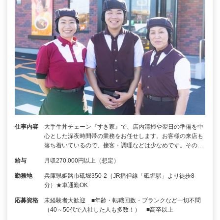
仕事内容
大手牛丼チェーン『すき家』で、店内清掃や翌日の準備を中
心とした深夜時間帯の業務をお任せします。お客様の来店も
落ち着いているので、接客・調理などは少なめです。その…
給与
月収270,000円以上（想定）
勤務地
兵庫県姫路市砥堀350-2（JR播但線「砥堀駅」より徒歩8
分）★車通勤OK
応募資格
未経験者大歓迎 ■年齢・転職回数・ブランクなど一切不問
（40～50代で入社した人も多数！） ■高卒以上