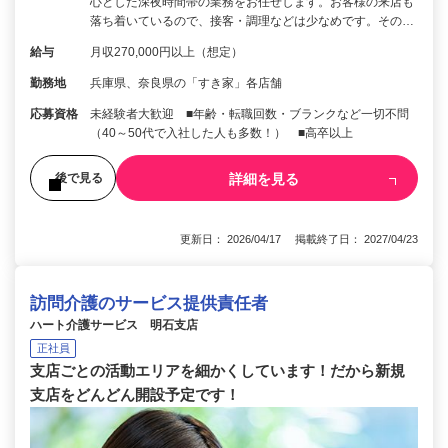
心とした深夜時間帯の業務をお任せします。お客様の来店も
落ち着いているので、接客・調理などは少なめです。その…
給与
月収270,000円以上（想定）
勤務地
兵庫県、奈良県の「すき家」各店舗
応募資格
未経験者大歓迎 ■年齢・転職回数・ブランクなど一切不問
（40～50代で入社した人も多数！） ■高卒以上
詳細を見る
後で見る
更新日： 2026/04/17 掲載終了日： 2027/04/23
訪問介護のサービス提供責任者
ハート介護サービス 明石支店
正社員
支店ごとの活動エリアを細かくしています！だから新規
支店をどんどん開設予定です！