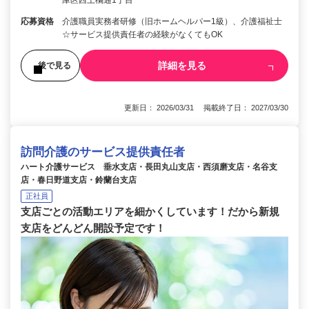
応募資格
介護職員実務者研修（旧ホームヘルパー1級）、介護福祉士
☆サービス提供責任者の経験がなくてもOK
詳細を見る
後で見る
更新日： 2026/03/31 掲載終了日： 2027/03/30
訪問介護のサービス提供責任者
ハート介護サービス 垂水支店・長田丸山支店・西須磨支店・名谷支
店・春日野道支店・鈴蘭台支店
正社員
支店ごとの活動エリアを細かくしています！だから新規
支店をどんどん開設予定です！