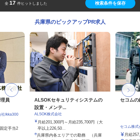
17
検索条件を保存
全
件ヒットしました
兵庫県のピックアップPR求人
管理員
ALSOKセキュリティシステムの
セコムの
設置・メンテ...
ALSOK株式会社
kka300
月給201,300円～月給235,700円（大
セコム株式
務固定手当2
卒以上226,50...
月給257
兵庫県内各エリアでの勤務 （兵庫