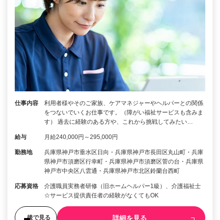
仕事内容
利用者様やそのご家族、ケアマネジャーやヘルパーとの関係
をつないでいくお仕事です。（障がい福祉サービスも含みま
す） 過去に経験のある方や、これから挑戦してみたい…
給与
月給240,000円～295,000円
勤務地
兵庫県神戸市垂水区日向・兵庫県神戸市長田区丸山町・兵庫
県神戸市須磨区行幸町・兵庫県神戸市須磨区菅の台・兵庫県
神戸市中央区八雲通・兵庫県神戸市北区鈴蘭台西町
応募資格
介護職員実務者研修（旧ホームヘルパー1級）、介護福祉士
☆サービス提供責任者の経験がなくてもOK
詳細を見る
後で見る