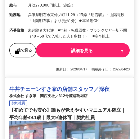
給与
月収270,000円以上（想定）
勤務地
兵庫県明石市東仲ノ町11-29（JR線「明石駅」・山陽電鉄
「山陽明石駅」より徒歩1分）★車通勤OK
応募資格
未経験者大歓迎 ■年齢・転職回数・ブランクなど一切不問
（40～50代で入社した人も多数！） ■高卒以上
詳細を見る
後で見る
更新日： 2026/04/17 掲載終了日： 2027/04/23
牛丼チェーンすき家の店舗スタッフ／深夜
株式会社 すき家 関西支社／312号姫路砥堀店
契約社員
【初めてでも安心】誰もが覚えやすいマニュアル確立｜
平均年齢49.1歳｜最大9連休可｜契約社員