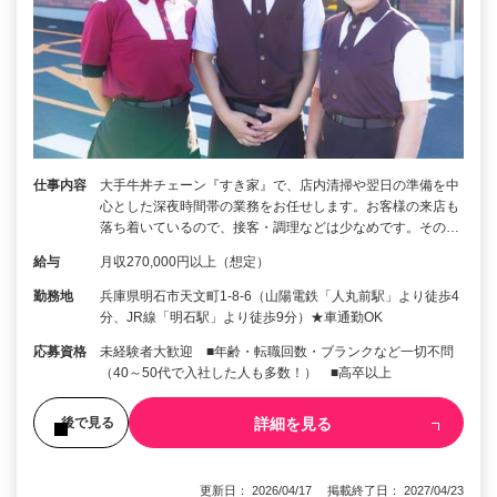
仕事内容
大手牛丼チェーン『すき家』で、店内清掃や翌日の準備を中
心とした深夜時間帯の業務をお任せします。お客様の来店も
落ち着いているので、接客・調理などは少なめです。その…
給与
月収270,000円以上（想定）
勤務地
兵庫県明石市天文町1-8-6（山陽電鉄「人丸前駅」より徒歩4
分、JR線「明石駅」より徒歩9分）★車通勤OK
応募資格
未経験者大歓迎 ■年齢・転職回数・ブランクなど一切不問
（40～50代で入社した人も多数！） ■高卒以上
詳細を見る
後で見る
更新日： 2026/04/17 掲載終了日： 2027/04/23