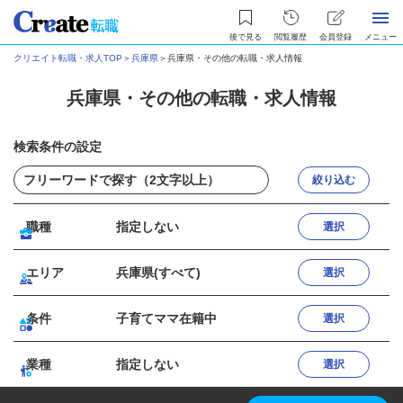
後で見る
閲覧履歴
会員登録
メニュー
クリエイト転職・求人TOP
＞
兵庫県
＞
兵庫県・その他の転職・求人情報
兵庫県・その他の転職・求人情報
検索条件の設定
絞り込む
職種
指定しない
選択
エリア
兵庫県(すべて)
選択
条件
子育てママ在籍中
選択
業種
指定しない
選択