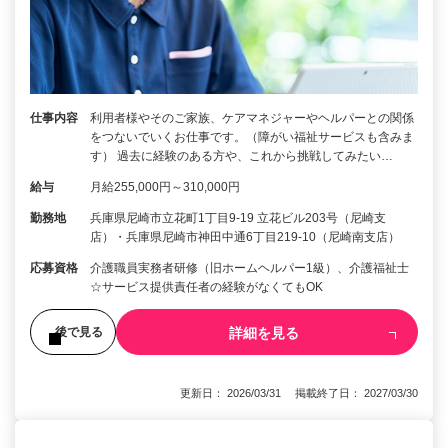
仕事内容
利用者様やそのご家族、ケアマネジャーやヘルパーとの関係
をつないでいくお仕事です。（障がい福祉サービスも含みま
す） 過去に経験のある方や、これから挑戦してみたい…
給与
月給255,000円～310,000円
勤務地
兵庫県尼崎市立花町1丁目9-19 立花ビル203号（尼崎支
店）・兵庫県尼崎市神田中通6丁目219-10（尼崎南支店）
応募資格
介護職員実務者研修（旧ホームヘルパー1級）、介護福祉士
☆サービス提供責任者の経験がなくてもOK
詳細を見る
後で見る
更新日： 2026/03/31 掲載終了日： 2027/03/30