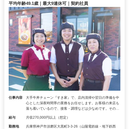
平均年齢49.1歳｜最大9連休可｜契約社員
仕事内容
大手牛丼チェーン『すき家』で、店内清掃や翌日の準備を中
心とした深夜時間帯の業務をお任せします。お客様の来店も
落ち着いているので、接客・調理などは少なめです。その…
給与
月収270,000円以上（想定）
勤務地
兵庫県神戸市須磨区大黒町3-3-26（山陽電鉄線・地下鉄西