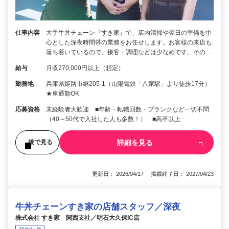
仕事内容
大手牛丼チェーン『すき家』で、店内清掃や翌日の準備を中
心とした深夜時間帯の業務をお任せします。お客様の来店も
落ち着いているので、接客・調理などは少なめです。その…
給与
月収270,000円以上（想定）
勤務地
兵庫県姫路市継205-1（山陽電鉄「八家駅」より徒歩17分）
★車通勤OK
応募資格
未経験者大歓迎 ■年齢・転職回数・ブランクなど一切不問
（40～50代で入社した人も多数！） ■高卒以上
詳細を見る
後で見る
更新日： 2026/04/17 掲載終了日： 2027/04/23
牛丼チェーンすき家の店舗スタッフ／深夜
株式会社 すき家 関西支社／明石大久保IC店