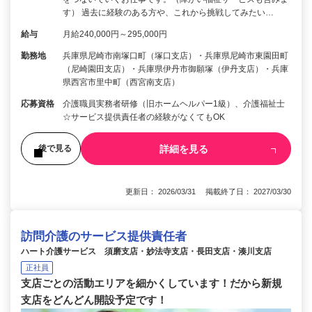
す） 過去に経験のある方や、これから挑戦してみたい…
給与
月給240,000円～295,000円
勤務地
兵庫県尼崎市南塚口町（塚口支店）・兵庫県尼崎市東園田町
（尼崎園田支店）・兵庫県伊丹市御願塚（伊丹支店）・兵庫
県西宮市里中町（西宮南支店）
応募資格
介護職員実務者研修（旧ホームヘルパー1級）、介護福祉士
☆サービス提供責任者の経験がなくてもOK
詳細を見る
後で見る
更新日： 2026/03/31 掲載終了日： 2027/03/30
訪問介護のサービス提供責任者
ハート介護サービス 須磨支店・妙法寺支店・長田支店・湊川支店
正社員
支店ごとの活動エリアを細かくしています！だから新規
支店をどんどん開設予定です！