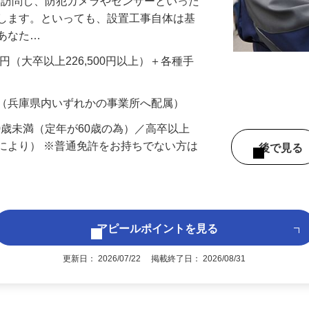
先を訪問し、防犯カメラやセンサーといった
置します。といっても、設置工事自体は基
、あなた…
700円（大卒以上226,500円以上）＋各種手
 （兵庫県内いずれかの事業所へ配属）
60歳未満（定年が60歳の為）／高卒以上
により） ※普通免許をお持ちでない方は
後で見
アピールポイントを見る
更新日： 2026/07/22 掲載終了日： 2026/08/31