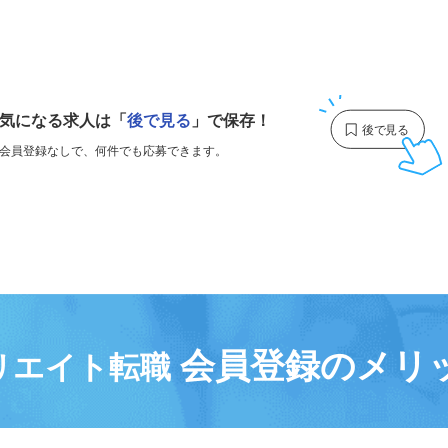
1
気になる求人は
「
後で見る
」で保存！
会員登録なしで、
何件でも応募できます。
会員登録のメリ
リエイト転職