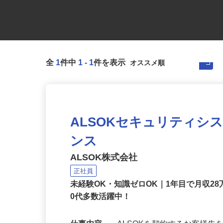
全
1
件中
1
-
1
件を表示
ALSOKセキュリティシ
ンス
ALSOK株式会社
正社員
未経験OK・知識ゼロOK｜1年目で月収28
0代多数活躍中！