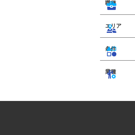
職種
エリア
条件
業種