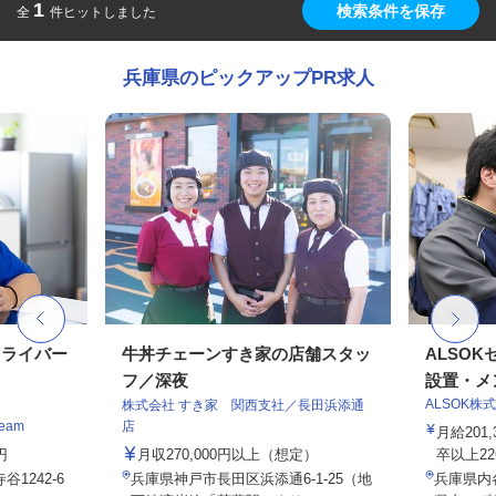
1
検索条件を保存
全
件ヒットしました
兵庫県のピックアップPR求人
ドライバー
牛丼チェーンすき家の店舗スタッ
ALSO
フ／深夜
設置・メン
ALSOK株
株式会社 すき家 関西支社／長田浜添通
eam
店
月給201
円
月収270,000円以上（想定）
卒以上226,
1242-6
兵庫県神戸市長田区浜添通6-1-25（地
兵庫県内