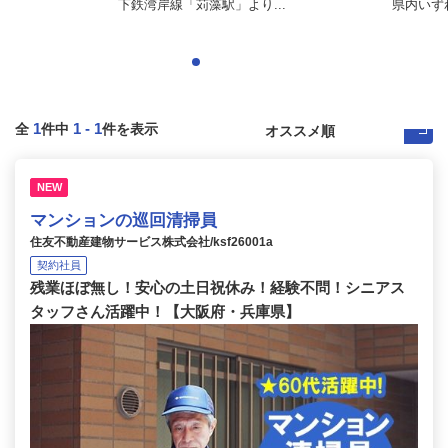
下鉄湾岸線「苅藻駅」より...
県内いず
1
1
-
1
全
件中
件を表示
NEW
マンションの巡回清掃員
住友不動産建物サービス株式会社/ksf26001a
契約社員
残業ほぼ無し！安心の土日祝休み！経験不問！シニアス
タッフさん活躍中！【大阪府・兵庫県】