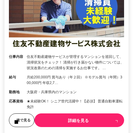
仕事内容
住友不動産建物サービスが管理するマンションを巡回して、
清掃状況をチェック！ 清掃が行き届かない物件については、
状況改善のための清掃を実施するお仕事です。 …
給与
月給200,000円 賞与あり（年２回） ※モデル賞与（年間）3
00,000円 年収2,7…
勤務地
大阪府・兵庫県内のマンション
応募資格
★未経験OK！ シニア世代活躍中！【必須】 普通自動車運転
免許
詳細を見る
後で見る