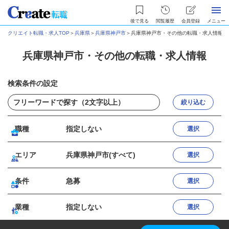
後で見る
閲覧履歴
会員登録
メニュー
クリエイト転職・求人TOP
＞
兵庫県
＞
兵庫県神戸市
＞
兵庫県神戸市・その他の転職・求人情報
兵庫県神戸市・その他の転職・求人情報
検索条件の設定
絞り込む
職種
指定しない
選択
エリア
兵庫県神戸市(すべて)
選択
条件
急募
選択
業種
指定しない
選択