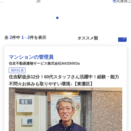
..
25
兵庫県
2
1
-
2
全
件中
件を表示
マンションの管理員
住友不動産建物サービス株式会社/kkf26003a
契約社員
住吉駅徒歩12分！60代スタッフさん活躍中！経験・能力
不問☆お休みも取りやすい環境♪【東灘区】