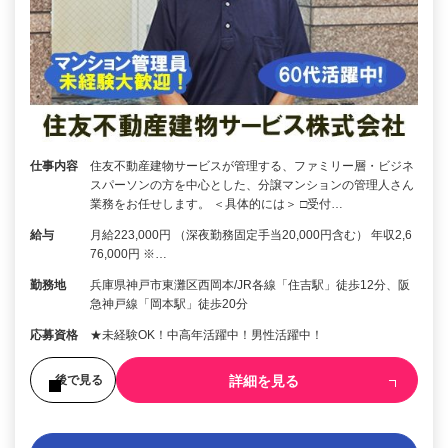
仕事内容
住友不動産建物サービスが管理する、ファミリー層・ビジネ
スパーソンの方を中心とした、分譲マンションの管理人さん
業務をお任せします。 ＜具体的には＞ □受付…
給与
月給223,000円 （深夜勤務固定手当20,000円含む） 年収2,6
76,000円 ※…
勤務地
兵庫県神戸市東灘区西岡本/JR各線「住吉駅」徒歩12分、阪
急神戸線「岡本駅」徒歩20分
応募資格
★未経験OK！中高年活躍中！男性活躍中！
詳細を見る
後で見る