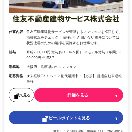
仕事内容
住友不動産建物サービスが管理するマンションを巡回して、
清掃状況をチェック！ 清掃が行き届かない物件については、
状況改善のための清掃を実施するお仕事です。 …
給与
月給200,000円 賞与あり（年２回） ※モデル賞与（年間）3
00,000円 年収2,7…
勤務地
大阪府・兵庫県内のマンション
応募資格
★未経験OK！ シニア世代活躍中！【必須】 普通自動車運転
免許
詳細を見る
後で見る
アピールポイントを見る
更新日： 2026/08/06 掲載終了日： 2026/08/08