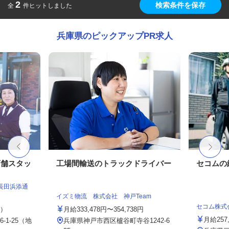
2
検索条件を保存
全
件ヒットしました
兵庫県のピックアップPR求人
店舗スタッ
工場間輸送のトラックドライバー
セコムの
長田浜添通
イズミ物流 株式会社 神戸Team
セコム株式
定）
月給333,478円〜354,738円
月給257
1-25（地
兵庫県神戸市西区櫨谷町寺谷1242-6