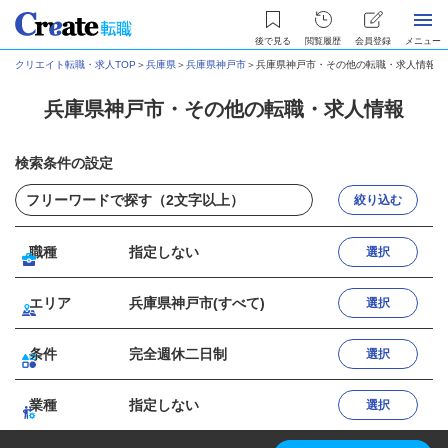
後で見る
閲覧履歴
会員登録
メニュー
クリエイト転職・求人TOP
＞
兵庫県
＞
兵庫県神戸市
＞
兵庫県神戸市・その他の転職・求人情報
兵庫県神戸市・その他の転職・求人情報
検索条件の設定
絞り込む
職種
指定しない
選択
エリア
兵庫県神戸市(すべて)
選択
条件
完全週休二日制
選択
業種
指定しない
選択