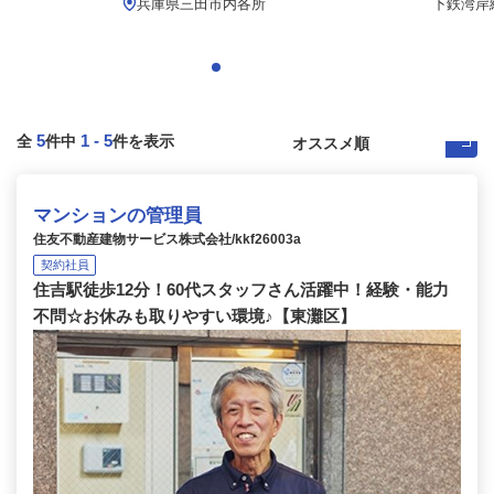
兵庫県三田市内各所
下鉄湾岸線
5
1
-
5
全
件中
件を表示
マンションの管理員
住友不動産建物サービス株式会社/kkf26003a
契約社員
住吉駅徒歩12分！60代スタッフさん活躍中！経験・能力
不問☆お休みも取りやすい環境♪【東灘区】