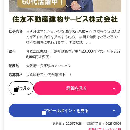
仕事内容
☆★分譲マンションの管理員代行業務★☆ 休暇等で管理人さ
んが不在の物件を担当するため、 場所や時間はバラバラで
様々な物件に携われます！ ▼勤務地一…
給与
月給233,000円 （深夜勤務固定手当20,000円含む）年収2,79
6,000円※深夜…
勤務地
大阪府・兵庫県のマンション
応募資格
未経験歓迎 中高年活躍中！！
詳細を見る
後で見る
アピールポイントを見る
更新日： 2026/07/28 掲載終了日： 2026/08/08
掲載終了まであと1日