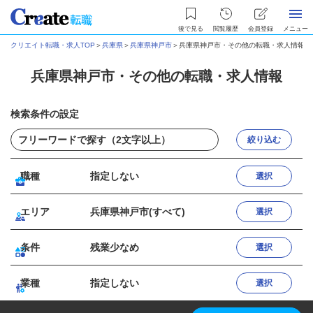
後で見る
閲覧履歴
会員登録
メニュー
クリエイト転職・求人TOP
＞
兵庫県
＞
兵庫県神戸市
＞
兵庫県神戸市・その他の転職・求人情報
兵庫県神戸市・その他の転職・求人情報
検索条件の設定
絞り込む
職種
指定しない
選択
エリア
兵庫県神戸市(すべて)
選択
条件
残業少なめ
選択
業種
指定しない
選択