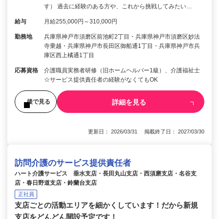
す） 過去に経験のある方や、これから挑戦してみたい…
給与
月給255,000円～310,000円
勤務地
兵庫県神戸市須磨区前池町2丁目・兵庫県神戸市須磨区妙法
寺乗越・兵庫県神戸市長田区御船通1丁目・兵庫県神戸市兵
庫区西上橘通1丁目
応募資格
介護職員実務者研修（旧ホームヘルパー1級）、介護福祉士
☆サービス提供責任者の経験がなくてもOK
詳細を見る
後で見る
更新日： 2026/03/31 掲載終了日： 2027/03/30
訪問介護のサービス提供責任者
ハート介護サービス 垂水支店・長田丸山支店・西須磨支店・名谷支
店・春日野道支店・鈴蘭台支店
正社員
支店ごとの活動エリアを細かくしています！だから新規
支店をどんどん開設予定です！