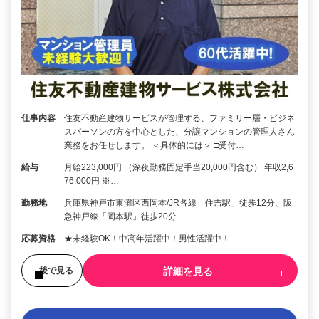
仕事内容
住友不動産建物サービスが管理する、ファミリー層・ビジネ
スパーソンの方を中心とした、分譲マンションの管理人さん
業務をお任せします。 ＜具体的には＞ □受付…
給与
月給223,000円 （深夜勤務固定手当20,000円含む） 年収2,6
76,000円 ※…
勤務地
兵庫県神戸市東灘区西岡本/JR各線「住吉駅」徒歩12分、阪
急神戸線「岡本駅」徒歩20分
応募資格
★未経験OK！中高年活躍中！男性活躍中！
詳細を見る
後で見る