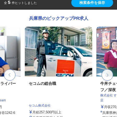
5
検索条件を保存
全
件ヒットしました
兵庫県のピックアップPR求人
ドライバー
セコムの総合職
牛丼チェ
フ／深夜
株式会社 
eam
店
セコム株式会社
円
月収27
月給257,500円以上
1242-6
兵庫県神戸