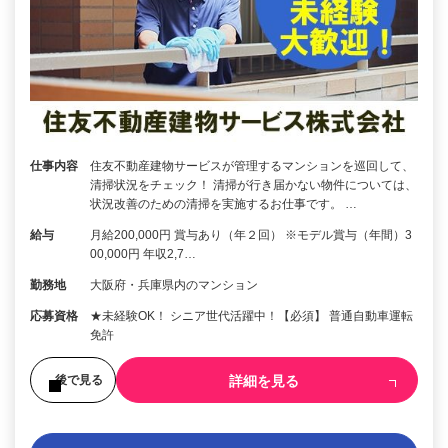
仕事内容
住友不動産建物サービスが管理するマンションを巡回して、
清掃状況をチェック！ 清掃が行き届かない物件については、
状況改善のための清掃を実施するお仕事です。 …
給与
月給200,000円 賞与あり（年２回） ※モデル賞与（年間）3
00,000円 年収2,7…
勤務地
大阪府・兵庫県内のマンション
応募資格
★未経験OK！ シニア世代活躍中！【必須】 普通自動車運転
免許
詳細を見る
後で見る