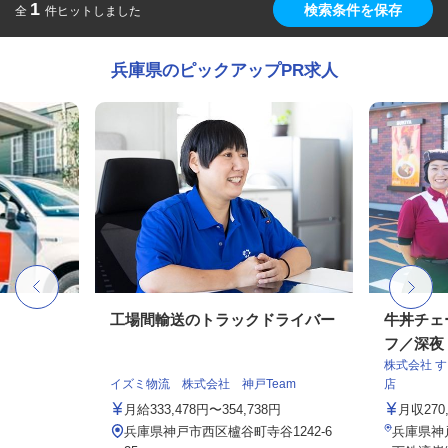
1
検索条件を保存
全
件ヒットしました
兵庫県のピックアップPR求人
工場間輸送のトラックドライバー
牛丼チェ
フ／深夜
株式会社 
イズミ物流 株式会社 神戸Team
店
月給333,478円〜354,738円
月収27
兵庫県神戸市西区櫨谷町寺谷1242-6
兵庫県神戸