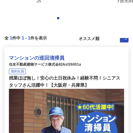
25
下鉄湾岸線
1
1
-
1
全
件中
件を表示
マンションの巡回清掃員
住友不動産建物サービス株式会社/ksf26001a
契約社員
残業ほぼ無し！安心の土日祝休み！経験不問！シニアス
タッフさん活躍中！【大阪府・兵庫県】