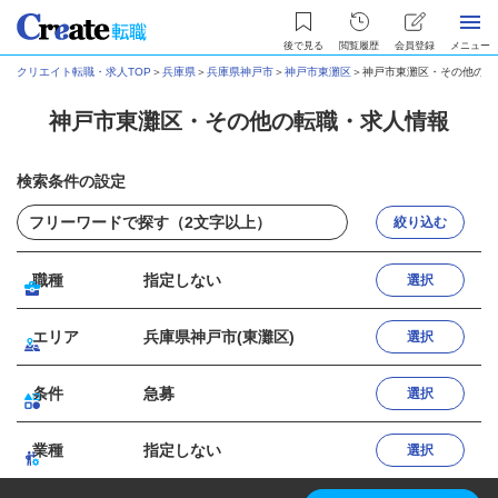
後で見る
閲覧履歴
会員登録
メニュー
クリエイト転職・求人TOP
＞
兵庫県
＞
兵庫県神戸市
＞
神戸市東灘区
＞
神戸市東灘区・その他の転
神戸市東灘区・その他の転職・求人情報
検索条件の設定
絞り込む
職種
指定しない
選択
エリア
兵庫県神戸市(東灘区)
選択
条件
急募
選択
業種
指定しない
選択