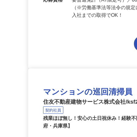
勤務地
兵庫県内各エリアでの勤務
応募資格
要普通免許（AT限定可）／
（※労働基準法等法令の規定
入社までの取得でOK！
マンションの巡回清掃員
住友不動産建物サービス株式会社/ksf2
契約社員
残業ほぼ無し！安心の土日祝休み！経験