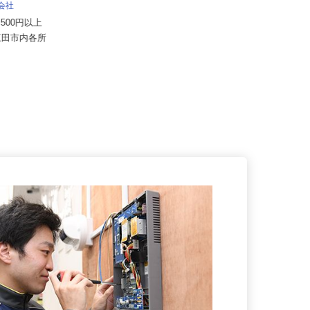
イズミ物流 株式会社 神戸Team
式会社
月給333,478円〜354,738円
57,500円以上
兵庫県神戸市西区櫨谷町寺谷1242-
県三田市内各所
625