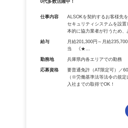
未経験OK・知識ゼロOK｜1年目で月収28
0代多数活躍中！
仕事内容
ALSOKを契約するお客様
セキュリティシステムを設
本的に協力業者が行うため
給与
月給201,300円～月給235,
当 《★…
勤務地
兵庫県内各エリアでの勤務
応募資格
要普通免許（AT限定可）／
（※労働基準法等法令の規定
入社までの取得でOK！