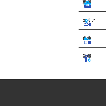
職種
エリア
条件
業種