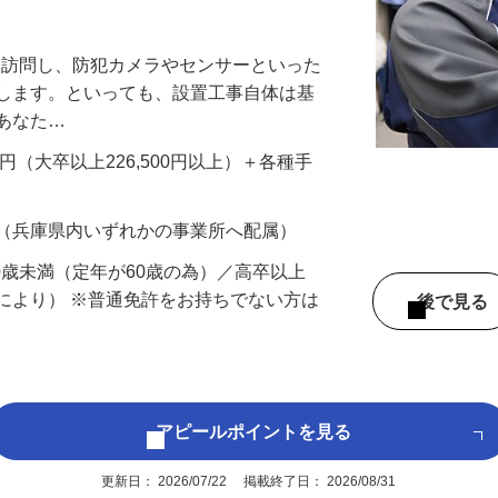
万円以上も！｜賞与平均137万円｜20代3
先を訪問し、防犯カメラやセンサーといった
置します。といっても、設置工事自体は基
、あなた…
700円（大卒以上226,500円以上）＋各種手
 （兵庫県内いずれかの事業所へ配属）
60歳未満（定年が60歳の為）／高卒以上
により） ※普通免許をお持ちでない方は
後で見
アピールポイントを見る