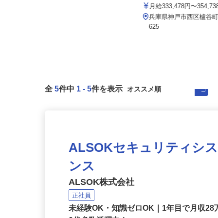
イズミ物流 株式会社 神戸
セコム株式会社
月給333,478円〜354,7
月給257,500円以上
兵庫県神戸市西区櫨谷町寺
兵庫県三田市内各所
625
全
5
件中
1
-
5
件を表示
ALSOKセキュリティシ
ンス
ALSOK株式会社
正社員