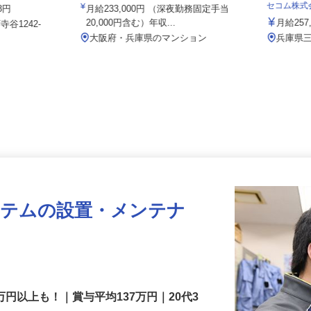
Team
002a
セコム株
38円
月給233,000円 （深夜勤務固定手当
20,000円含む）年収...
月給2
谷1242-
大阪府・兵庫県のマンション
兵庫
ステムの設置・メンテナ