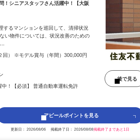
6001a
不問！シニアスタッフさん活躍中！【大阪
管理するマンションを巡回して、清掃状況
かない物件については、状況改善のための
 …
年２回） ※モデル賞与（年間）300,000円
ョン
後で見
活躍中！【必須】 普通自動車運転免許
アピールポイントを見る