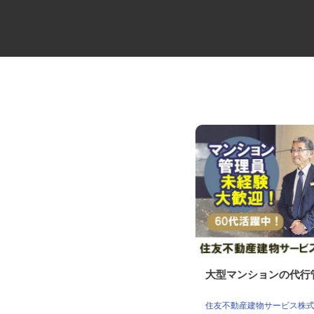
牛丼チェーンすき家の店舗スタ
大型マンションの代
ッフ／深夜