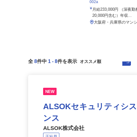
株式会社 すき家 関西支社／2国明石魚
住友不動産建物サービス株式会
住店
002a
月収270,000円以上（想定）
月給233,000円 （深
20,000円含む）年収...
兵庫県明石市魚住町金ヶ崎324-1（J
R線「大久保駅」・「魚住駅...
大阪府・兵庫県のマン
全
8
件中
1
-
8
件を表示
NEW
ALSOKセキュリティシ
ンス
ALSOK株式会社