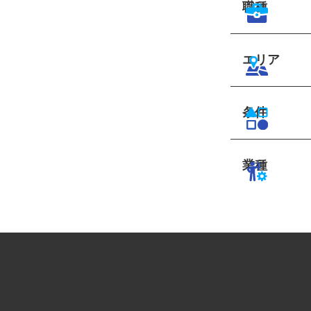
職種
エリア
条件
業種