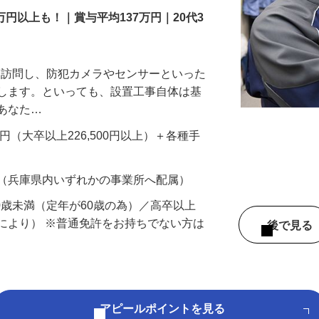
万円以上も！｜賞与平均137万円｜20代3
先を訪問し、防犯カメラやセンサーといった
置します。といっても、設置工事自体は基
、あなた…
700円（大卒以上226,500円以上）＋各種手
 （兵庫県内いずれかの事業所へ配属）
60歳未満（定年が60歳の為）／高卒以上
により） ※普通免許をお持ちでない方は
後で見