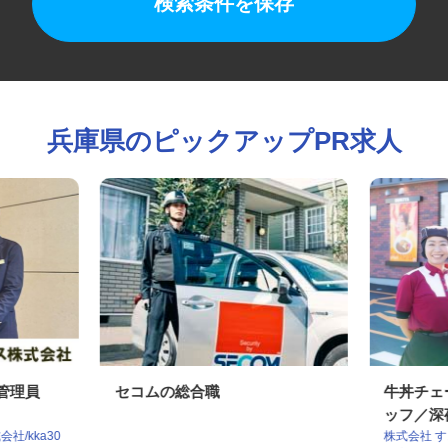
検索条件を保存
兵庫県のピックアップPR求人
行管理員
セコムの総合職
牛丼チ
ッフ／