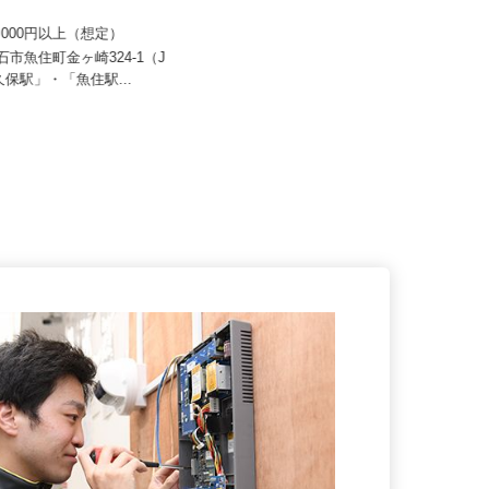
 すき家 関西支社／2国明石魚
住友不動産建物サービス株式会社/kka30
002a
70,000円以上（想定）
月給233,000円 （深夜勤務固定手当
20,000円含む）年収...
明石市魚住町金ヶ崎324-1（J
大久保駅」・「魚住駅...
大阪府・兵庫県のマンション