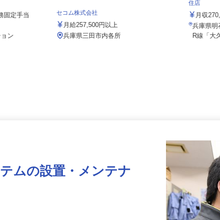
社/kka30
株式会社
住店
セコム株式会社
夜勤務固定手当
月収2
月給257,500円以上
兵庫県
ション
兵庫県三田市内各所
R線「
ステムの設置・メンテナ