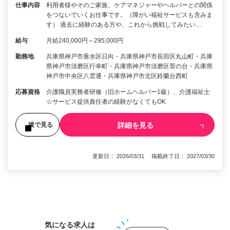
仕事内容
利用者様やそのご家族、ケアマネジャーやヘルパーとの関係
をつないでいくお仕事です。（障がい福祉サービスも含みま
す） 過去に経験のある方や、これから挑戦してみたい…
給与
月給240,000円～295,000円
勤務地
兵庫県神戸市垂水区日向・兵庫県神戸市長田区丸山町・兵庫
県神戸市須磨区行幸町・兵庫県神戸市須磨区菅の台・兵庫県
神戸市中央区八雲通・兵庫県神戸市北区鈴蘭台西町
応募資格
介護職員実務者研修（旧ホームヘルパー1級）、介護福祉士
☆サービス提供責任者の経験がなくてもOK
詳細を見る
後で見る
更新日： 2026/03/31 掲載終了日： 2027/03/30
1
気になる求人は