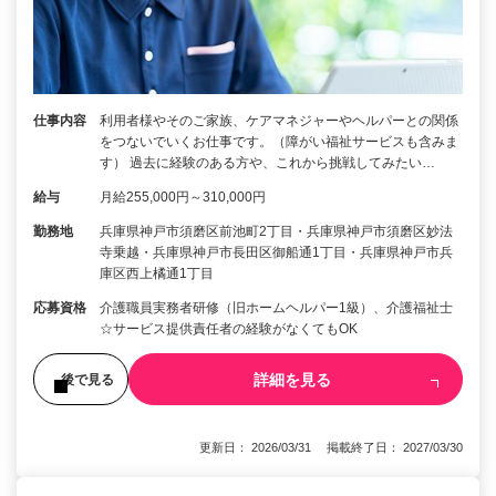
仕事内容
利用者様やそのご家族、ケアマネジャーやヘルパーとの関係
をつないでいくお仕事です。（障がい福祉サービスも含みま
す） 過去に経験のある方や、これから挑戦してみたい…
給与
月給255,000円～310,000円
勤務地
兵庫県神戸市須磨区前池町2丁目・兵庫県神戸市須磨区妙法
寺乗越・兵庫県神戸市長田区御船通1丁目・兵庫県神戸市兵
庫区西上橘通1丁目
応募資格
介護職員実務者研修（旧ホームヘルパー1級）、介護福祉士
☆サービス提供責任者の経験がなくてもOK
詳細を見る
後で見る
更新日： 2026/03/31 掲載終了日： 2027/03/30