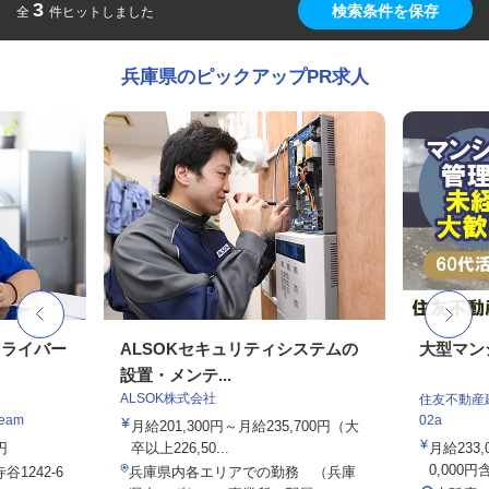
3
検索条件を保存
全
件ヒットしました
兵庫県のピックアップPR求人
ドライバー
ALSOKセキュリティシステムの
大型マン
設置・メンテ...
ALSOK株式会社
住友不動産建
eam
02a
月給201,300円～月給235,700円（大
円
卒以上226,50...
月給233
0,000円
1242-6
兵庫県内各エリアでの勤務 （兵庫