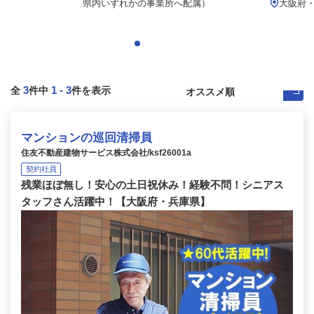
県内いずれかの事業所へ配属）
大阪府
3
1
-
3
全
件中
件を表示
マンションの巡回清掃員
住友不動産建物サービス株式会社/ksf26001a
契約社員
残業ほぼ無し！安心の土日祝休み！経験不問！シニアス
タッフさん活躍中！【大阪府・兵庫県】