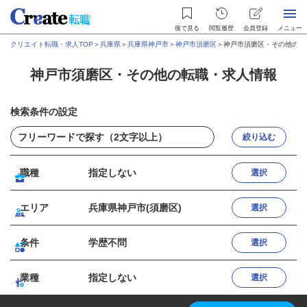
後で見る
閲覧履歴
会員登録
メニュー
クリエイト転職・求人TOP
＞
兵庫県
＞
兵庫県神戸市
＞
神戸市須磨区
＞
神戸市須磨区・その他の転
神戸市須磨区・その他の転職・求人情報
検索条件の設定
絞り込む
職種
指定しない
選択
エリア
兵庫県神戸市(須磨区)
選択
条件
学歴不問
選択
業種
指定しない
選択