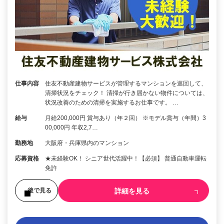
仕事内容
住友不動産建物サービスが管理するマンションを巡回して、
清掃状況をチェック！ 清掃が行き届かない物件については、
状況改善のための清掃を実施するお仕事です。 …
給与
月給200,000円 賞与あり（年２回） ※モデル賞与（年間）3
00,000円 年収2,7…
勤務地
大阪府・兵庫県内のマンション
応募資格
★未経験OK！ シニア世代活躍中！【必須】 普通自動車運転
免許
詳細を見る
後で見る