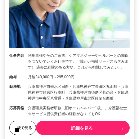
仕事内容
利用者様やそのご家族、ケアマネジャーやヘルパーとの関係
をつないでいくお仕事です。（障がい福祉サービスも含みま
す） 過去に経験のある方や、これから挑戦してみたい…
給与
月給240,000円～295,000円
勤務地
兵庫県神戸市垂水区日向・兵庫県神戸市長田区丸山町・兵庫
県神戸市須磨区行幸町・兵庫県神戸市須磨区菅の台・兵庫県
神戸市中央区八雲通・兵庫県神戸市北区鈴蘭台西町
応募資格
介護職員実務者研修（旧ホームヘルパー1級）、介護福祉士
☆サービス提供責任者の経験がなくてもOK
詳細を見る
後で見る