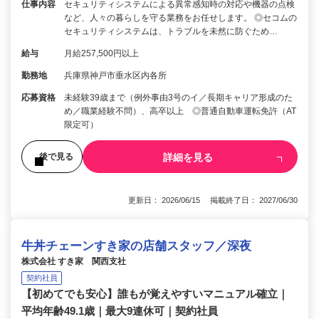
仕事内容
セキュリティシステムによる異常感知時の対応や機器の点検
など、人々の暮らしを守る業務をお任せします。 ◎セコムの
セキュリティシステムは、トラブルを未然に防ぐため…
給与
月給257,500円以上
勤務地
兵庫県神戸市垂水区内各所
応募資格
未経験39歳まで（例外事由3号のイ／長期キャリア形成のた
め／職業経験不問）、高卒以上 ◎普通自動車運転免許（AT
限定可）
詳細を見る
後で見る
更新日： 2026/06/15 掲載終了日： 2027/06/30
牛丼チェーンすき家の店舗スタッフ／深夜
株式会社 すき家 関西支社
契約社員
【初めてでも安心】誰もが覚えやすいマニュアル確立｜
平均年齢49.1歳｜最大9連休可｜契約社員