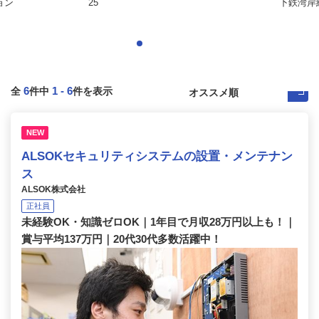
ョン
25
下鉄湾岸線
6
1
-
6
全
件中
件を表示
NEW
ALSOKセキュリティシステムの設置・メンテナン
ス
ALSOK株式会社
正社員
未経験OK・知識ゼロOK｜1年目で月収28万円以上も！｜
賞与平均137万円｜20代30代多数活躍中！