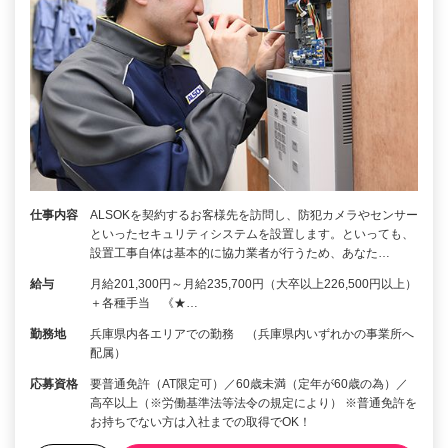
仕事内容
ALSOKを契約するお客様先を訪問し、防犯カメラやセンサー
といったセキュリティシステムを設置します。といっても、
設置工事自体は基本的に協力業者が行うため、あなた…
給与
月給201,300円～月給235,700円（大卒以上226,500円以上）
＋各種手当 《★…
勤務地
兵庫県内各エリアでの勤務 （兵庫県内いずれかの事業所へ
配属）
応募資格
要普通免許（AT限定可）／60歳未満（定年が60歳の為）／
高卒以上（※労働基準法等法令の規定により） ※普通免許を
お持ちでない方は入社までの取得でOK！