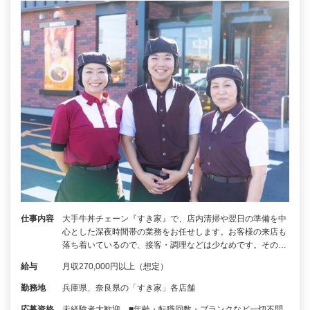
仕事内容
大手牛丼チェーン『すき家』で、店内清掃や翌日の準備を中
心とした深夜時間帯の業務をお任せします。お客様の来店も
落ち着いているので、接客・調理などは少なめです。その…
給与
月収270,000円以上（想定）
勤務地
兵庫県、奈良県の「すき家」各店舗
応募資格
未経験者大歓迎 ■年齢・転職回数・ブランクなど一切不問