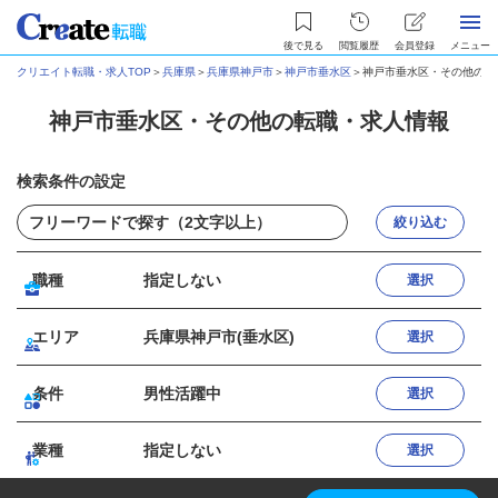
後で見る
閲覧履歴
会員登録
メニュー
クリエイト転職・求人TOP
＞
兵庫県
＞
兵庫県神戸市
＞
神戸市垂水区
＞
神戸市垂水区・その他の転
神戸市垂水区・その他の転職・求人情報
検索条件の設定
絞り込む
職種
指定しない
選択
エリア
兵庫県神戸市(垂水区)
選択
条件
男性活躍中
選択
業種
指定しない
選択