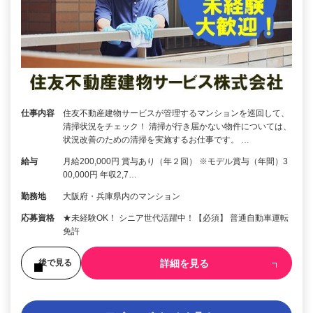
仕事内容
住友不動産建物サービスが管理するマンションを巡回して、
清掃状況をチェック！ 清掃が行き届かない物件については、
状況改善のための清掃を実施するお仕事です。 …
給与
月給200,000円 賞与あり（年２回） ※モデル賞与（年間）3
00,000円 年収2,7…
勤務地
大阪府・兵庫県内のマンション
応募資格
★未経験OK！ シニア世代活躍中！【必須】 普通自動車運転
免許
詳細を見る
後で見る