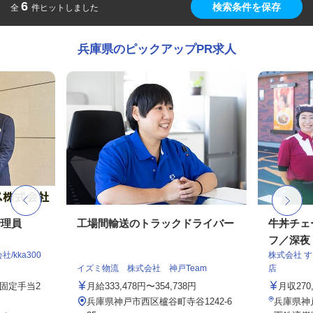
6
検索条件を保存
全
件ヒットしました
兵庫県のピックアップPR求人
管理員
工場間輸送のトラックドライバー
牛丼チェ
フ／深夜
kka300
株式会社 
イズミ物流 株式会社 神戸Team
店
務固定手当2
月給333,478円〜354,738円
月収27
兵庫県神戸市西区櫨谷町寺谷1242-6
兵庫県神戸