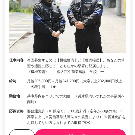
仕事内容
今回募集するのは【機械警備】と【警備輸送】。あなたの希
望や適性に応じて、どちらかの部署に配属します。 ――
《機械警備》―― 個人宅や商業施設、学校、一…
給与
月給206,800円～月給241,200円（大卒以上232,000円以上）
＋各種手当 《★…
勤務地
兵庫県内各エリアでの勤務 （兵庫県内いずれかの事業所へ
配属）
応募資格
要普通免許（AT限定可）／60歳未満（定年が60歳の為）／
高卒以上（※労働基準法等法令の規定により） ※普通免許を
お持ちでない方は入社までの取得でOK！