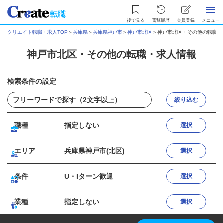
後で見る
閲覧履歴
会員登録
メニュー
クリエイト転職・求人TOP
＞
兵庫県
＞
兵庫県神戸市
＞
神戸市北区
＞
神戸市北区・その他の転職・
神戸市北区・その他の転職・求人情報
検索条件の設定
絞り込む
職種
指定しない
選択
エリア
兵庫県神戸市(北区)
選択
条件
U・Iターン歓迎
選択
業種
指定しない
選択