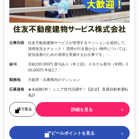
仕事内容
住友不動産建物サービスが管理するマンションを巡回して、
清掃状況をチェック！ 清掃が行き届かない物件については、
状況改善のための清掃を実施するお仕事です。 …
給与
月給200,000円 賞与あり（年２回） ※モデル賞与（年間）3
00,000円 年収2,7…
勤務地
大阪府・兵庫県内のマンション
応募資格
★未経験OK！ シニア世代活躍中！【必須】 普通自動車運転
免許
詳細を見る
後で見る
アピールポイントを見る