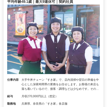
平均年齢49.1歳｜最大9連休可｜契約社員
仕事内容
大手牛丼チェーン『すき家』で、店内清掃や翌日の準備を中
心とした深夜時間帯の業務をお任せします。お客様の来店も
落ち着いているので、接客・調理などは少なめです。その…
給与
月収270,000円以上（想定）
勤務地
兵庫県、奈良県の「すき家」各店舗