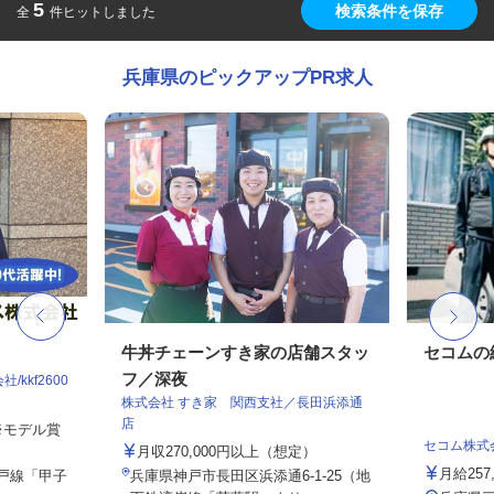
5
検索条件を保存
全
件ヒットしました
兵庫県のピックアップPR求人
牛丼チェーンすき家の店舗スタッ
セコムの
フ／深夜
kkf2600
株式会社 すき家 関西支社／長田浜添通
店
 ※モデル賞
セコム株式
月収270,000円以上（想定）
月給257
神戸線「甲子
兵庫県神戸市長田区浜添通6-1-25（地