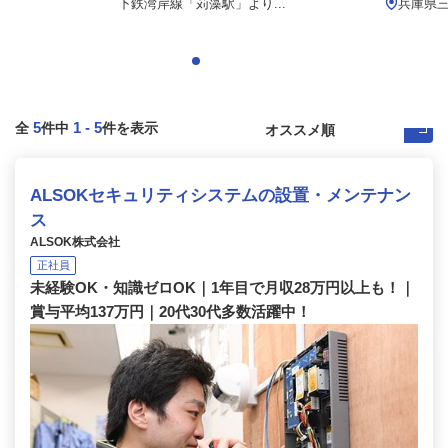
下鉄湾岸線「苅藻駅」より...
兵庫県
5
1
-
5
全
件中
件を表示
ALSOKセキュリティシステムの設置・メンテナン
ス
ALSOK株式会社
正社員
未経験OK・知識ゼロOK｜1年目で月収28万円以上も！｜
賞与平均137万円｜20代30代多数活躍中！