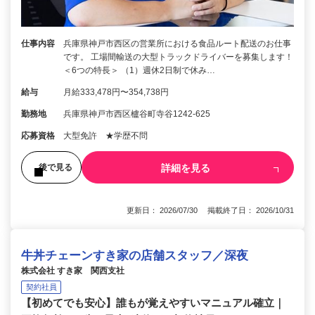
仕事内容
兵庫県神戸市西区の営業所における食品ルート配送のお仕事
です。 工場間輸送の大型トラックドライバーを募集します！
＜6つの特長＞ （1）週休2日制で休み…
給与
月給333,478円〜354,738円
勤務地
兵庫県神戸市西区櫨谷町寺谷1242-625
応募資格
大型免許 ★学歴不問
詳細を見る
後で見る
更新日： 2026/07/30 掲載終了日： 2026/10/31
牛丼チェーンすき家の店舗スタッフ／深夜
株式会社 すき家 関西支社
契約社員
【初めてでも安心】誰もが覚えやすいマニュアル確立｜