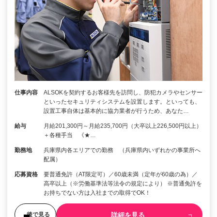
仕事内容
ALSOKを契約するお客様先を訪問し、防犯カメラやセンサー
といったセキュリティシステムを設置します。といっても、
設置工事自体は基本的に協力業者が行うため、あなた…
給与
月給201,300円～月給235,700円（大卒以上226,500円以上）
＋各種手当 《★…
勤務地
兵庫県内各エリアでの勤務 （兵庫県内いずれかの事業所へ
配属）
応募資格
要普通免許（AT限定可）／60歳未満（定年が60歳の為）／
高卒以上（※労働基準法等法令の規定により） ※普通免許を
お持ちでない方は入社までの取得でOK！
詳細を見る
後で見る