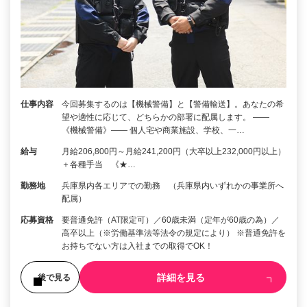
仕事内容
今回募集するのは【機械警備】と【警備輸送】。あなたの希
望や適性に応じて、どちらかの部署に配属します。 ――
《機械警備》―― 個人宅や商業施設、学校、一…
給与
月給206,800円～月給241,200円（大卒以上232,000円以上）
＋各種手当 《★…
勤務地
兵庫県内各エリアでの勤務 （兵庫県内いずれかの事業所へ
配属）
応募資格
要普通免許（AT限定可）／60歳未満（定年が60歳の為）／
高卒以上（※労働基準法等法令の規定により） ※普通免許を
お持ちでない方は入社までの取得でOK！
詳細を見る
後で見る