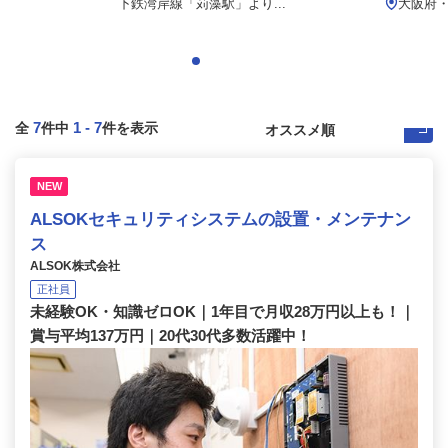
下鉄湾岸線「苅藻駅」より...
大阪府
7
1
-
7
全
件中
件を表示
NEW
ALSOKセキュリティシステムの設置・メンテナン
ス
ALSOK株式会社
正社員
未経験OK・知識ゼロOK｜1年目で月収28万円以上も！｜
賞与平均137万円｜20代30代多数活躍中！