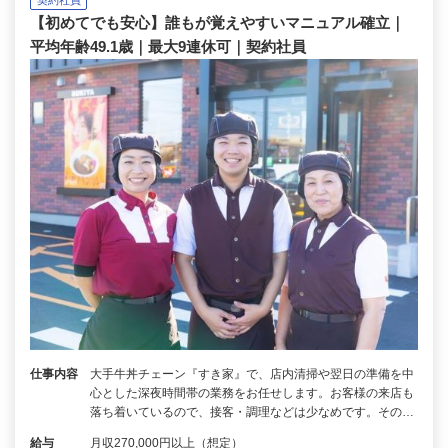
【初めてでも安心】誰もが覚えやすいマニュアル確立｜
平均年齢49.1歳｜最大9連休可｜契約社員
仕事内容
大手牛丼チェーン『すき家』で、店内清掃や翌日の準備を中
心とした深夜時間帯の業務をお任せします。お客様の来店も
落ち着いているので、接客・調理などは少なめです。その…
給与
月収270,000円以上（想定）