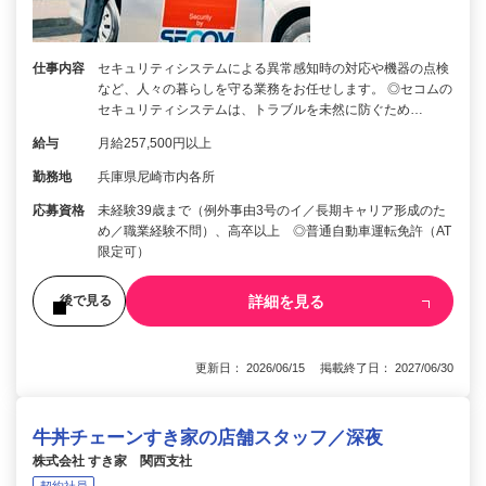
仕事内容
セキュリティシステムによる異常感知時の対応や機器の点検
など、人々の暮らしを守る業務をお任せします。 ◎セコムの
セキュリティシステムは、トラブルを未然に防ぐため…
給与
月給257,500円以上
勤務地
兵庫県尼崎市内各所
応募資格
未経験39歳まで（例外事由3号のイ／長期キャリア形成のた
め／職業経験不問）、高卒以上 ◎普通自動車運転免許（AT
限定可）
詳細を見る
後で見る
更新日： 2026/06/15 掲載終了日： 2027/06/30
牛丼チェーンすき家の店舗スタッフ／深夜
株式会社 すき家 関西支社
契約社員