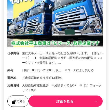
仕事内容
主に大手メーカー取引先への配送をお願いします。 【運行ル
ート】 ［1］大型地場配送 ※神戸～関西間の路線配送 ※フォ
ークリフトを使用します。 …
給与
日給15,000円〜21,000円以上 ※コースにより異なる
勤務地
兵庫県尼崎市東海岸町13番地1
応募資格
大型自動車運転免許 ※経験無くてもOK ※［1］フォーク
リフト免許
詳細を見る
後で見る