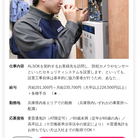
仕事内容
ALSOKを契約するお客様先を訪問し、防犯カメラやセンサー
といったセキュリティシステムを設置します。といっても、
設置工事自体は基本的に協力業者が行うため、あなた…
給与
月給201,300円～月給235,700円（大卒以上226,500円以上）
＋各種手当 《★…
勤務地
兵庫県内各エリアでの勤務 （兵庫県内いずれかの事業所へ
配属）
応募資格
要普通免許（AT限定可）／60歳未満（定年が60歳の為）／
高卒以上（※労働基準法等法令の規定により） ※普通免許を
お持ちでない方は入社までの取得でOK！