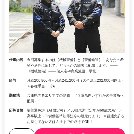
仕事内容
今回募集するのは【機械警備】と【警備輸送】。あなたの希
望や適性に応じて、どちらかの部署に配属します。 ――
《機械警備》―― 個人宅や商業施設、学校、一…
給与
月給206,800円～月給241,200円（大卒以上232,000円以上）
＋各種手当 《★…
勤務地
兵庫県内各エリアでの勤務 （兵庫県内いずれかの事業所へ
配属）
応募資格
要普通免許（AT限定可）／60歳未満（定年が60歳の為）／
高卒以上（※労働基準法等法令の規定により） ※普通免許を
お持ちでない方は入社までの取得でOK！