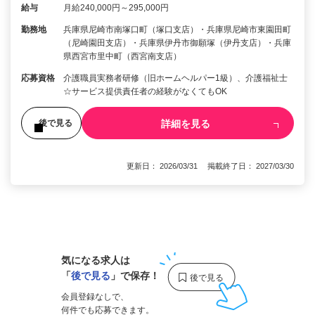
給与
月給240,000円～295,000円
勤務地
兵庫県尼崎市南塚口町（塚口支店）・兵庫県尼崎市東園田町
（尼崎園田支店）・兵庫県伊丹市御願塚（伊丹支店）・兵庫
県西宮市里中町（西宮南支店）
応募資格
介護職員実務者研修（旧ホームヘルパー1級）、介護福祉士
☆サービス提供責任者の経験がなくてもOK
詳細を見る
後で見る
更新日： 2026/03/31 掲載終了日： 2027/03/30
1
気になる求人は
「
後で見る
」で保存！
会員登録なしで、
何件でも応募できます。