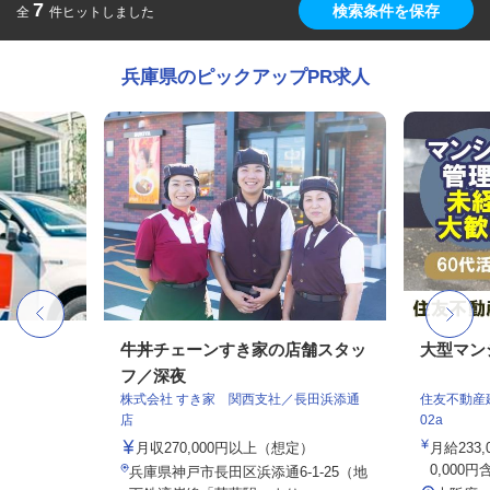
7
検索条件を保存
全
件ヒットしました
兵庫県のピックアップPR求人
牛丼チェーンすき家の店舗スタッ
大型マン
フ／深夜
株式会社 すき家 関西支社／長田浜添通
住友不動産建
店
02a
月収270,000円以上（想定）
月給233
0,000円
兵庫県神戸市長田区浜添通6-1-25（地