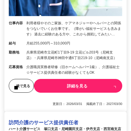
仕事内容
利用者様やそのご家族、ケアマネジャーやヘルパーとの関係
をつないでいくお仕事です。（障がい福祉サービスも含みま
す） 過去に経験のある方や、これから挑戦してみたい…
給与
月給255,000円～310,000円
勤務地
兵庫県尼崎市立花町1丁目9-19 立花ビル203号（尼崎支
店）・兵庫県尼崎市神田中通6丁目219-10（尼崎南支店）
応募資格
介護職員実務者研修（旧ホームヘルパー1級）、介護福祉士
☆サービス提供責任者の経験がなくてもOK
詳細を見る
後で見る
更新日： 2026/03/31 掲載終了日： 2027/03/30
訪問介護のサービス提供責任者
ハート介護サービス 塚口支店・尼崎園田支店・伊丹支店・西宮南支店