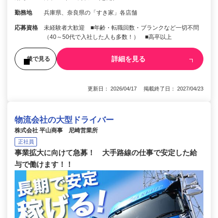
勤務地
兵庫県、奈良県の「すき家」各店舗
応募資格
未経験者大歓迎 ■年齢・転職回数・ブランクなど一切不問
（40～50代で入社した人も多数！） ■高卒以上
詳細を見る
後で見る
更新日： 2026/04/17 掲載終了日： 2027/04/23
物流会社の大型ドライバー
株式会社 平山商事 尼崎営業所
正社員
事業拡大に向けて急募！ 大手路線の仕事で安定した給
与で働けます！！