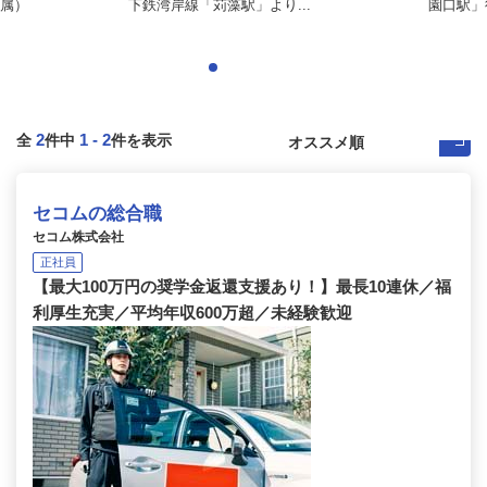
属）
下鉄湾岸線「苅藻駅」より...
園口駅」
2
1
-
2
全
件中
件を表示
セコムの総合職
セコム株式会社
正社員
【最大100万円の奨学金返還支援あり！】最長10連休／福
利厚生充実／平均年収600万超／未経験歓迎