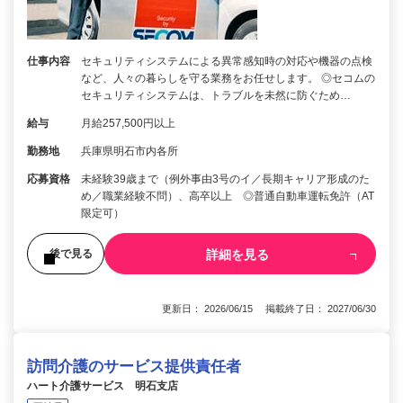
仕事内容
セキュリティシステムによる異常感知時の対応や機器の点検
など、人々の暮らしを守る業務をお任せします。 ◎セコムの
セキュリティシステムは、トラブルを未然に防ぐため…
給与
月給257,500円以上
勤務地
兵庫県明石市内各所
応募資格
未経験39歳まで（例外事由3号のイ／長期キャリア形成のた
め／職業経験不問）、高卒以上 ◎普通自動車運転免許（AT
限定可）
詳細を見る
後で見る
更新日： 2026/06/15 掲載終了日： 2027/06/30
訪問介護のサービス提供責任者
ハート介護サービス 明石支店