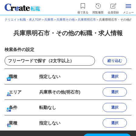
後で見る
閲覧履歴
会員登録
メニュー
クリエイト転職・求人TOP
＞
兵庫県
＞
兵庫県その他
＞
兵庫県明石市
＞
兵庫県明石市・その他の転
兵庫県明石市・その他の転職・求人情報
検索条件の設定
絞り込む
職種
指定しない
選択
エリア
兵庫県その他(明石市)
選択
条件
転勤なし
選択
業種
指定しない
選択