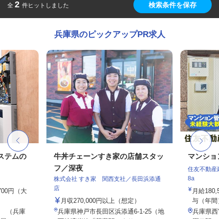
2
検索条件を保存
全
件ヒットしました
兵庫県のピックアップPR求人
ステムの
牛丼チェーンすき家の店舗スタッ
マンショ
フ／深夜
住友不動産建
8a
株式会社 すき家 関西支社／長田浜添通
店
,700円（大
月給180
月収270,000円以上（想定）
与（年間）1
 （兵庫
兵庫県神戸市長田区浜添通6-1-25（地
兵庫県西