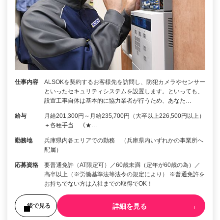
仕事内容
ALSOKを契約するお客様先を訪問し、防犯カメラやセンサー
といったセキュリティシステムを設置します。といっても、
設置工事自体は基本的に協力業者が行うため、あなた…
給与
月給201,300円～月給235,700円（大卒以上226,500円以上）
＋各種手当 《★…
勤務地
兵庫県内各エリアでの勤務 （兵庫県内いずれかの事業所へ
配属）
応募資格
要普通免許（AT限定可）／60歳未満（定年が60歳の為）／
高卒以上（※労働基準法等法令の規定により） ※普通免許を
お持ちでない方は入社までの取得でOK！
詳細を見る
後で見る