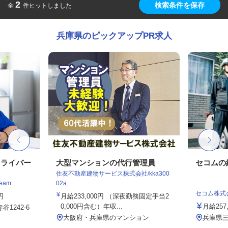
2
検索条件を保存
全
件ヒットしました
兵庫県のピックアップPR求人
ドライバー
大型マンションの代行管理員
セコムの
住友不動産建物サービス株式会社/kka300
eam
02a
セコム株式
円
月給233,000円 （深夜勤務固定手当2
0,000円含む）年収...
月給257
1242-6
大阪府・兵庫県のマンション
兵庫県