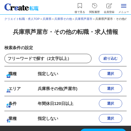
後で見る
閲覧履歴
会員登録
メニュー
クリエイト転職・求人TOP
＞
兵庫県
＞
兵庫県その他
＞
兵庫県芦屋市
＞
兵庫県芦屋市・その他の転
兵庫県芦屋市・その他の転職・求人情報
検索条件の設定
絞り込む
職種
指定しない
選択
エリア
兵庫県その他(芦屋市)
選択
条件
年間休日120日以上
選択
業種
指定しない
選択