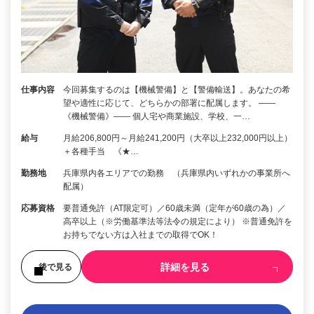
仕事内容
今回募集するのは【機械警備】と【警備輸送】。あなたの希
望や適性に応じて、どちらかの部署に配属します。 ――
《機械警備》―― 個人宅や商業施設、学校、一…
給与
月給206,800円～月給241,200円（大卒以上232,000円以上）
＋各種手当 《★…
勤務地
兵庫県内各エリアでの勤務 （兵庫県内いずれかの事業所へ
配属）
応募資格
要普通免許（AT限定可）／60歳未満（定年が60歳の為）／
高卒以上（※労働基準法等法令の規定により） ※普通免許を
お持ちでない方は入社までの取得でOK！
詳細を見る
後で見る