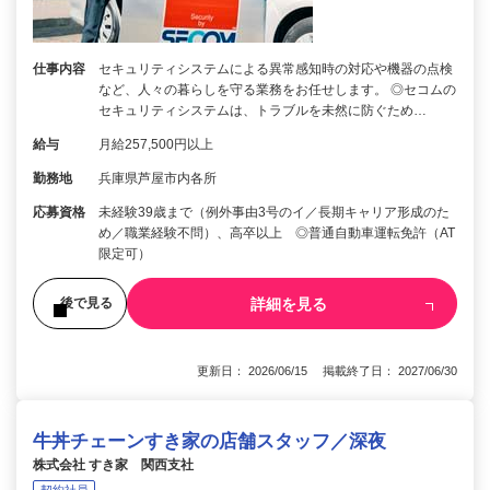
仕事内容
セキュリティシステムによる異常感知時の対応や機器の点検
など、人々の暮らしを守る業務をお任せします。 ◎セコムの
セキュリティシステムは、トラブルを未然に防ぐため…
給与
月給257,500円以上
勤務地
兵庫県芦屋市内各所
応募資格
未経験39歳まで（例外事由3号のイ／長期キャリア形成のた
め／職業経験不問）、高卒以上 ◎普通自動車運転免許（AT
限定可）
詳細を見る
後で見る
更新日： 2026/06/15 掲載終了日： 2027/06/30
牛丼チェーンすき家の店舗スタッフ／深夜
株式会社 すき家 関西支社
契約社員