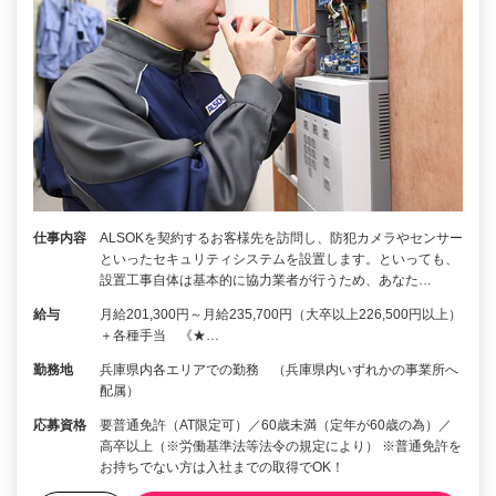
仕事内容
ALSOKを契約するお客様先を訪問し、防犯カメラやセンサー
といったセキュリティシステムを設置します。といっても、
設置工事自体は基本的に協力業者が行うため、あなた…
給与
月給201,300円～月給235,700円（大卒以上226,500円以上）
＋各種手当 《★…
勤務地
兵庫県内各エリアでの勤務 （兵庫県内いずれかの事業所へ
配属）
応募資格
要普通免許（AT限定可）／60歳未満（定年が60歳の為）／
高卒以上（※労働基準法等法令の規定により） ※普通免許を
お持ちでない方は入社までの取得でOK！