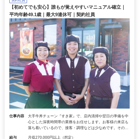
【初めてでも安心】誰もが覚えやすいマニュアル確立｜
平均年齢49.1歳｜最大9連休可｜契約社員
仕事内容
大手牛丼チェーン『すき家』で、店内清掃や翌日の準備を中
心とした深夜時間帯の業務をお任せします。お客様の来店も
落ち着いているので、接客・調理などは少なめです。その…
給与
月収270,000円以上（想定）