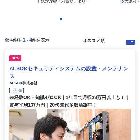
下鉄湾岸線「苅藻駅」より...
大阪府
4
1
-
4
全
件中
件を表示
NEW
ALSOKセキュリティシステムの設置・メンテナン
ス
ALSOK株式会社
正社員
未経験OK・知識ゼロOK｜1年目で月収28万円以上も！｜
賞与平均137万円｜20代30代多数活躍中！