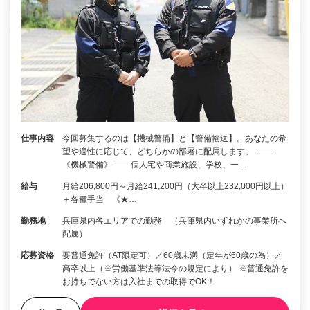
仕事内容
今回募集するのは【機械警備】と【警備輸送】。あなたの希
望や適性に応じて、どちらかの部署に配属します。 ――
《機械警備》―― 個人宅や商業施設、学校、一…
給与
月給206,800円～月給241,200円（大卒以上232,000円以上）
＋各種手当 《★…
勤務地
兵庫県内各エリアでの勤務 （兵庫県内いずれかの事業所へ
配属）
応募資格
要普通免許（AT限定可）／60歳未満（定年が60歳の為）／
高卒以上（※労働基準法等法令の規定により） ※普通免許を
お持ちでない方は入社までの取得でOK！