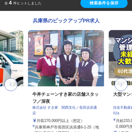
4
検索条件を保存
全
件ヒットしました
兵庫県のピックアップPR求人
牛丼チェーンすき家の店舗スタッ
大型マン
フ／深夜
株式会社 すき家 関西支社／長田浜添通
住友不動産建
店
02a
月収270,000円以上（想定）
月給233
0,000円
兵庫県神戸市長田区浜添通6-1-25（地